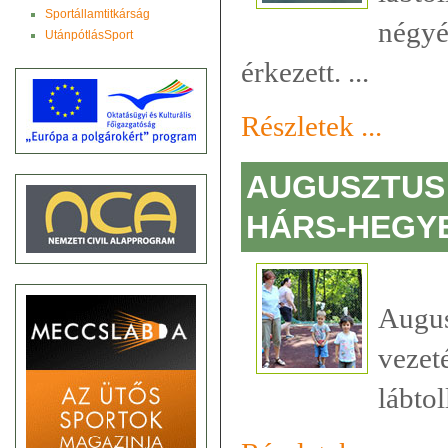
Sportállamtitkárság
négyé
UtánpótlásSport
érkezett. ...
Részletek ...
AUGUSZTUS 
HÁRS-HEGYE
Augu
veze
lábtol