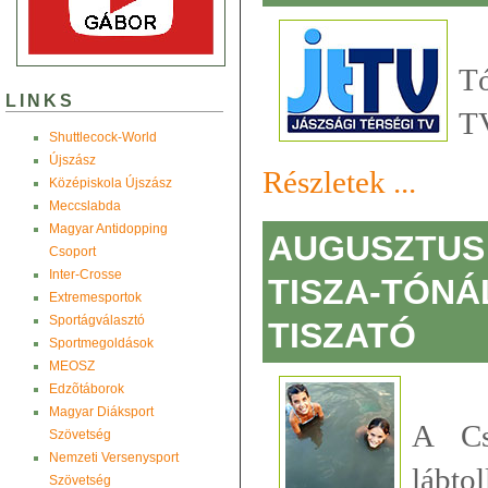
Tó
LINKS
TV
Shuttlecock-World
Újszász
Részletek ...
Középiskola Újszász
Meccslabda
Magyar Antidopping
AUGUSZTUS 
Csoport
Inter-Crosse
TISZA-TÓNÁ
Extremesportok
Sportágválasztó
TISZATÓ
Sportmegoldások
MEOSZ
Edzõtáborok
Magyar Diáksport
A Cs
Szövetség
Nemzeti Versenysport
lábto
Szövetség