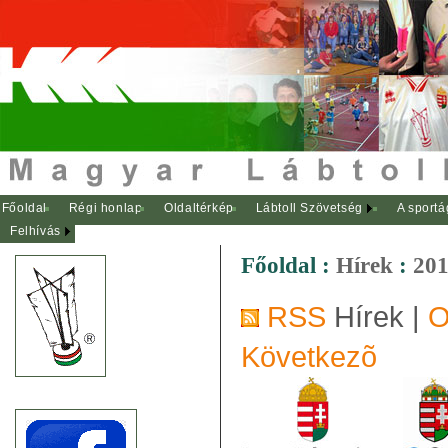
Főoldal
Régi honlap
Oldaltérkép
Lábtoll Szövetség
A sportá
Felhívás
Főoldal
:
Hírek
:
201
RSS
Hírek |
O
Következõ