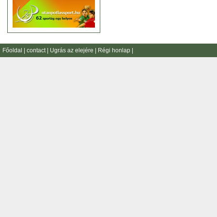
Főoldal
|
contact
|
Ugrás az elejére
|
Régi honlap
|