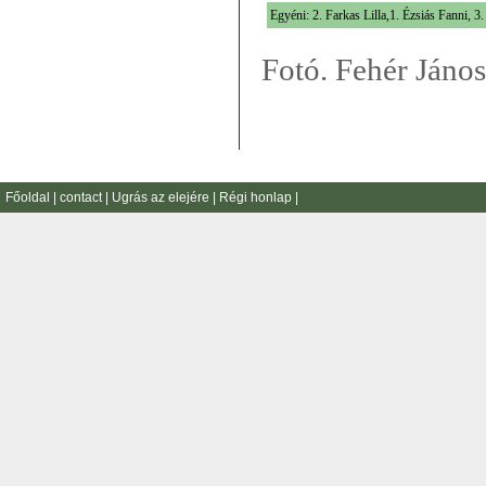
Egyéni: 2. Farkas Lilla,1. Ézsiás Fanni, 
Fotó. Fehér János
Főoldal
|
contact
|
Ugrás az elejére
|
Régi honlap
|