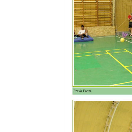
Ézsiás Fanni