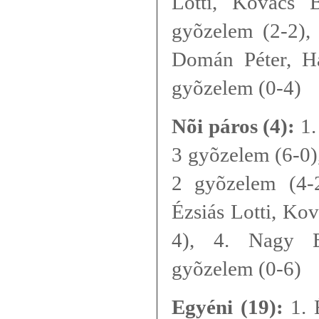
Lotti, Kovács 
gyõzelem (2-2), 
Domán Péter, H
gyõzelem (0-4)
Nõi páros (4):
1.
3 gyõzelem (6-0),
2 gyõzelem (4-2
Ézsiás Lotti, Ko
4), 4. Nagy B
gyõzelem (0-6)
Egyéni (19):
1. É