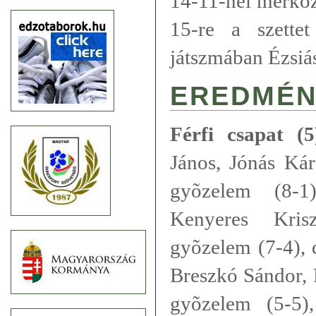
14-11-nél mérkõz
15-re a szette
játszmában Ézsiás
EREDMÉN
Férfi csapat (5
János, Jónás Kár
gyõzelem (8-1)
Kenyeres Kris
gyõzelem (7-4), 
Breszkó Sándor, 
gyõzelem (5-5)