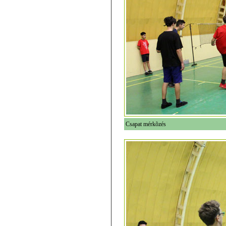
Csapat mérkõzés