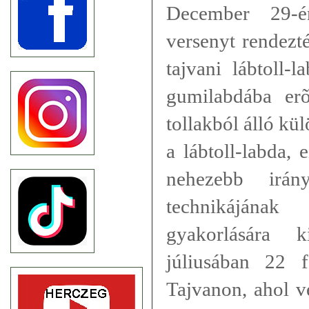
December 29-é
versenyt rendezté
tajvani lábtoll-
gumilabdába erõs
tollakból álló kü
a lábtoll-labda,
nehezebb irány
technikájának 
gyakorlására 
júliusában 22 f
Tajvanon, ahol v