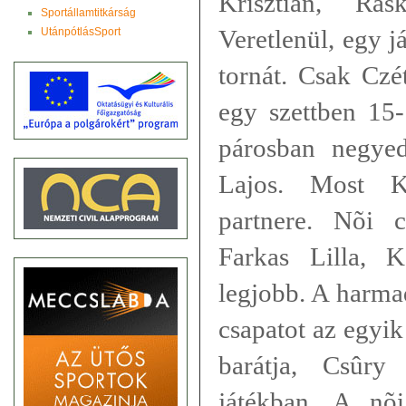
Krisztián, Rás
Sportállamtitkárság
Veretlenül, egy j
UtánpótlásSport
tornát. Csak Czé
egy szettben 15-
párosban negye
Lajos. Most K
partnere. Nõi 
Farkas Lilla, K
legjobb. A harma
csapatot az egyik
barátja, Csûry
játékban. A nõ