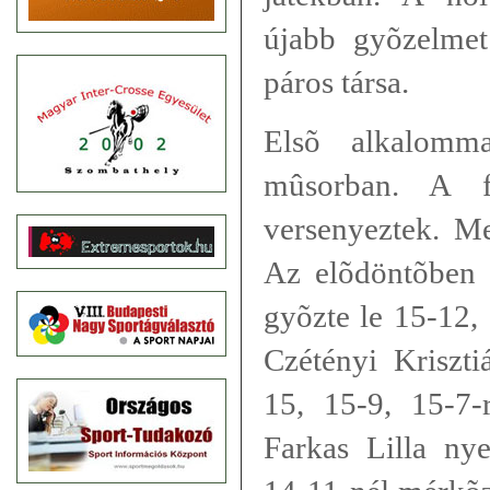
újabb gyõzelmet 
páros társa.
Elsõ alkalomm
mûsorban. A f
versenyeztek. Me
Az elõdöntõben 
gyõzte le 15-12, 
Czétényi Kriszti
15, 15-9, 15-7-
Farkas Lilla ny