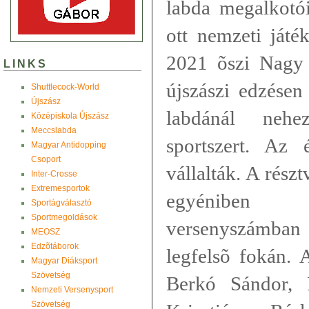
labda megalkotói
ott nemzeti játé
2021 õszi Nagy 
LINKS
újszászi edzésen
Shuttlecock-World
Újszász
labdánál nehez
Középiskola Újszász
Meccslabda
sportszert. Az
Magyar Antidopping
Csoport
vállalták. A rész
Inter-Crosse
Extremesportok
egyéniben 
Sportágválasztó
Sportmegoldások
versenyszámban
MEOSZ
Edzõtáborok
legfelsõ fokán.
Magyar Diáksport
Szövetség
Berkó Sándor, 
Nemzeti Versenysport
Szövetség