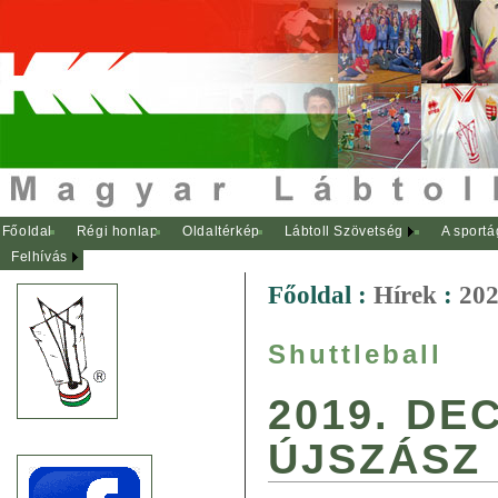
Főoldal
Régi honlap
Oldaltérkép
Lábtoll Szövetség
A sportá
Felhívás
Főoldal
:
Hírek
:
202
Shuttleball
2019. DE
ÚJSZÁSZ