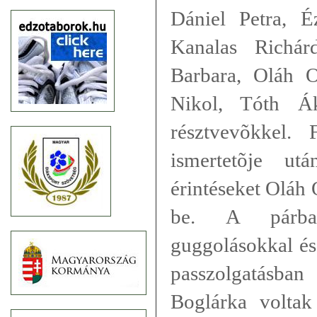
Dániel Petra, É
Kanalas Richár
Barbara, Oláh O
Nikol, Tóth Á
résztvevõkkel.
ismertetõje u
érintéseket Oláh 
be. A párban
guggolásokkal és
passzolgatásba
Boglárka voltak