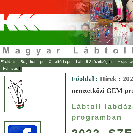
Főoldal
Régi honlap
Oldaltérkép
Lábtoll Szövetség
A sportá
Felhívás
Főoldal
:
Hírek
:
202
nemzetközi GEM pr
Lábtoll-labdá
programban