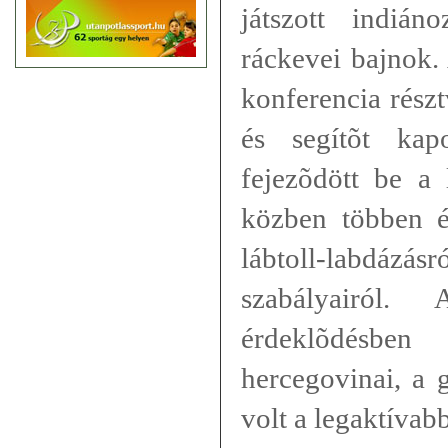
játszott indiá
ráckevei bajnok.
konferencia rész
és segítõt kap
fejezõdött be a 
közben többen é
lábtoll-labdázásr
szabályairól. 
érdeklõdésbe
hercegovinai, a 
volt a legaktívabb