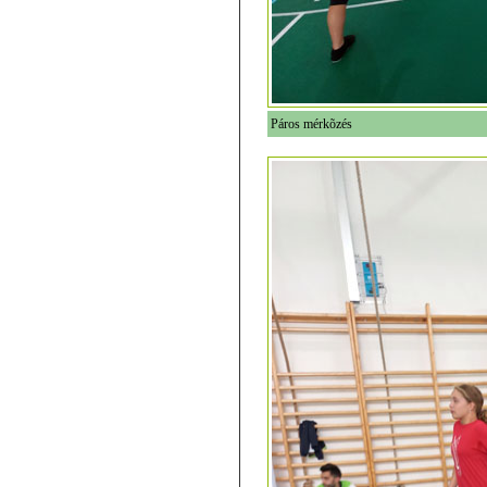
Páros mérkõzés