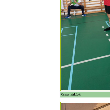
Csapat mérkõzés