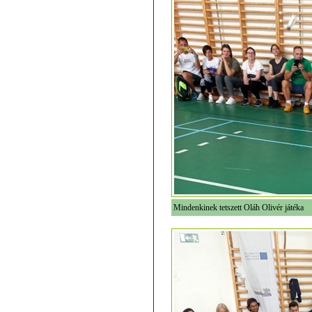
Mindenkinek tetszett Oláh Olivér játéka