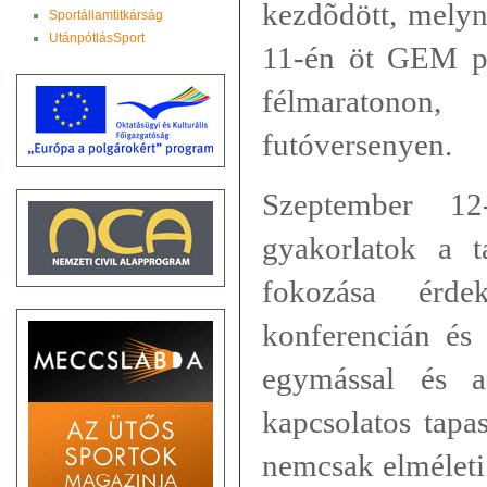
kezdõdött, melyn
Sportállamtitkárság
UtánpótlásSport
11-én öt GEM par
félmaratono
futóversenyen.
Szeptember 1
gyakorlatok a ta
fokozása érde
konferencián és
egymással és a
kapcsolatos tapa
nemcsak elméleti