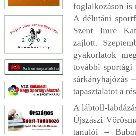
foglalkozáson is 
A délutáni sport
Szent Imre Kat
zajlott. Szeptem
gyakorlatok meg
további sportági
sárkányhajózás –
tapasztalatot a ré
A lábtoll-labdázá
Újszászi Vörösma
tanulói – Bubor