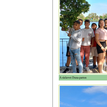
A ráckevei Duna-parton