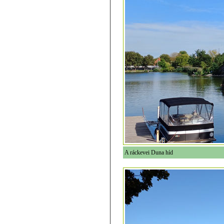
A ráckevei Duna híd