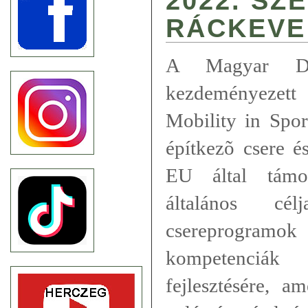
2022. SZ
RÁCKEVE
A Magyar Diá
kezdeményezett
Mobility in Spo
építkezõ csere é
EU által támog
általános c
csereprogramo
kompetenciák 
fejlesztésére, a