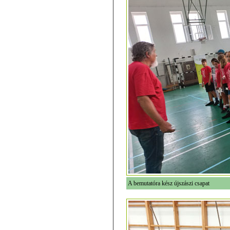
A bemutatóra kész újszászi csapat