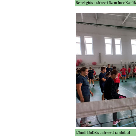
Bemelegítés a ráckevei Szent Imre Katoli
Lábtoll-labdázás a ráckevei tanulókkal