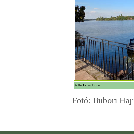
A Ráckevei-Duna
Fotó: Bubori Hajn