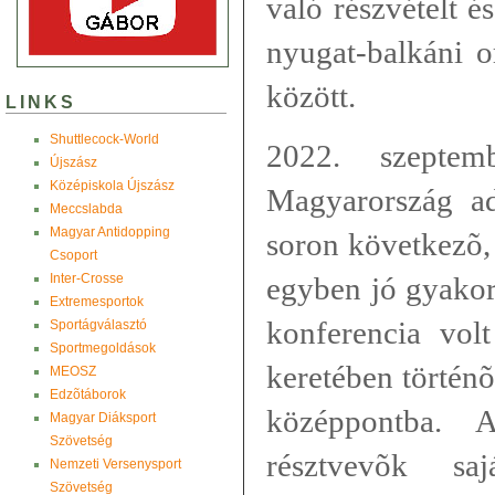
való részvételt é
nyugat-balkáni o
között.
LINKS
Shuttlecock-World
2022. szepte
Újszász
Középiskola Újszász
Magyarország a
Meccslabda
Magyar Antidopping
soron következõ,
Csoport
Inter-Crosse
egyben jó gyakor
Extremesportok
konferencia vol
Sportágválasztó
Sportmegoldások
keretében történõ
MEOSZ
Edzõtáborok
középpontba.
Magyar Diáksport
Szövetség
résztvevõk saj
Nemzeti Versenysport
Szövetség