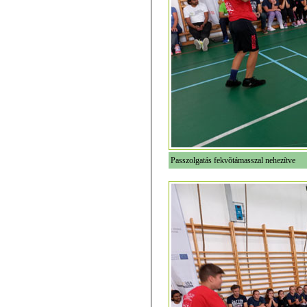
Passzolgatás fekvõtámasszal nehezítve