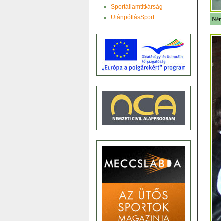
Sportállamtitkárság
UtánpótlásSport
Ném