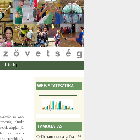
Hírek
WEB STATISZTIKA
rtékelõ és záró
izottság elnöke
TÁMOGATÁS
zések alapján jól
sben részt vevõk
Kérjük támogassa adója 1%-
legsikeresebbnek,