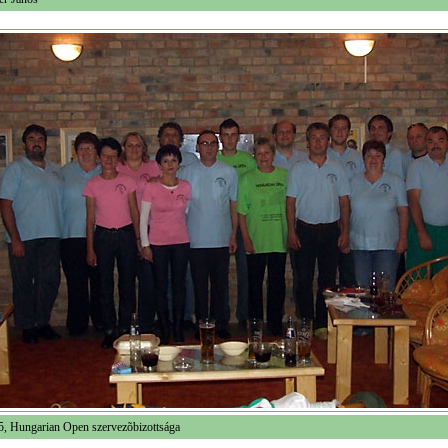
5, Hungarian Open szervezõbizottsága