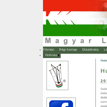
Főoldal
Régi honlap
Oldaltérkép
Lá
Felhívás
Főold
H
20
Szoln
érte
által
szerv
munká