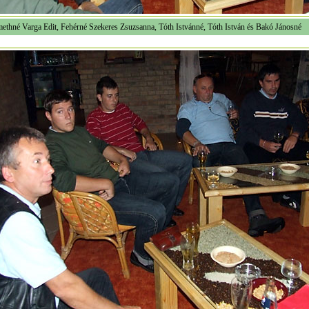
ethné Varga Edit, Fehérné Szekeres Zsuzsanna, Tóth Istvánné, Tóth István és Bakó Jánosné