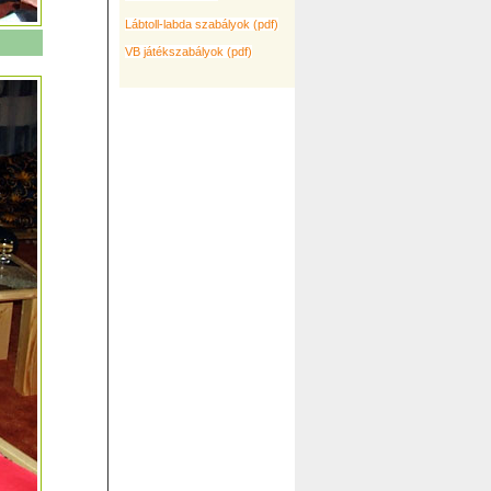
Lábtoll-labda szabályok (pdf)
VB játékszabályok (pdf)