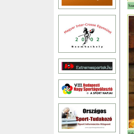
Sza
Feh