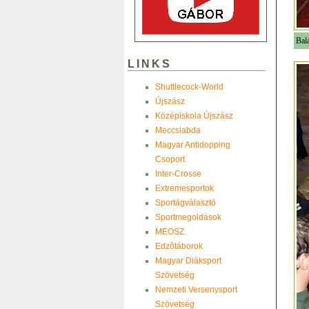
Balá
LINKS
Shuttlecock-World
Újszász
Középiskola Újszász
Meccslabda
Magyar Antidopping
Csoport
Inter-Crosse
Extremesportok
Sportágválasztó
Sportmegoldások
MEOSZ
Edzõtáborok
Magyar Diáksport
Szövetség
Nemzeti Versenysport
Szövetség