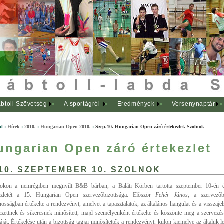
btoll Szövetség
A sportágról
Eredmények
Versenynaptár
al
:
Hírek
:
2010.
:
Hungarian Open 2010.
:
Szep.10. Hungarian Open záró értekezlet. Szolnok
ungarian Open záró értekezlet
10. SZEPTEMBER 10. SZOLNOK
okon a nemrégiben megnyílt B&B bárban, a Baláti Körben tartotta szeptember 10-én é
kezletét a 15. Hungarian Open szervezõbizottsága. Elõször
Fehér János
, a szervezõb
ánosságban értékelte a rendezvényt, amelyet a tapasztalatok, az általános hangulat és a visszajel
ezettnek és sikeresnek minõsített, majd személyenként értékelte és köszönte meg a szervezé
ját. Értékelése után a bizottság tagjai minõsítették a rendezvényt, külön kiemelve az általuk 