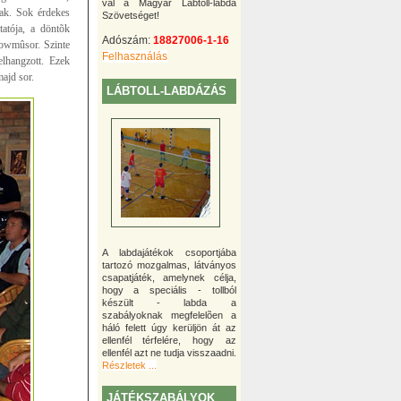
val a Magyar Lábtoll-labda
óak. Sok érdekes
Szövetséget!
atója, a döntõk
Adószám:
18827006-1-16
howmûsor. Szinte
Felhasználás
elhangzott. Ezek
ajd sor.
LÁBTOLL-LABDÁZÁS
A labdajátékok csoportjába
tartozó mozgalmas, látványos
csapatjáték, amelynek célja,
hogy a speciális - tollból
készült - labda a
szabályoknak megfelelõen a
háló felett úgy kerüljön át az
ellenfél térfelére, hogy az
ellenfél azt ne tudja visszaadni.
Részletek ...
JÁTÉKSZABÁLYOK