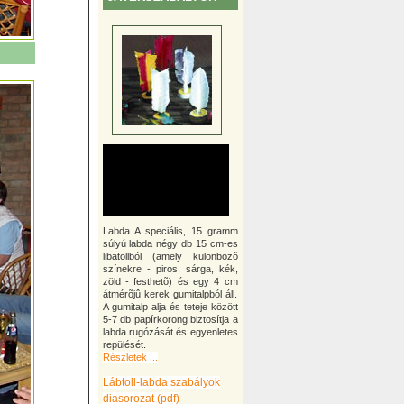
Labda A speciális, 15 gramm
súlyú labda négy db 15 cm-es
libatollból (amely különbözõ
színekre - piros, sárga, kék,
zöld - festhetõ) és egy 4 cm
átmérõjû kerek gumitalpból áll.
A gumitalp alja és teteje között
5-7 db papírkorong biztosítja a
labda rugózását és egyenletes
repülését.
Részletek ...
Lábtoll-labda szabályok
diasorozat (pdf)