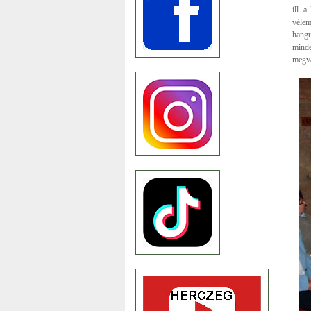
ill. 
vélem
hangu
minde
megva