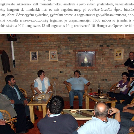
a legkevésbé sikeresnek ítélt momentumokat, amelyek a jövõ évben javítandóak, változtatand
ény hangzott el, mindenkit más és más ragadott meg, pl.
Prukker-Gozdán Ágota
búcsúzt
lata,
Nózsi Péter
egyéni gyõzelme, gyõzelmi öröme, a nagykanizsai gólyalábasok mûsora, a s
nki kiemelte a szervezõbizottság tagjainak jó csapatmunkáját. Több módosító javaslat is 
lósítására a 2011. augusztus 13-tól augusztus 16-ig rendezendõ 16. Hungarian Openen kerül m