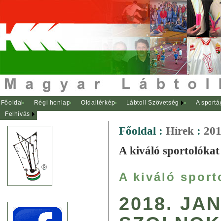
Főoldal
Régi honlap
Oldaltérkép
Lábtoll Szövetség
A sportá
Felhívás
Főoldal
:
Hírek
:
201
A kiváló sportolókat
A kiváló sport
2018. JA