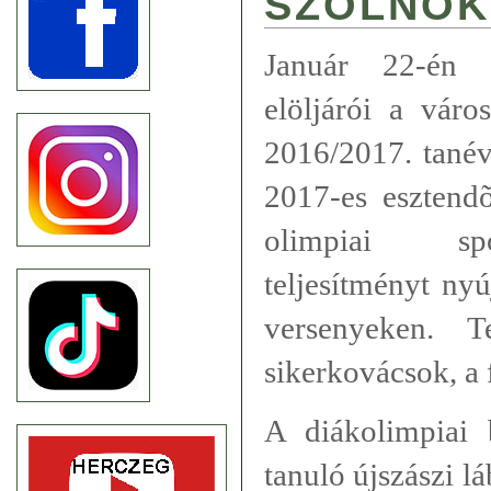
SZOLNOK
Január 22-én 
elöljárói a váro
2016/2017. tanév
2017-es esztendõ
olimpiai sp
teljesítményt ny
versenyeken. T
sikerkovácsok, a 
A diákolimpiai
tanuló újszászi lá