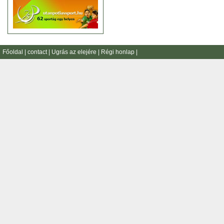
Főoldal
|
contact
|
Ugrás az elejére
|
Régi honlap
|