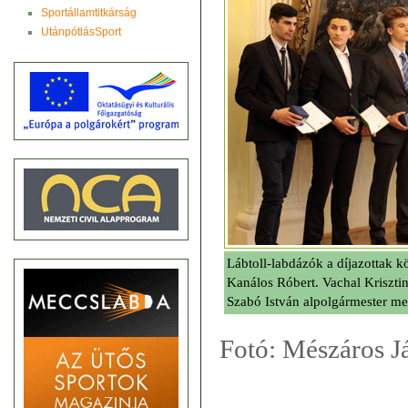
Sportállamtitkárság
UtánpótlásSport
Lábtoll-labdázók a díjazottak k
Kanálos Róbert. Vachal Krisztin
Szabó István alpolgármester mel
Fotó: Mészáros J