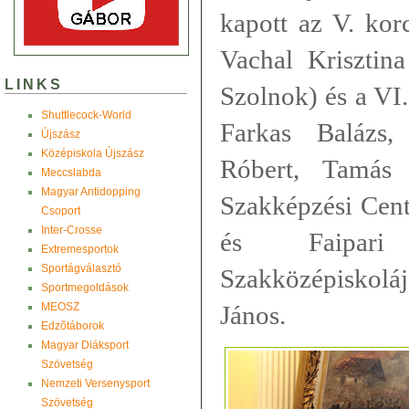
kapott az V. kor
Vachal Krisztin
LINKS
Szolnok) és a VI.
Shuttlecock-World
Farkas Balázs,
Újszász
Középiskola Újszász
Róbert, Tamás 
Meccslabda
Magyar Antidopping
Szakképzési Cent
Csoport
Inter-Crosse
és Faipari
Extremesportok
Sportágválasztó
Szakközépiskoláj
Sportmegoldások
MEOSZ
János.
Edzõtáborok
Magyar Diáksport
Szövetség
Nemzeti Versenysport
Szövetség