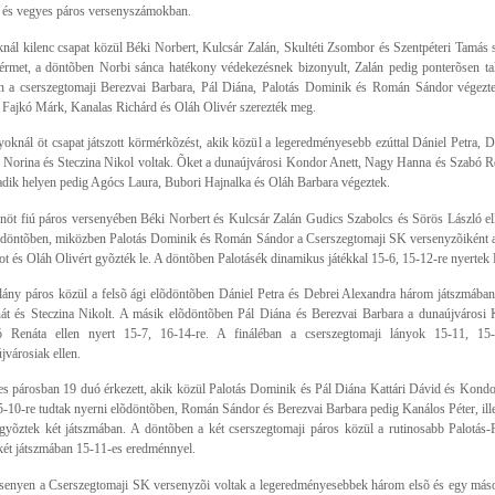
 és vegyes páros versenyszámokban.
knál kilenc csapat közül Béki Norbert, Kulcsár Zalán, Skultéti Zsombor és Szentpéteri Tamás 
érmet, a döntõben Norbi sánca hatékony védekezésnek bizonyult, Zalán pedig ponterõsen ta
n a cserszegtomaji Berezvai Barbara, Pál Diána, Palotás Dominik és Román Sándor végezte
 Fajkó Márk, Kanalas Richárd és Oláh Olivér szerezték meg.
yoknál öt csapat játszott körmérkõzést, akik közül a legeredményesebb ezúttal Dániel Petra, D
 Norina és Steczina Nikol voltak. Õket a dunaújvárosi Kondor Anett, Nagy Hanna és Szabó Re
dik helyen pedig Agócs Laura, Bubori Hajnalka és Oláh Barbara végeztek.
enöt fiú páros versenyében Béki Norbert és Kulcsár Zalán Gudics Szabolcs és Sörös László ell
õdöntõben, miközben Palotás Dominik és Román Sándor a Cserszegtomaji SK versenyzõiként a
t és Oláh Olivért gyõzték le. A döntõben Palotásék dinamikus játékkal 15-6, 15-12-re nyertek 
 lány páros közül a felsõ ági elõdöntõben Dániel Petra és Debrei Alexandra három játszmában
át és Steczina Nikolt. A másik elõdöntõben Pál Diána és Berezvai Barbara a dunaújvárosi
 Renáta ellen nyert 15-7, 16-14-re. A fináléban a cserszegtomaji lányok 15-11, 15
jvárosiak ellen.
s párosban 19 duó érkezett, akik közül Palotás Dominik és Pál Diána Kattári Dávid és Kondor
5-10-re tudtak nyerni elõdöntõben, Román Sándor és Berezvai Barbara pedig Kanálos Péter, ille
 gyõztek két játszmában. A döntõben a két cserszegtomaji páros közül a rutinosabb Palotás-
ét játszmában 15-11-es eredménnyel.
senyen a Cserszegtomaji SK versenyzõi voltak a legeredményesebbek három elsõ és egy máso