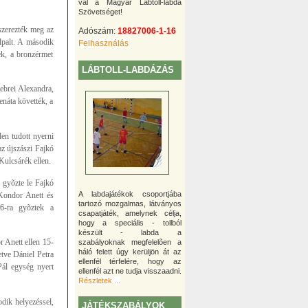
val a Magyar Lábtoll-labda
Szövetséget!
szerezték meg az
Adószám:
18827006-1-16
lpalt. A második
Felhasználás
k, a bronzérmet
LÁBTOLL-LABDÁZÁS
ebrei Alexandra,
náta követték, a
en tudott nyerni
z újszászi Fajkó
Kulcsárék ellen.
 gyõzte le Fajkó
A labdajátékok csoportjába
 Kondor Anett és
tartozó mozgalmas, látványos
-6-ra gyõztek a
csapatjáték, amelynek célja,
hogy a speciális - tollból
készült - labda a
 Anett ellen 15-
szabályoknak megfelelõen a
háló felett úgy kerüljön át az
tve Dániel Petra
ellenfél térfelére, hogy az
Pál egység nyert
ellenfél azt ne tudja visszaadni.
Részletek ...
dik helyezéssel,
JÁTÉKSZABÁLYOK