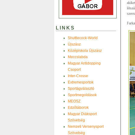
akike
létsz
szere
Farka
LINKS
Shuttlecock-World
Újszász
Középiskola Újszász
Meccslabda
Magyar Antidopping
Csoport
Inter-Crosse
Extremesportok
Sportágválasztó
Sportmegoldások
MEOSZ
Edzõtáborok
Magyar Diáksport
Szövetség
Nemzeti Versenysport
Szövetség