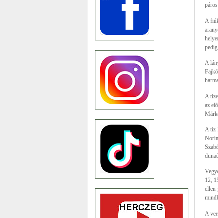
páros
A fiú
arany
helye
pedig
A lán
Fajkó
harma
A tiz
az el
Márko
A tíz
Norin
Szabó
dunaú
Vegye
12, 1
ellen
mindk
A ver