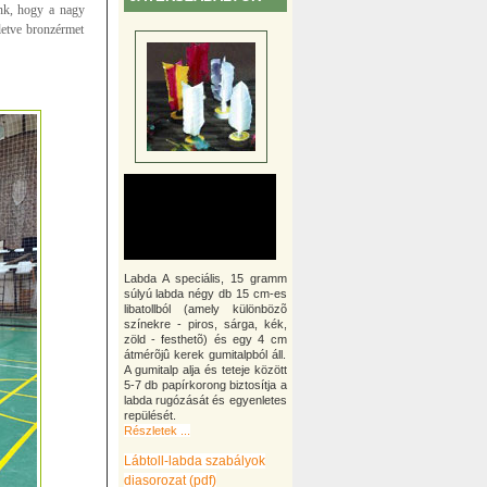
nk, hogy a nagy
lletve bronzérmet
Labda A speciális, 15 gramm
súlyú labda négy db 15 cm-es
libatollból (amely különbözõ
színekre - piros, sárga, kék,
zöld - festhetõ) és egy 4 cm
átmérõjû kerek gumitalpból áll.
A gumitalp alja és teteje között
5-7 db papírkorong biztosítja a
labda rugózását és egyenletes
repülését.
Részletek ...
Lábtoll-labda szabályok
diasorozat (pdf)