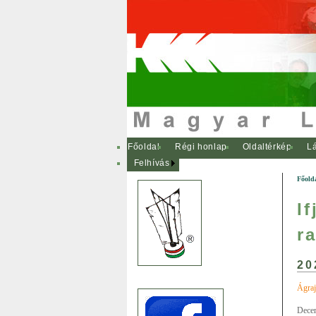
Főoldal
Régi honlap
Oldaltérkép
Lá
Felhívás
Főold
I
r
20
Ágraj
Decem