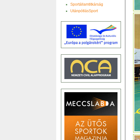
Sportállamtitkárság
UtánpótlásSport