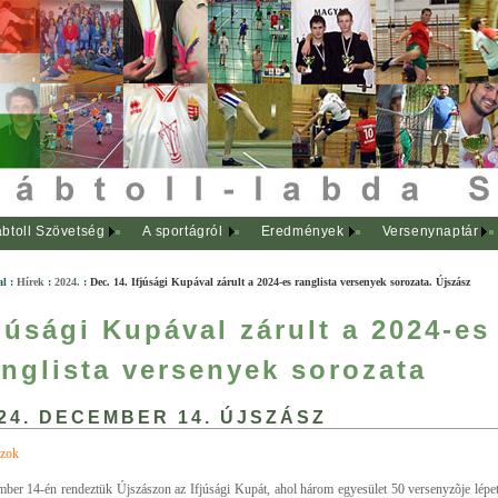
btoll Szövetség
A sportágról
Eredmények
Versenynaptár
al
:
Hírek
:
2024.
:
Dec. 14. Ifjúsági Kupával zárult a 2024-es ranglista versenyek sorozata. Újszász
fjúsági Kupával zárult a 2024-es
anglista versenyek sorozata
24. DECEMBER 14. ÚJSZÁSZ
zok
ber 14-én rendeztük Újszászon az Ifjúsági Kupát, ahol három egyesület 50 versenyzõje lépett