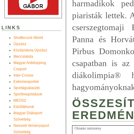
harmadikok pe
piaristák lettek
cserszegtomaji 
LINKS
Panna és Horvát
Shuttlecock-World
Újszász
Pirbus Domonkos
Középiskola Újszász
Meccslabda
csapatban is az
Magyar Antidopping
Csoport
diákolimpia® h
Inter-Crosse
Extremesportok
hagyományoknak 
Sportágválasztó
Sportmegoldások
ÖSSZESÍ
MEOSZ
Edzõtáborok
EREDMÉN
Magyar Diáksport
Szövetség
Nemzeti Versenysport
Oktatási intézmény
Szövetség