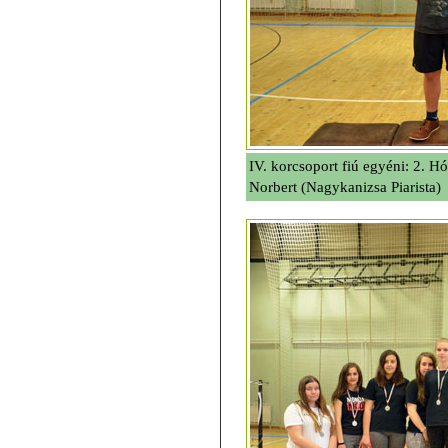
IV. korcsoport fiú egyéni: 2. H
Norbert (Nagykanizsa Piarista)