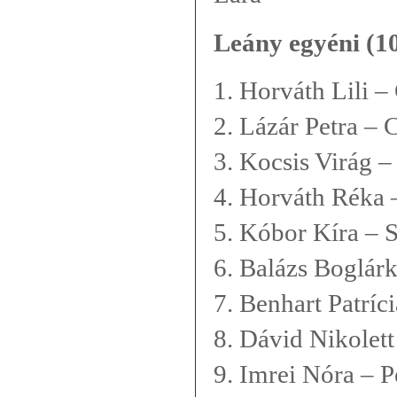
Leány egyéni (1
1. Horváth Lili –
2. Lázár Petra – 
3. Kocsis Virág 
4. Horváth Réka 
5. Kóbor Kíra – 
6. Balázs Boglár
7. Benhart Patríc
8. Dávid Nikolet
9. Imrei Nóra – P