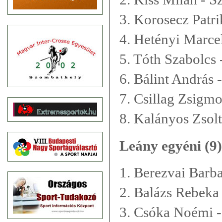
3. Korosecz Patri
4. Hetényi Marce
5. Tóth Szabolcs 
6. Bálint András 
7. Csillag Zsigm
8. Kalányos Zsolt
Leány egyéni (9)
1. Berezvai Barb
2. Balázs Rebeka
3. Csóka Noémi -