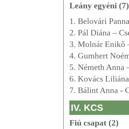
Leány egyéni (7)
1. Belovári Pann
2. Pál Diána – C
3. Molnár Enikõ 
4. Gumhert Noém
5. Németh Anna 
6. Kovács Lilián
7. Bálint Anna - 
IV. KCS
Fiú csapat (2)