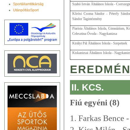
Sportállamtitkárság
Szabó István Általános Iskola - Cserszeg
UtánpótlásSport
Kõrösi Csoma Sándor – Péterfy Sándor 
Sándor Tagintézmény
Piarista Általános Iskola, Gimnázium, K
Celesztina Óvoda - Nagykanizsa
Királyi Pál Általános Iskola - Szepetnek
Kiskanizsai Általános Iskola - Nagykaniz
EREDMÉN
II. KCS.
Fiú egyéni (8)
1. Farkas Bence 
2. Kiss Milán - S