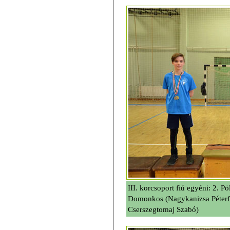
III. korcsoport fiú egyéni: 2. P
Domonkos (Nagykanizsa Péterf
Cserszegtomaj Szabó)