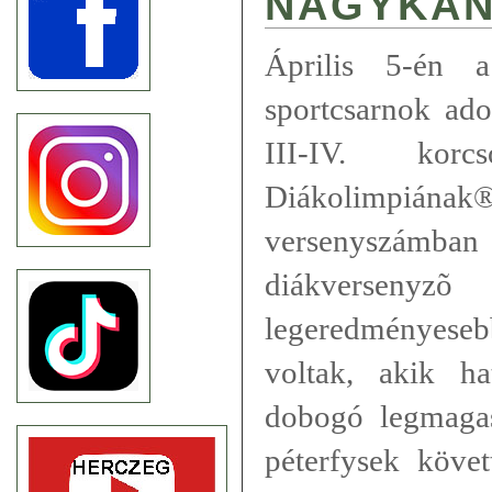
NAGYKAN
Április 5-én 
sportcsarnok adot
III-IV. kor
Diákolimpiának
versenyszám
diákversenyzõ
legeredményes
voltak, akik h
dobogó legmagas
péterfysek köve