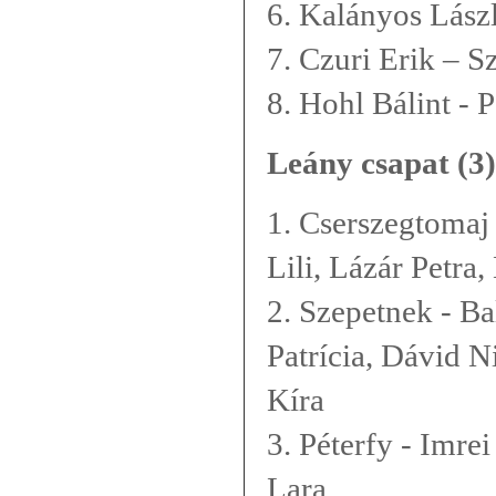
6. Kalányos Lász
7. Czuri Erik – S
8. Hohl Bálint - P
Leány csapat (3)
1. Cserszegtomaj
Lili, Lázár Petra
2. Szepetnek - Ba
Patrícia, Dávid N
Kíra
3. Péterfy - Imr
Lara