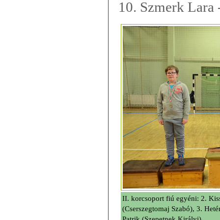
10. Szmerk Lara -
II. korcsoport fiú egyéni: 2. Ki
(Cserszegtomaj Szabó), 3. Heté
Patrik (Szepetnek Királyi)