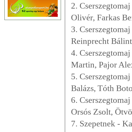
2. Cserszegtomaj
Olivér, Farkas B
3. Cserszegtomaj 
Reinprecht Bálin
4. Cserszegtomaj
Martin, Pajor Ale
5. Cserszegtomaj 
Balázs, Tóth Bot
6. Cserszegtomaj 
Orsós Zsolt, Ötv
7. Szepetnek - Ka