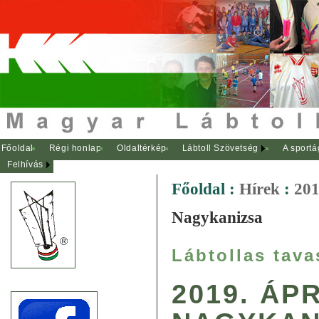
Főoldal
Régi honlap
Oldaltérkép
Lábtoll Szövetség
A sportá
Felhívás
Főoldal
:
Hírek
:
201
Nagykanizsa
Lábtollas tava
2019. ÁPR