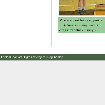
IV. korcsoport leány egyéni: 2.
Lili (Cserszegtomaj Szabó), 3.
Virág (Szepetnek Királyi)
Főoldal
|
contact
|
Ugrás az elejére
|
Régi honlap
|