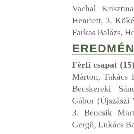
Vachal Kriszti
Henriett, 3. Kök
Farkas Balázs, H
EREDMÉN
Férfi csapat (15
Márton, Takács 
Becskereki Sán
Gábor (Újszászi 
3. Bencsik Mart
Gergõ, Lukács B