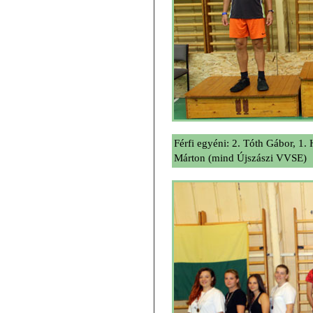
Férfi egyéni: 2. Tóth Gábor, 1
Márton (mind Újszászi VVSE)