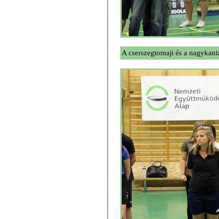
A cserszegtomaji és a nagykaniz