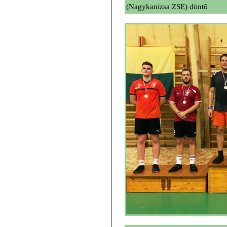
(Nagykanizsa ZSE) döntõ