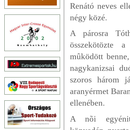
Renátó neves ell
négy közé.
A párosra Tóth
összekötözte a
mûködött benne,
nagykanizsai duó
szoros három j
aranyérmet Baran
ellenében.
A nõi egyénit