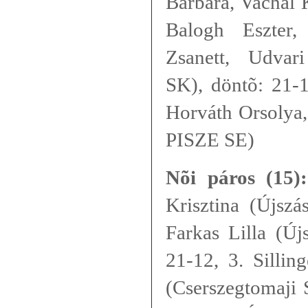
Barbara, Vachal 
Balogh Eszter,
Zsanett, Udvar
SK), döntõ: 21-1
Horváth Orsolya,
PISZE SE)
Nõi páros (15):
Krisztina (Újszá
Farkas Lilla (Új
21-12, 3. Sillin
(Cserszegtomaji