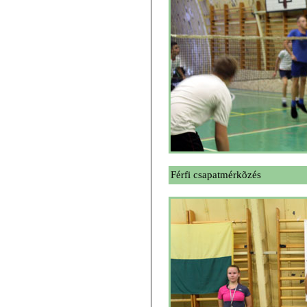
Férfi csapatmérkõzés