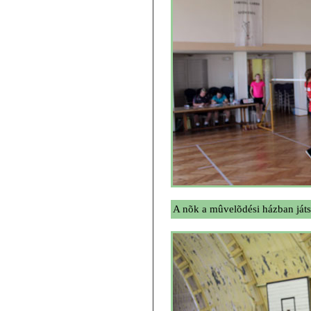
A nõk a mûvelõdési házban játs