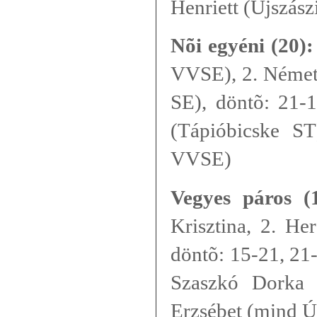
Henriett (Újszás
Nõi egyéni (20)
VVSE), 2. Német
SE), döntõ: 21-1
(Tápióbicske ST
VVSE)
Vegyes páros (1
Krisztina, 2. He
döntõ: 15-21, 21
Szaszkó Dorka 
Erzsébet (mind 