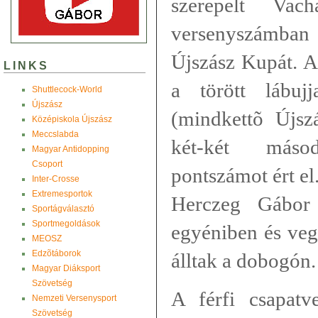
szerepelt Vac
versenyszámban
Újszász Kupát. A
LINKS
a törött lábuj
Shuttlecock-World
Újszász
(mindkettõ Újsz
Középiskola Újszász
Meccslabda
két-két máso
Magyar Antidopping
Csoport
pontszámot ért e
Inter-Crosse
Extremesportok
Herczeg Gábor 
Sportágválasztó
Sportmegoldások
egyéniben és veg
MEOSZ
Edzõtáborok
álltak a dobogón.
Magyar Diáksport
Szövetség
A férfi csapatv
Nemzeti Versenysport
Szövetség