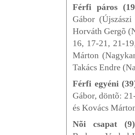
Férfi páros (19
Gábor (Újszászi
Horváth Gergõ (N
16, 17-21, 21-19
Márton (Nagykan
Takács Endre (N
Férfi egyéni (39
Gábor, döntõ: 21
és Kovács Márto
Nõi csapat (9)