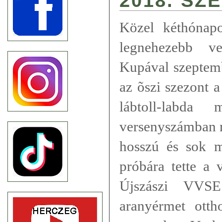
2018. SZ
Közel kéthónap
legnehezebb ve
Kupával szeptem
az õszi szezont a
lábtoll-labd
versenyszámban 
hosszú és sok m
próbára tette a 
Újszászi VVSE 
aranyérmet otth