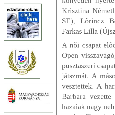
könyedén nyerte
Krisztina Német
SE), Lõrincz B
Farkas Lilla (Újs
A nõi csapat elõ
Open visszavágój
pusztaszeri csapa
játszmát. A máso
vesztettek. A ha
Barbara vezette 
hazaiak nagy neh