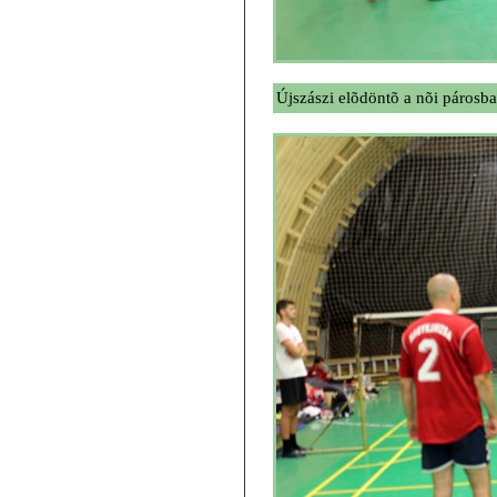
Újszászi elõdöntõ a nõi párosb