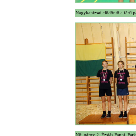
Nagykanizsai elõdöntõ a férfi 
Nõi páros: 2. Ézsiás Fanni, Far