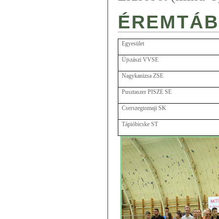
ÉREMTÁB
Egyesület
Újszászi VVSE
Nagykanizsa ZSE
Pusztaszer PISZE SE
Cserszegtomaji SK
Tápióbicske ST