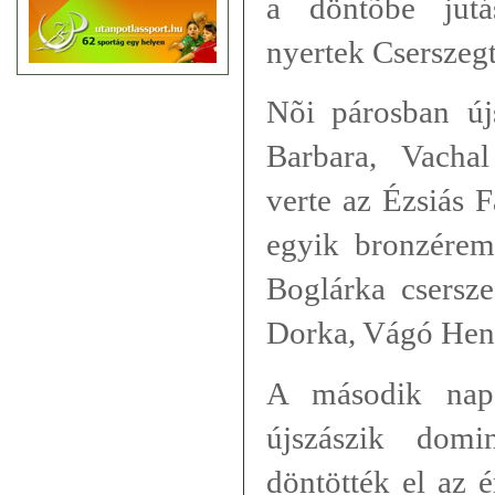
a döntõbe jutá
nyertek Cserszegt
Nõi párosban új
Barbara, Vacha
verte az Ézsiás F
egyik bronzérem 
Boglárka csersz
Dorka, Vágó Henri
A második nap
újszászik domi
döntötték el az 