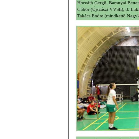
Horváth Gergõ, Baranyai Benet
Gábor (Újszászi VVSE), 3. Luk
Takács Endre (mindkettõ Nagy