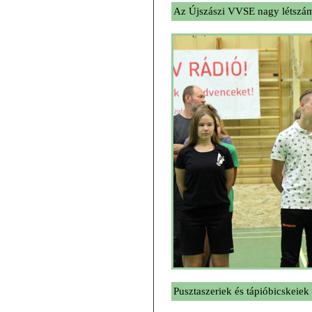
Az Újszászi VVSE nagy létszá
Pusztaszeriek és tápióbicskeiek