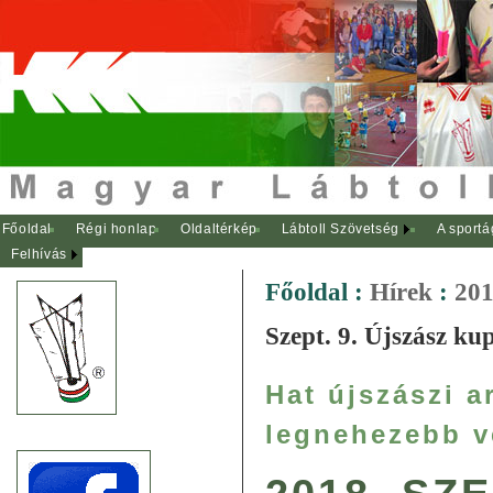
Főoldal
Régi honlap
Oldaltérkép
Lábtoll Szövetség
A sportá
Felhívás
Főoldal
:
Hírek
:
201
Szept. 9. Újszász ku
Hat újszászi a
legnehezebb v