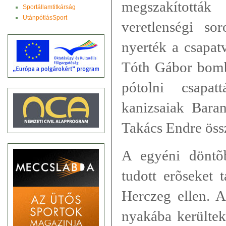
megszakítottá
Sportállamtitkárság
UtánpótlásSport
veretlenségi so
nyerték a csapatv
Tóth Gábor bomba
pótolni csapat
kanizsaiak Bara
Takács Endre össz
A egyéni döntõ
tudott erõseket 
Herczeg ellen. A
nyakába kerülte