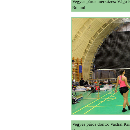
Vegyes páros mérkõzés: Vágó H
Roland
Vegyes páros döntõ: Vachal Kri