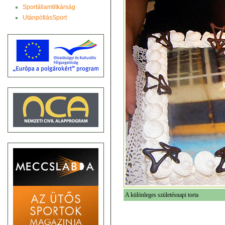
Sportállamtitkárság
UtánpótlásSport
A különleges születésnapi torta