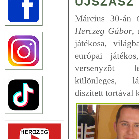
ÚJSZÁSZ
Március 30-án ü
Herczeg Gábor
,
játékosa, világ
európai játékos
versenyzõt le
különleges, lá
díszített tortával