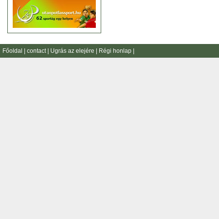
Főoldal
|
contact
|
Ugrás az elejére
|
Régi honlap
|