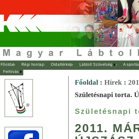
Főoldal
Régi honlap
Oldaltérkép
Lábtoll Szövetség
A sportá
Felhívás
Főoldal
:
Hírek
:
201
Születésnapi torta. Ú
Születésnapi t
2011. MÁ