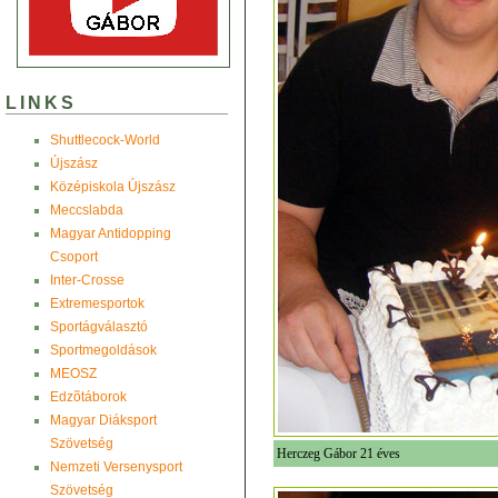
LINKS
Shuttlecock-World
Újszász
Középiskola Újszász
Meccslabda
Magyar Antidopping
Csoport
Inter-Crosse
Extremesportok
Sportágválasztó
Sportmegoldások
MEOSZ
Edzõtáborok
Magyar Diáksport
Szövetség
Herczeg Gábor 21 éves
Nemzeti Versenysport
Szövetség