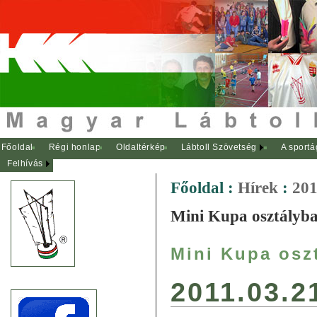
Főoldal
Régi honlap
Oldaltérkép
Lábtoll Szövetség
A sportá
Felhívás
Főoldal
:
Hírek
:
201
Mini Kupa osztályba
Mini Kupa osz
2011.03.