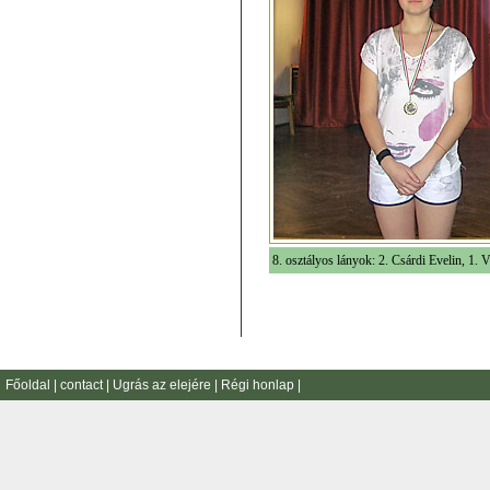
8. osztályos lányok: 2. Csárdi Evelin, 1.
Főoldal
|
contact
|
Ugrás az elejére
|
Régi honlap
|