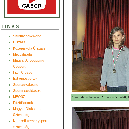
LINKS
Shuttlecock-World
Újszász
Középiskola Újszász
Meccslabda
Magyar Antidopping
Csoport
Inter-Crosse
Extremesportok
Sportágválasztó
Sportmegoldások
MEOSZ
4. osztályos leányok: 2. Kocsis Nikolett, 
Edzõtáborok
Magyar Diáksport
Szövetség
Nemzeti Versenysport
Szövetség