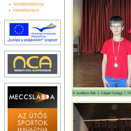
Sportállamtitkárság
UtánpótlásSport
4. osztályos fiúk: 2. Gáspár György, 1. Fü