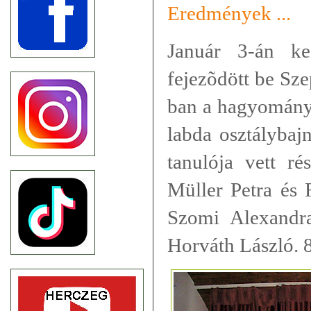
Eredmények ...
Január 3-án ke
fejezõdött be Sz
ban a hagyományo
labda osztálybaj
tanulója vett ré
Müller Petra és F
Szomi Alexandra 
Horváth László. 8