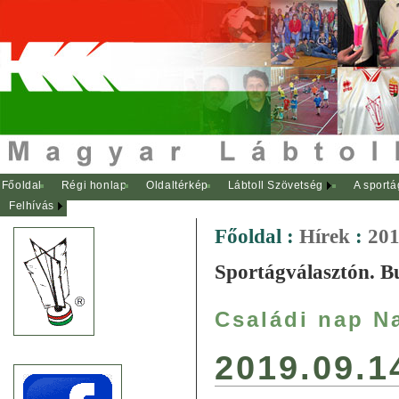
Főoldal
Régi honlap
Oldaltérkép
Lábtoll Szövetség
A sportá
Felhívás
Főoldal
:
Hírek
:
201
Sportágválasztón. B
Családi nap N
2019.09.