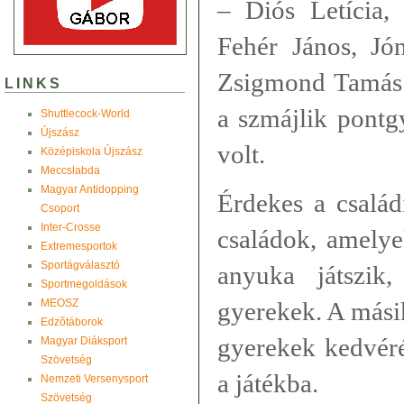
– Diós Letícia, 
Fehér János, Jón
Zsigmond Tamás –
LINKS
a szmájlik pontgy
Shuttlecock-World
Újszász
volt.
Középiskola Újszász
Meccslabda
Magyar Antidopping
Érdekes a csalá
Csoport
Inter-Crosse
családok, amelye
Extremesportok
Sportágválasztó
anyuka játszik
Sportmegoldások
MEOSZ
gyerekek. A másik
Edzõtáborok
gyerekek kedvéré
Magyar Diáksport
Szövetség
a játékba.
Nemzeti Versenysport
Szövetség