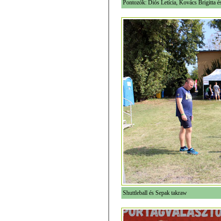
Pontozók: Diós Letícia, Kovács Brigitta é
Shuttleball és Sepak takraw