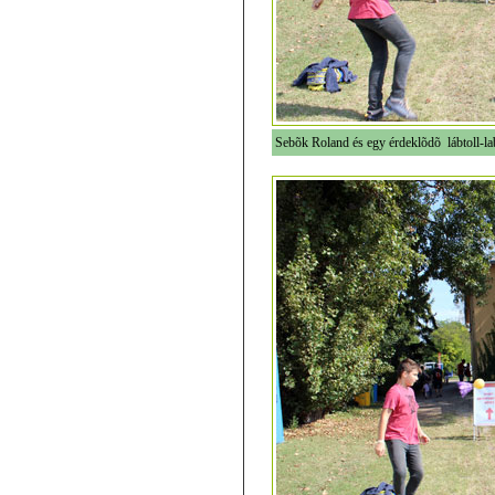
Sebõk Roland és egy érdeklõdõ lábtoll-la