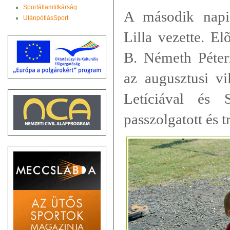
Sportállamtitkárság
A második napi
UtánpótlásSport
Lilla vezette. El
B. Németh Péterr
az augusztusi vi
Letíciával és 
passzolgatott és 