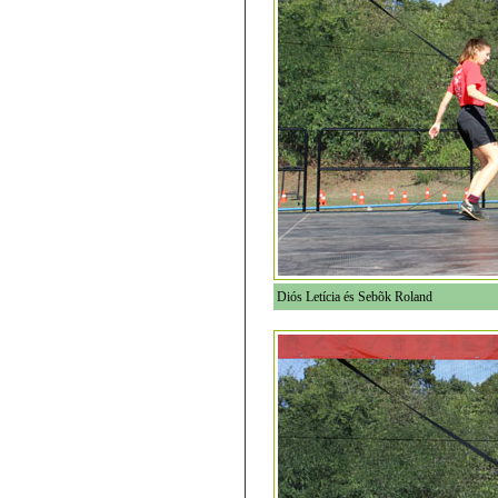
Diós Letícia és Sebõk Roland