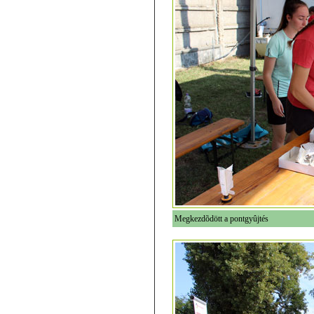
Megkezdõdött a pontgyûjtés