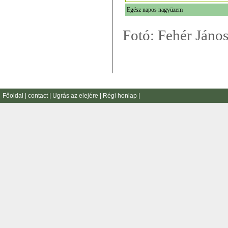
Egész napos nagyüzem
Fotó: Fehér Jáno
Főoldal
|
contact
|
Ugrás az elejére
|
Régi honlap
|