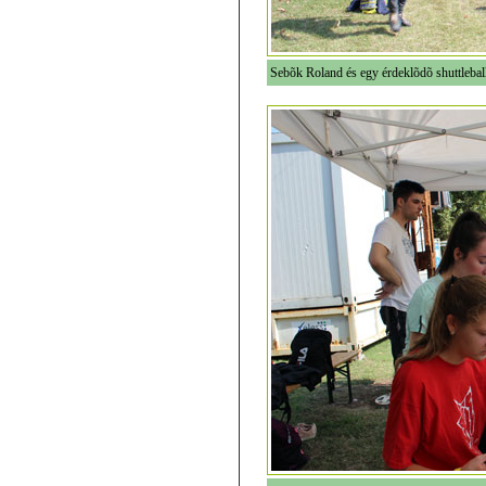
Sebõk Roland és egy érdeklõdõ shuttlebal