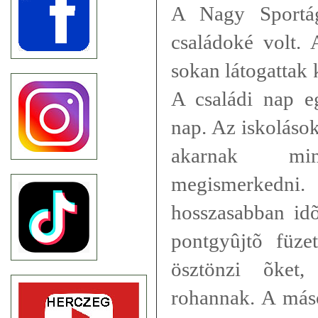
A Nagy Sportág
családoké volt. 
sokan látogattak
A családi nap e
nap. Az iskoláso
akarnak mi
megismerkedni.
hosszasabban id
pontgyûjtõ füze
ösztönzi õket
rohannak. A máso