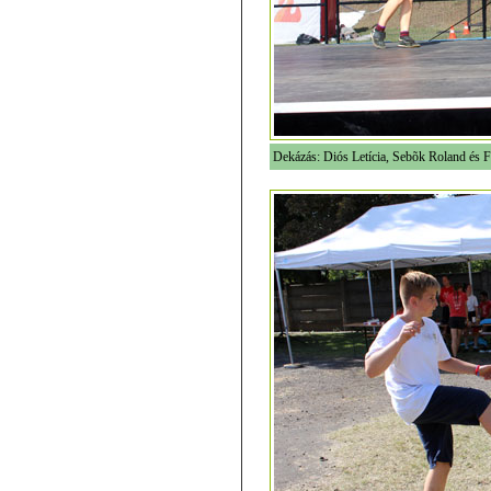
Dekázás: Diós Letícia, Sebõk Roland és F