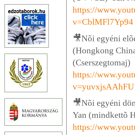
https://www.you
v=CblMFl7Yp94
🎥
Nõi egyéni el
(Hongkong China
(Cserszegtomaj)
https://www.you
v=yuvxjsAAhFU
🎥
Nõi egyéni dö
Yan (mindkettõ 
https://www.you