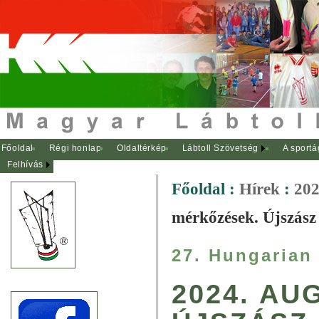
Főoldal
Régi honlap
Oldaltérkép
Lábtoll Szövetség
A sportá
Felhívás
Főoldal
:
Hírek
:
202
mérkőzések. Újszász
27. Hungarian
2024. AU