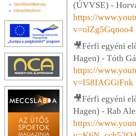
(ÚVVSE) - Horvá
Sportállamtitkárság
UtánpótlásSport
https://www.you
v=olZg5Gqnoo4
🎥
Férfi egyéni e
Hagen) - Tóth G
https://www.you
v=I58IAGGiFnk
🎥
Férfi egyéni e
Hagen) - Rab Al
https://www.you
v=K6N_cch52Q4