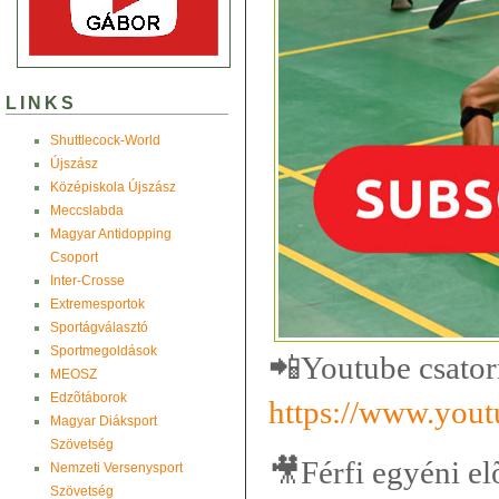
LINKS
Shuttlecock-World
Újszász
Középiskola Újszász
Meccslabda
Magyar Antidopping
Csoport
Inter-Crosse
Extremesportok
Sportágválasztó
Sportmegoldások
📲
Youtube csator
MEOSZ
Edzõtáborok
https://www.yo
Magyar Diáksport
Szövetség
🎥
Férfi egyéni e
Nemzeti Versenysport
Szövetség