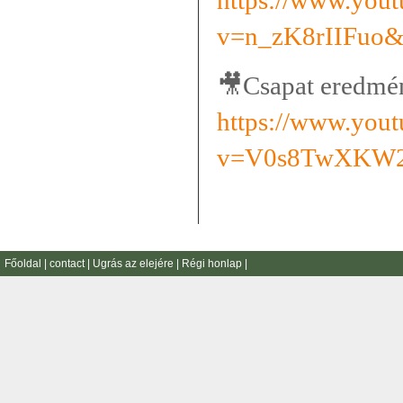
https://www.you
v=n_zK8rIIFuo&
🎥
Csapat eredmén
https://www.you
v=V0s8TwXKW2
Főoldal
|
contact
|
Ugrás az elejére
|
Régi honlap
|