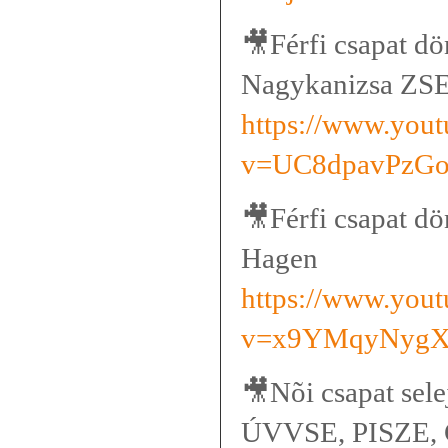
🎥
Férfi csapat d
Nagykanizsa ZS
https://www.you
v=UC8dpavPzG
🎥
Férfi csapat d
Hagen
https://www.you
v=x9YMqyNygX
🎥
Nõi csapat sel
ÚVVSE, PISZE, C