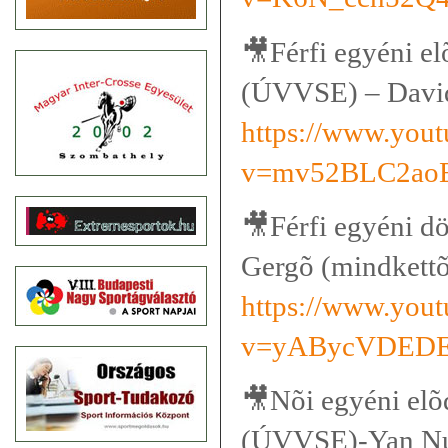
🎥
Férfi egyéni e
(ÚVVSE) – David
https://www.you
v=mv52BLC2ao
🎥
Férfi egyéni d
Gergõ (mindkett
https://www.you
v=yABycVDED
🎥
Nõi egyéni elõ
(ÚVVSE)-Yan Nu