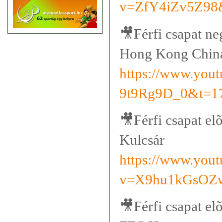
v=ZfY4iZv5Z98
🎥
Férfi csapat n
Hong Kong Chin
https://www.you
9t9Rg9D_0&t=1
🎥
Férfi csapat e
Kulcsár
https://www.you
v=X9hu1kGsOZ
🎥
Férfi csapat el