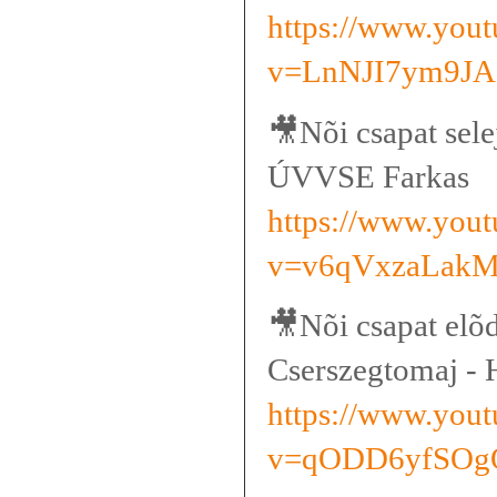
https://www.you
v=LnNJI7ym9JA
🎥
Nõi csapat sel
ÚVVSE Farkas
https://www.you
v=v6qVxzaLak
🎥
Nõi csapat el
Cserszegtomaj -
https://www.you
v=qODD6yfSOg