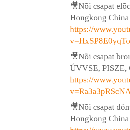
🎥
Nõi csapat el
Hongkong China
https://www.you
v=HxSP8E0yqT
🎥
Nõi csapat bro
ÚVVSE, PISZE, C
https://www.you
v=Ra3a3pRScNA
🎥
Nõi csapat dön
Hongkong China