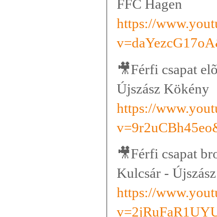
FFC Hagen
https://www.you
v=daYezcG17oA
🎥
Férfi csapat e
Újszász Kökény
https://www.you
v=9r2uCBh45eo
🎥
Férfi csapat b
Kulcsár - Újszás
https://www.you
v=2jRuFaR1UYU