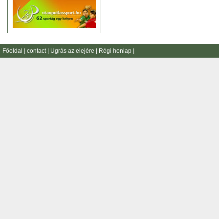
Főoldal
|
contact
|
Ugrás az elejére
|
Régi honlap
|