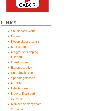
LINKS
Shuttlecock-World
Újszász
Középiskola Újszász
Meccslabda
Magyar Antidopping
Csoport
Inter-Crosse
Extremesportok
Sportágválasztó
Sportmegoldások
MEOSZ
Edzõtáborok
Magyar Diáksport
Szövetség
Nemzeti Versenysport
Szövetség