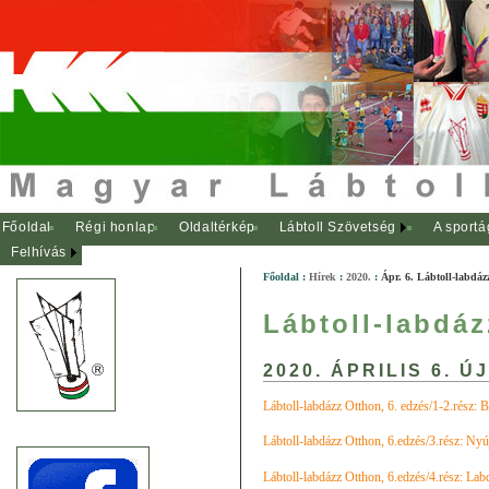
Főoldal
Régi honlap
Oldaltérkép
Lábtoll Szövetség
A sportá
Felhívás
Főoldal
:
Hírek
:
2020.
:
Ápr. 6. Lábtoll-labdázz
Lábtoll-labdáz
2020. ÁPRILIS 6. Ú
Lábtoll-labdázz Otthon, 6. edzés/1-2.rész: 
Lábtoll-labdázz Otthon, 6.edzés/3.rész: Nyú
Lábtoll-labdázz Otthon, 6.edzés/4.rész: Lab