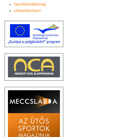
Sportállamtitkárság
UtánpótlásSport