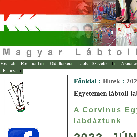
Főoldal
Régi honlap
Oldaltérkép
Lábtoll Szövetség
A sportá
Felhívás
Főoldal
:
Hírek
:
202
Egyetemen lábtoll-l
A Corvinus Eg
labdáztunk