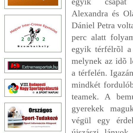
egyik csapat 
Alexandra és Ol
Dániel Petra volt
perc alatt folya
egyik térfélrõl 
melynek az idõ l
a térfelén. Igazá
mindkét fordulób
teamek. A bemu
gyerekek maguk
végül egy érdek
újszászi lányok