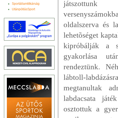
játszottun
Sportállamtitkárság
UtánpótlásSport
versenyszámokb
oldalszerva és l
lehetõséget kapt
kipróbálják a s
gyakorlása ut
rendeztünk. Né
lábtoll-labdázás
megtanultak ad
labdacsata játé
osztottuk a gyer