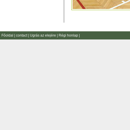
Főoldal
|
contact
|
Ugrás az elejére
|
Régi honlap
|