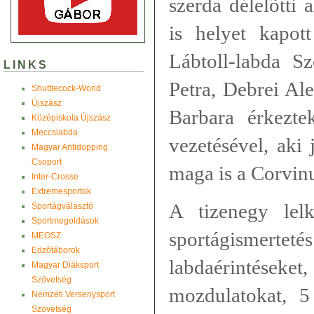
szerda délelõtti 
is helyet kapo
Lábtoll-labda Sz
LINKS
Petra, Debrei Al
Shuttlecock-World
Újszász
Barbara érkezte
Középiskola Újszász
Meccslabda
vezetésével, aki 
Magyar Antidopping
Csoport
maga is a Corvin
Inter-Crosse
Extremesportok
A tizenegy lel
Sportágválasztó
Sportmegoldások
sportágismert
MEOSZ
Edzõtáborok
labdaérintéseket
Magyar Diáksport
Szövetség
mozdulatokat, 5 
Nemzeti Versenysport
Szövetség