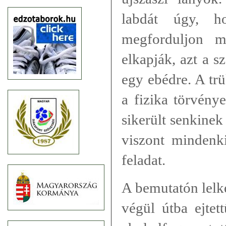
labdát úgy, h
megforduljon m
elkapják, azt a 
egy ebédre. A tr
a fizika törvény
sikerült senkinek
viszont mindenki
feladat.
A bemutatón lelk
végül útba ejtet