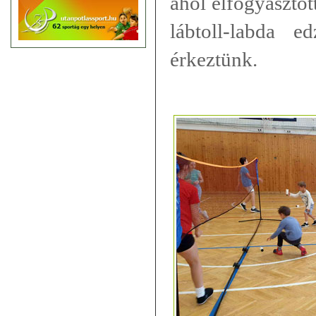
ahol elfogyasztot
lábtoll-labda 
érkeztünk.