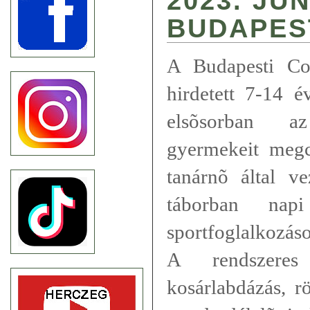
2023. JÚN
BUDAPES
A Budapesti Co
hirdetett 7-14 é
elsõsorban a
gyermekeit meg
tanárnõ által ve
táborban napi
sportfoglalkozás
A rendszeres 
kosárlabdázás, r