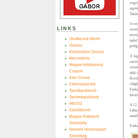
vegye
egyén
Takác
A ver
LINKS
sorre
nevez
Shuttlecock-World
indul
Újszász
pedig
Középiskola Újszász
A leg
Meccslabda
szöve
Magyar Antidopping
verse
Csoport
akik 
Inter-Crosse
Ková
világ
Extremesportok
Farka
Sportágválasztó
hisze
Sportmegoldások
MEOSZ
A 12 
Edzõtáborok
Lábto
minél
Magyar Diáksport
Szövetség
Farka
Nemzeti Versenysport
Szövetség