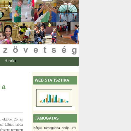
Hírek
WEB STATISZTIKA
da
TÁMOGATÁS
. október 26. és
ai Lábtoll-labda
Kérjük támogassa adója 1%-
lyzetet teremtett