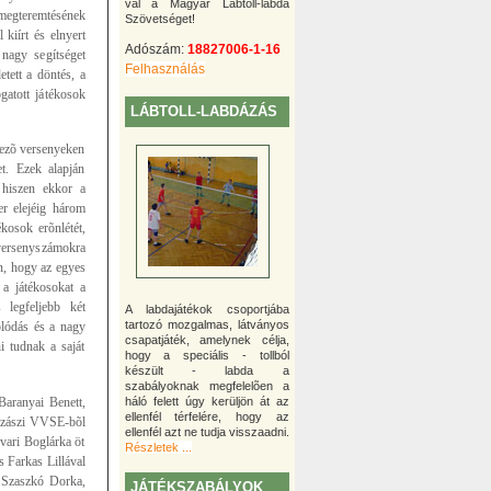
val a Magyar Lábtoll-labda
 megteremtésének
Szövetséget!
kiírt és elnyert
Adószám:
18827006-1-16
nagy segítséget
Felhasználás
tett a döntés, a
atott játékosok
LÁBTOLL-LABDÁZÁS
kezõ versenyeken
et. Ezek alapján
 hiszen ekkor a
er elejéig három
kosok erõnlétét,
 versenyszámokra
n, hogy az egyes
a játékosokat a
 legfeljebb két
A labdajátékok csoportjába
tartozó mozgalmas, látványos
olódás és a nagy
csapatjáték, amelynek célja,
i tudnak a saját
hogy a speciális - tollból
készült - labda a
szabályoknak megfelelõen a
Baranyai Benett,
háló felett úgy kerüljön át az
ellenfél térfelére, hogy az
jszászi VVSE-bõl
ellenfél azt ne tudja visszaadni.
vari Boglárka öt
Részletek ...
s Farkas Lillával
s Szaszkó Dorka,
JÁTÉKSZABÁLYOK