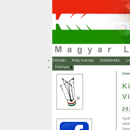
Főoldal
Régi honlap
Oldaltérkép
Lá
Felhívás
Főold
K
V
20
Ápril
októb
Szöve