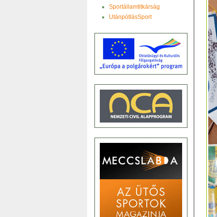
Sportállamtitkárság
UtánpótlásSport