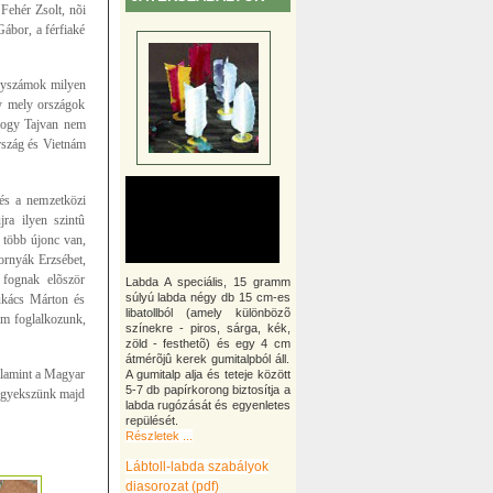
Fehér Zsolt, nõi
ábor, a férfiaké
enyszámok milyen
gy mely országok
 hogy Tajvan nem
rszág és Vietnám
 és a nemzetközi
ra ilyen szintû
l több újonc van,
ornyák Erzsébet,
fognak elõször
Labda A speciális, 15 gramm
súlyú labda négy db 15 cm-es
ukács Márton és
libatollból (amely különbözõ
nem foglalkozunk,
színekre - piros, sárga, kék,
zöld - festhetõ) és egy 4 cm
átmérõjû kerek gumitalpból áll.
alamint a Magyar
A gumitalp alja és teteje között
5-7 db papírkorong biztosítja a
 igyekszünk majd
labda rugózását és egyenletes
repülését.
Részletek ...
Lábtoll-labda szabályok
diasorozat (pdf)