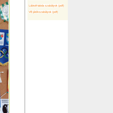
Lábtoll-labda szabályok (pdf)
VB játékszabályok (pdf)