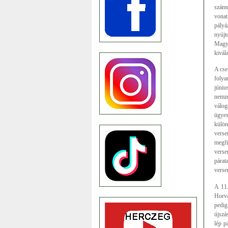
számu
vonat
pályá
nyújt
Magya
kivál
A cse
folya
júniu
nemze
válog
ügyes
külön
verse
megfi
verse
párat
verse
A 11.
Horvá
pedig
újszá
lép p