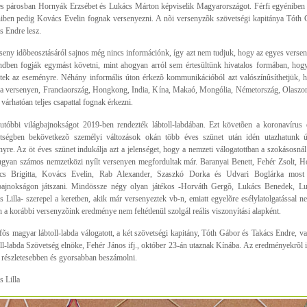
s párosban Hornyák Erzsébet és Lukács Márton képviselik Magyarországot. Férfi egyéniben 
iben pedig Kovács Evelin fognak versenyezni. A nõi versenyzõk szövetségi kapitánya Tóth G
s Endre lesz.
seny idõbeosztásáról sajnos még nincs információnk, így azt nem tudjuk, hogy az egyes vers
ndben fogják egymást követni, mint ahogyan arról sem értesültünk hivatalos formában, ho
tek az eseményre. Néhány informális úton érkezõ kommunikációból azt valószínûsíthetjük,
 a versenyen, Franciaország, Hongkong, India, Kína, Makaó, Mongólia, Németország, Olaszo
 várhatóan teljes csapattal fognak érkezni.
utóbbi világbajnokságot 2019-ben rendezték lábtoll-labdában. Ezt követõen a koronavírus
tségben bekövetkezõ személyi változások okán több éves szünet után idén utazhatunk új
nyre. Az öt éves szünet indukálja azt a jelenséget, hogy a nemzeti válogatottban a szokásosná
ugyan számos nemzetközi nyílt versenyen megfordultak már. Baranyai Benett, Fehér Zsolt, H
cs Brigitta, Kovács Evelin, Rab Alexander, Szaszkó Dorka és Udvari Boglárka most 
bajnokságon játszani. Mindössze négy olyan játékos -Horváth Gergõ, Lukács Benedek, L
s Lilla- szerepel a keretben, akik már versenyeztek vb-n, emiatt egyelõre esélylatolgatással 
n a korábbi versenyzõink eredménye nem feltétlenül szolgál reális viszonyítási alapként.
fõs magyar lábtoll-labda válogatott, a két szövetségi kapitány, Tóth Gábor és Takács Endre, v
ll-labda Szövetség elnöke, Fehér János ifj., október 23-án utaznak Kínába. Az eredményekrõl
 részletesebben és gyorsabban beszámolni.
s Lilla