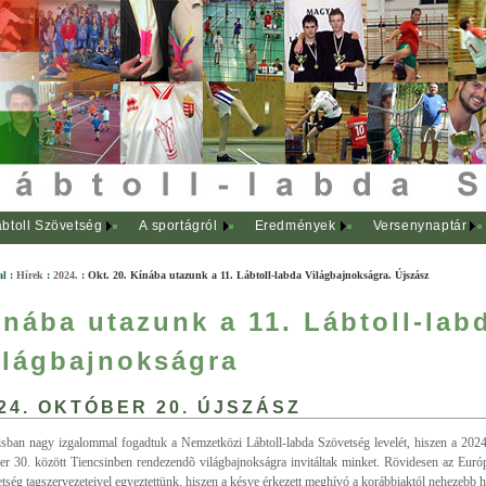
btoll Szövetség
A sportágról
Eredmények
Versenynaptár
al
:
Hírek
:
2024.
:
Okt. 20. Kínába utazunk a 11. Lábtoll-labda Világbajnokságra. Újszász
ínába utazunk a 11. Lábtoll-lab
ilágbajnokságra
24. OKTÓBER 20. ÚJSZÁSZ
isban nagy izgalommal fogadtuk a Nemzetközi Lábtoll-labda Szövetség levelét, hiszen a 2024
er 30. között Tiencsinben rendezendõ világbajnokságra invitáltak minket. Rövidesen az Európ
tség tagszervezeteivel egyeztettünk, hiszen a késve érkezett meghívó a korábbiaktól nehezebb he