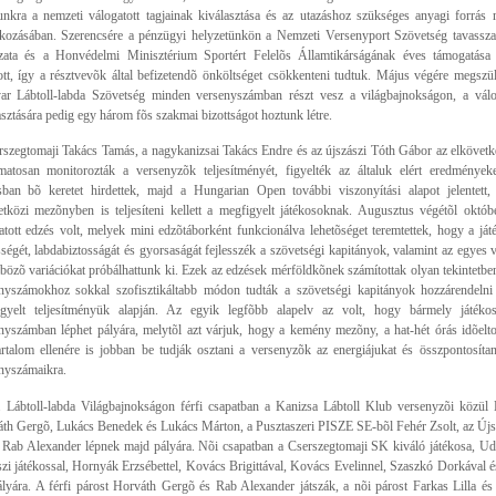
nkra a nemzeti válogatott tagjainak kiválasztása és az utazáshoz szükséges anyagi forrás
kozásában. Szerencsére a pénzügyi helyzetünkön a Nemzeti Versenyport Szövetség tavasszal 
zata és a Honvédelmi Minisztérium Sportért Felelõs Államtikárságának éves támogatása 
ott, így a résztvevõk által befizetendõ önköltséget csökkenteni tudtuk. Május végére megszüle
r Lábtoll-labda Szövetség minden versenyszámban részt vesz a világbajnokságon, a válog
asztására pedig egy három fõs szakmai bizottságot hoztunk létre.
rszegtomaji Takács Tamás, a nagykanizsai Takács Endre és az újszászi Tóth Gábor az elkövet
matosan monitorozták a versenyzõk teljesítményét, figyelték az általuk elért eredmények
sban bõ keretet hirdettek, majd a Hungarian Open további viszonyítási alapot jelentett,
tközi mezõnyben is teljesíteni kellett a megfigyelt játékosoknak. Augusztus végétõl októb
atott edzés volt, melyek mini edzõtáborként funkcionálva lehetõséget teremtettek, hogy a játé
ségét, labdabiztosságát és gyorsaságát fejlesszék a szövetségi kapitányok, valamint az egyes
bözõ variációkat próbálhattunk ki. Ezek az edzések mérföldkõnek számítottak olyan tekintetbe
nyszámokhoz sokkal szofisztikáltabb módon tudták a szövetségi kapitányok hozzárendelni 
gyelt teljesítményük alapján. Az egyik legfõbb alapelv az volt, hogy bármely játékos
nyszámban léphet pályára, melytõl azt várjuk, hogy a kemény mezõny, a hat-hét órás idõelt
artalom ellenére is jobban be tudják osztani a versenyzõk az energiájukat és összpontosítan
nyszámaikra.
 Lábtoll-labda Világbajnokságon férfi csapatban a Kanizsa Lábtoll Klub versenyzõi közül 
th Gergõ, Lukács Benedek és Lukács Márton, a Pusztaszeri PISZE SE-bõl Fehér Zsolt, az Ú
 Rab Alexander lépnek majd pályára. Nõi csapatban a Cserszegtomaji SK kiváló játékosa, Ud
szi játékossal, Hornyák Erzsébettel, Kovács Brigittával, Kovács Evelinnel, Szaszkó Dorkával é
ályára. A férfi párost Horváth Gergõ és Rab Alexander játszák, a nõi párost Farkas Lilla é