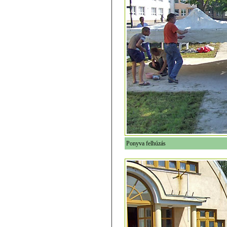
Ponyva felhúzás