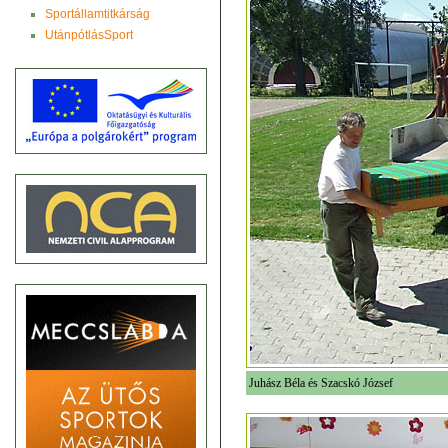
Sportállamtitkárság
UtánpótlásSport
Juhász Béla és Szacskó József