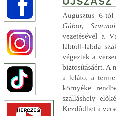
ÚJSZÁSZ
Augusztus 6-tó
Gábor, Szurma
vezetésével a V
lábtoll-labda sz
végeztek a verse
biztosításáért. 
a lelátó, a terme
környéke rendbe
szálláshely elõk
Kezdõdhet a vers