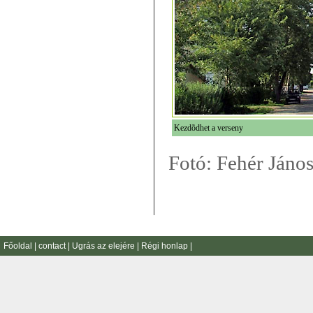
Kezdõdhet a verseny
Fotó: Fehér Jáno
Főoldal
|
contact
|
Ugrás az elejére
|
Régi honlap
|