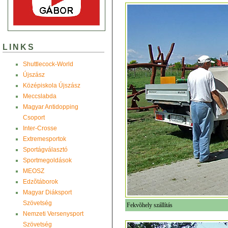
LINKS
Shuttlecock-World
Újszász
Középiskola Újszász
Meccslabda
Magyar Antidopping
Csoport
Inter-Crosse
Extremesportok
Sportágválasztó
Sportmegoldások
MEOSZ
Edzõtáborok
Magyar Diáksport
Szövetség
Fekvõhely szállítás
Nemzeti Versenysport
Szövetség