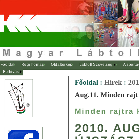
Főoldal
Régi honlap
Oldaltérkép
Lábtoll Szövetség
A sportá
Felhívás
Főoldal
:
Hírek
:
201
Aug.11. Minden rajtr
Minden rajtra 
2010. AU