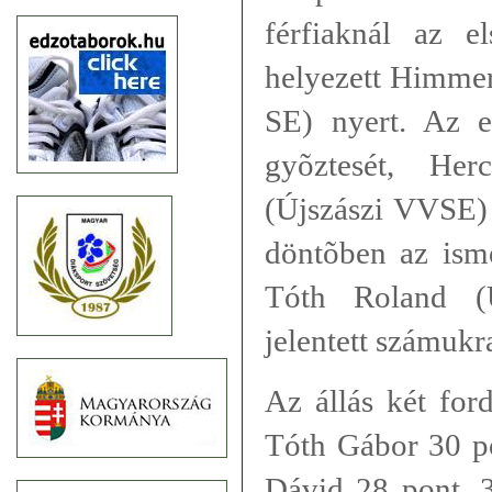
férfiaknál az e
helyezett Himmer
SE) nyert. Az e
gyõztesét, He
(Újszászi VVSE) 
döntõben az ismé
Tóth Roland (
jelentett számukr
Az állás két for
Tóth Gábor 30 po
Dávid 28 pont, 