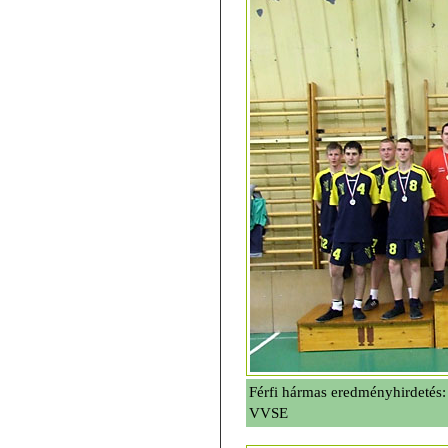
Férfi hármas eredményhirdetés: 
VVSE