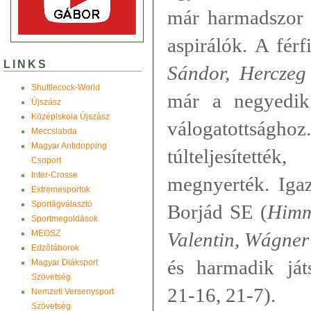
már harmadszor t
aspirálók. A fér
LINKS
Sándor, Herczeg
Shuttlecock-World
már a negyedik
Újszász
Középiskola Újszász
válogatottsá
Meccslabda
Magyar Antidopping
túlteljesített
Csoport
Inter-Crosse
megnyerték. Igaz
Extremesportok
Sportágválasztó
Borjád SE (
Himm
Sportmegoldások
MEOSZ
Valentin, Wágner
Edzõtáborok
és harmadik ját
Magyar Diáksport
Szövetség
21-16, 21-7).
Nemzeti Versenysport
Szövetség