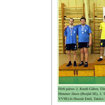
Férfi páros: 2. Kurdi Gábor, Tó
Himmer János (Borjád SE), 3. T
VVSE) és Huszár Emil, Takács