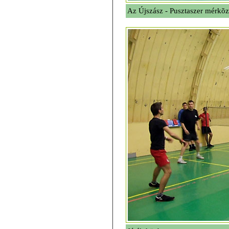
Az Újszász - Pusztaszer mérkõz