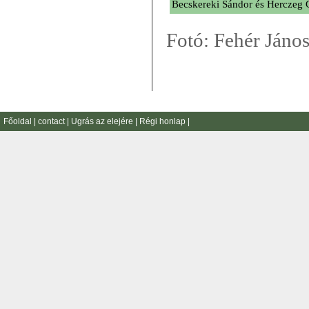
Becskereki Sándor és Herczeg 
Fotó: Fehér János 
Főoldal
|
contact
|
Ugrás az elejére
|
Régi honlap
|