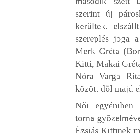
második szett 
szerint új páros
kerültek, elszál
szereplés joga 
Merk Gréta (Bor
Kitti, Makai Grét
Nóra Varga Rit
között dõl majd e
Nõi egyéniben 
torna gyõzelmével
Ézsiás Kittinek 