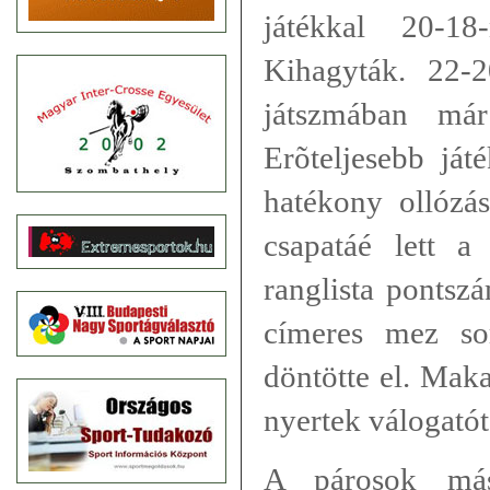
játékkal 20-18
Kihagyták. 22-2
játszmában már
Erõteljesebb ját
hatékony ollózá
csapatáé lett a
ranglista pontsz
címeres mez so
döntötte el. Mak
nyertek válogatót
A párosok más