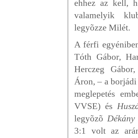
ehhez az kell, 
valamelyik klu
legyõzze Milét.
A férfi egyénibe
Tóth Gábor, Har
Herczeg Gábor,
Áron, – a borjádi
meglepetés emb
VVSE) és
Huszá
legyõzõ
Dékány
3:1 volt az ará