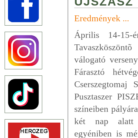
ÚJSZÁSZ
Eredmények ...
Április 14-15-
Tavaszköszöntõ
válogató verseny
Fárasztó hétv
Cserszegtomaj 
Pusztaszer PIS
színeiben pályár
két nap alatt
egyéniben is mé