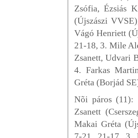
Zsófia, Ézsiás K
(Újszászi VVSE),
Vágó Henriett (Ú
21-18, 3. Mile Al
Zsanett, Udvari 
4. Farkas Mart
Gréta (Borjád SE)
Nõi páros (11): 
Zsanett (Csersze
Makai Gréta (Új
7-21, 21-17, 3.