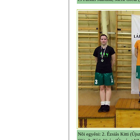
Nõi egyéni: 2. Ézsiás Kitti (Új