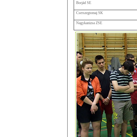
Borjád SE
Cserszegtomaj SK
Nagykanizsa ZSE