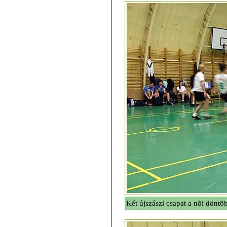
Két újszászi csapat a nõi döntõ