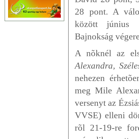
28 pont. A válo
között június
Bajnokság véger
A nõknél az el
Alexandra, Széles
nehezen érhetõe
meg Mile Alex
versenyt az Ézsiá
VVSE) elleni dön
rõl 21-19-re for