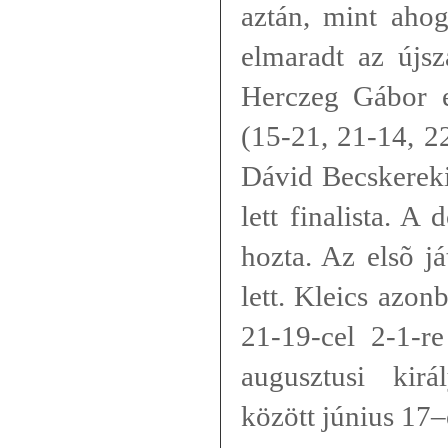
aztán, mint ahog
elmaradt az újs
Herczeg Gábor 
(15-21, 21-14, 22
Dávid Becskereki
lett finalista. A
hozta. Az elsõ j
lett. Kleics azon
21-19-cel 2-1-r
augusztusi kirá
között június 17–