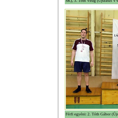
SK), 3. Tóth Virág (Újszászi V
Férfi egyéni: 2. Tóth Gábor (Új