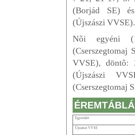
(Borjád SE) é
(Újszászi VVSE).
Nõi egyéni (
(Cserszegtomaj S
VVSE), döntõ: 
(Újszászi VV
(Cserszegtomaj S
ÉREMTÁBLÁ
Egyesület
Újszászi VVSE