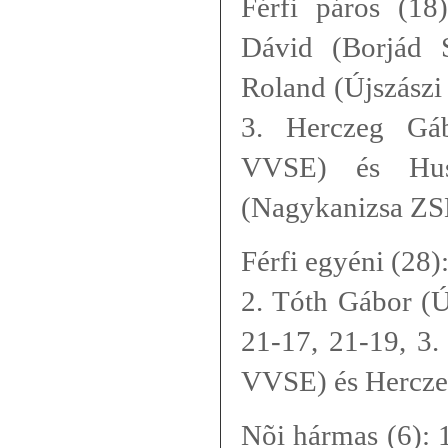
Férfi páros (18
Dávid (Borjád 
Roland (Újszászi
3. Herczeg Gáb
VVSE) és Hus
(Nagykanizsa ZS
Férfi egyéni (28)
2. Tóth Gábor (Ú
21-17, 21-19, 3.
VVSE) és Hercze
Nõi hármas (6): 