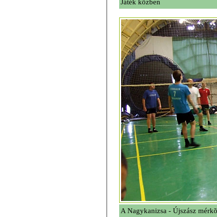
Játék közben
A Nagykanizsa - Újszász mérkõz