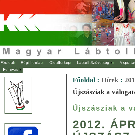
Főoldal
Régi honlap
Oldaltérkép
Lábtoll Szövetség
A sportá
Felhívás
Főoldal
:
Hírek
:
201
Újszásziak a válogat
Újszásziak a v
2012. ÁPR