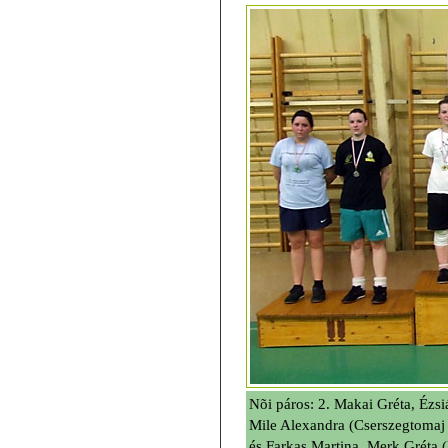
Nõi páros: 2. Makai Gréta, Ézsiá
Mile Alexandra (Cserszegtomaj 
és Farkas Martina, Merk Gréta 