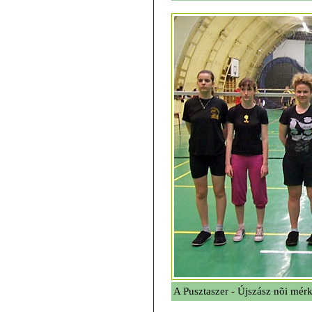
A Pusztaszer - Újszász nõi mér