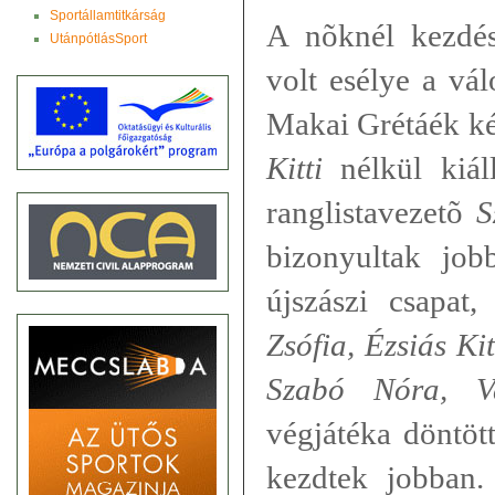
Sportállamtitkárság
A nõknél kezdé
UtánpótlásSport
volt esélye a vá
Makai Grétáék ké
Kitti
nélkül kiáll
ranglistavezetõ
S
bizonyultak job
újszászi csapat
Zsófia, Ézsiás Ki
Szabó Nóra, V
végjátéka döntöt
kezdtek jobban.