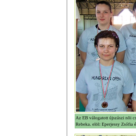
Az EB válogatott újszászi nõi c
Rebeka. elöl: Eperjessy Zsófia 