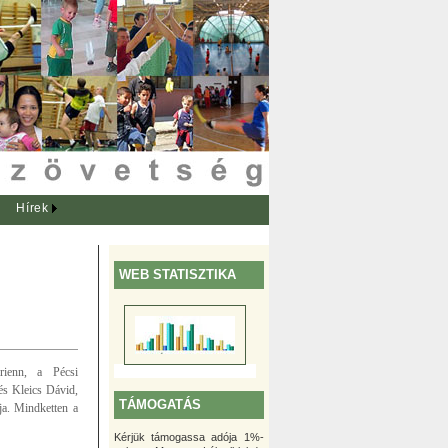
Hírek
WEB STATISZTIKA
rienn, a Pécsi
s Kleics Dávid,
TÁMOGATÁS
a. Mindketten a
Kérjük támogassa adója 1%-