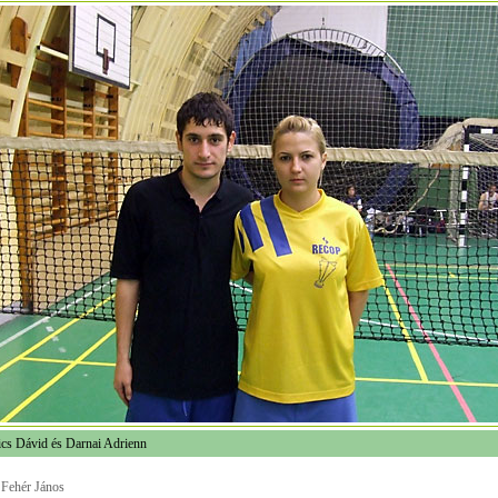
ics Dávid és Darnai Adrienn
 Fehér János