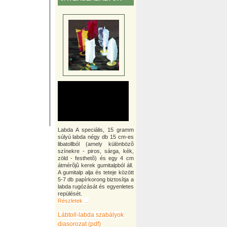
Labda A speciális, 15 gramm
súlyú labda négy db 15 cm-es
libatollból (amely különbözõ
színekre - piros, sárga, kék,
zöld - festhetõ) és egy 4 cm
átmérõjû kerek gumitalpból áll.
A gumitalp alja és teteje között
5-7 db papírkorong biztosítja a
labda rugózását és egyenletes
repülését.
Részletek ...
Lábtoll-labda szabályok
diasorozat (pdf)