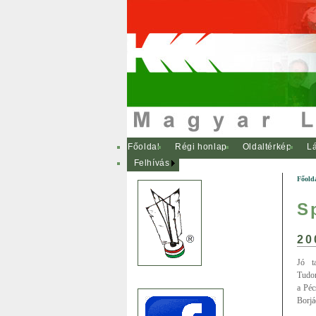
Főoldal
Régi honlap
Oldaltérkép
Lá
Felhívás
Főold
S
20
Jó t
Tudom
a Péc
Borjá