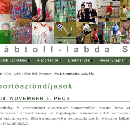
btoll Szövetség
A sportágról
Eredmények
Versenynaptár
al
:
Hírek
:
2009.
:
Hírek 2009. November
:
Nov.1. Sportösztöndíjasok. Pécs
portösztöndíjasok
09. NOVEMBER 1. PÉCS
anulmányi és sporteredményei elismeréseként sportösztöndíjban részesült Darnai Ad
ányegyetem Természettudományi Kar, Idegenforgalmi Szakmenedzser szak III. évfolyamos é
si Tudományegyetem Bölcsészettudományi Kar Germanisztika szak III. évfolyamos hallgatój
d SE lábtoll-labdázói.