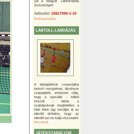
val a Magyar Lábtoll-labda
Szövetséget!
Adószám:
18827006-1-16
Felhasználás
LÁBTOLL-LABDÁZÁS
A labdajátékok csoportjába
tartozó mozgalmas, látványos
csapatjáték, amelynek célja,
hogy a speciális - tollból
készült - labda a
szabályoknak megfelelõen a
háló felett úgy kerüljön át az
ellenfél térfelére, hogy az
ellenfél azt ne tudja visszaadni.
Részletek ...
JÁTÉKSZABÁLYOK