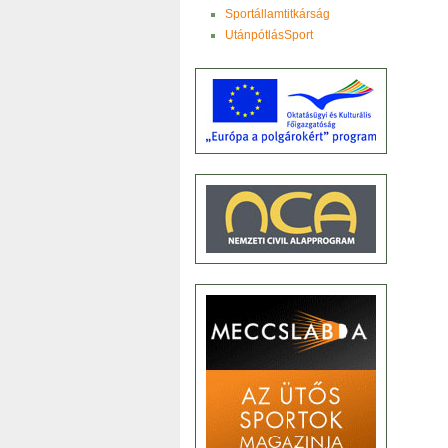
Sportállamtitkárság
UtánpótlásSport