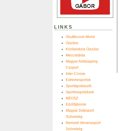
LINKS
Shuttlecock-World
Újszász
Középiskola Újszász
Meccslabda
Magyar Antidopping
Csoport
Inter-Crosse
Extremesportok
Sportágválasztó
Sportmegoldások
MEOSZ
Edzõtáborok
Magyar Diáksport
Szövetség
Nemzeti Versenysport
Szövetség