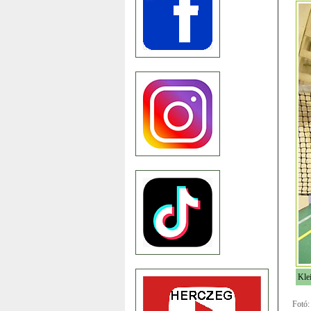
Kle
Fotó: