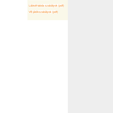
Lábtoll-labda szabályok (pdf)
VB játékszabályok (pdf)