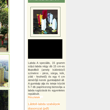
Labda A speciális, 15 gramm
súlyú labda négy db 15 cm-es
libatollból (amely különbözõ
színekre - piros, sárga, kék,
zöld - festhetõ) és egy 4 cm
átmérõjû kerek gumitalpból áll.
A gumitalp alja és teteje között
5-7 db papírkorong biztosítja a
labda rugózását és egyenletes
repülését.
Részletek ...
Lábtoll-labda szabályok
diasorozat (pdf)