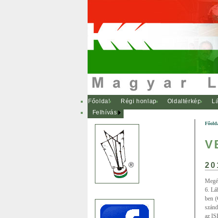
Főoldal
Régi honlap
Oldaltérkép
Lá
Felhívás
Főold
V
20
Megér
6. Lá
ben (
szánd
az ISF