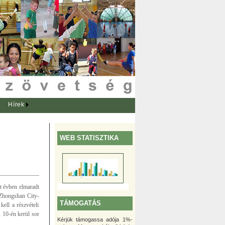
Hírek
WEB STATISZTIKA
t évben elmaradt
 Zhongshan City-
TÁMOGATÁS
ell a részvételi
s 10-én kerül sor
Kérjük támogassa adója 1%-