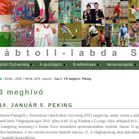
btoll Szövetség
A sportágról
Eredmények
Versenynaptár
al
:
Hírek
:
2010.
:
Hírek 2010. Január
:
Jan.5. VB meghívó. Peking
B meghívó
10. JANUÁR 5. PEKING
kezett Pekingbõl a Nemzetközi Lábtoll-labda Szövetség (ISF) meghívója, amely szerint a múl
btoll-labda Világbajnokságot 2010. július 9-tõl 14-ig Kínában a Gyöngy folyó deltájánál lévõ
Guangdong tartomány) a Xiolan Town nemzetközi sportcentrumában rendezik. Január 31-ig k
ékot bejelenteni. A név szerinti nevezési határidõ március 31. A világbajnokság ideje alatt júliu
 tisztújító közgyûlésére.