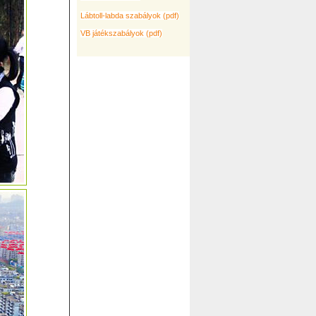
Lábtoll-labda szabályok (pdf)
VB játékszabályok (pdf)