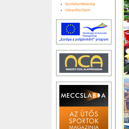
Sportállamtitkárság
UtánpótlásSport