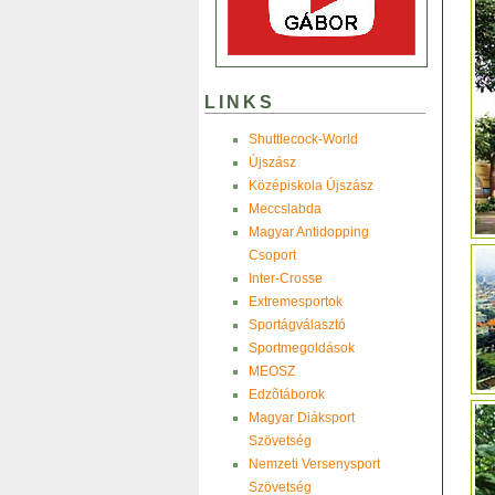
LINKS
Shuttlecock-World
Újszász
Középiskola Újszász
Meccslabda
Magyar Antidopping
Csoport
Inter-Crosse
Extremesportok
Sportágválasztó
Sportmegoldások
MEOSZ
Edzõtáborok
Magyar Diáksport
Szövetség
Nemzeti Versenysport
Szövetség