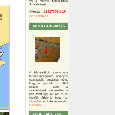
val a Magyar Lábtoll-labda
Szövetséget!
Adószám:
18827006-1-16
Felhasználás
LÁBTOLL-LABDÁZÁS
A labdajátékok csoportjába
tartozó mozgalmas, látványos
csapatjáték, amelynek célja,
hogy a speciális - tollból
készült - labda a
szabályoknak megfelelõen a
háló felett úgy kerüljön át az
ellenfél térfelére, hogy az
ellenfél azt ne tudja visszaadni.
Részletek ...
JÁTÉKSZABÁLYOK