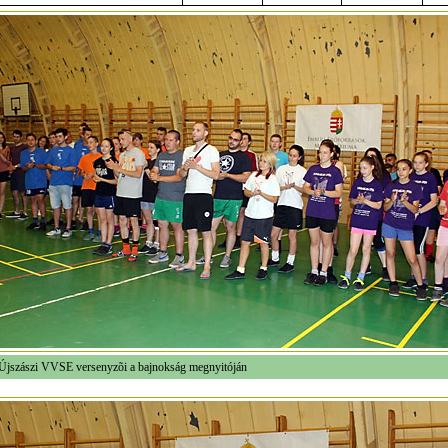
Újszászi VVSE versenyzõi a bajnokság megnyitóján