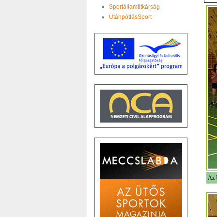
Sportállamtitkárság
UtánpótlásSport
Az 