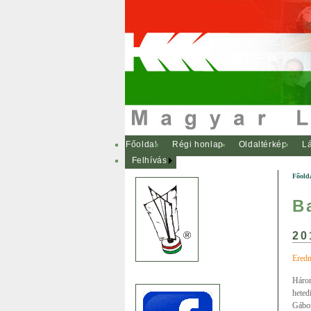
Főoldal
Régi honlap
Oldaltérkép
Lá
Felhívás
Főold
B
20
Eredm
Három
heted
Gábor