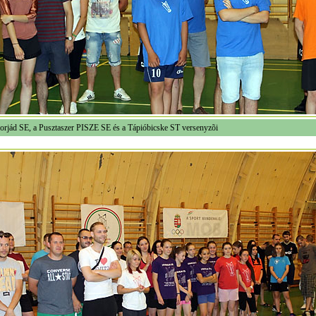
orjád SE, a Pusztaszer PISZE SE és a Tápióbicske ST versenyzõi