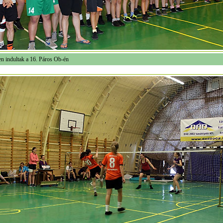
en indultak a 16. Páros Ob-én