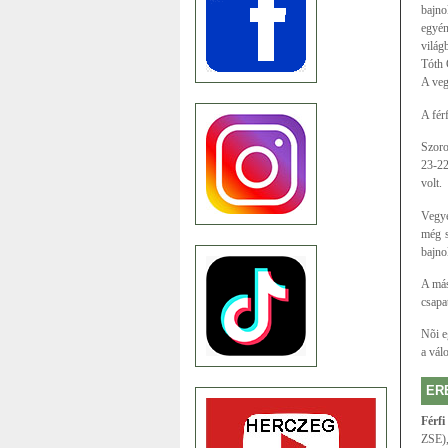
bajno
egyén
világ
Tóth 
A veg
A fér
Szoro
23-22
volt.
Vegye
még s
bajno
A más
csapa
Nõi e
a válo
ER
Férfi
ZSE),