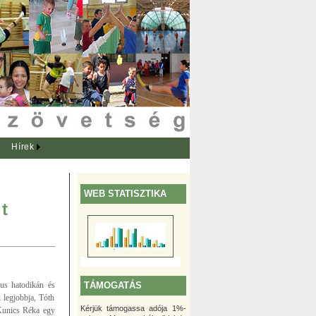
Hírek
WEB STATISZTIKA
t
TÁMOGATÁS
ius hatodikán és
 legjobbja, Tóth
Kérjük támogassa adója 1%-
 Kunics Réka egy