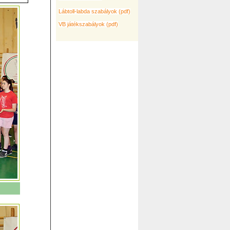
Lábtoll-labda szabályok (pdf)
VB játékszabályok (pdf)