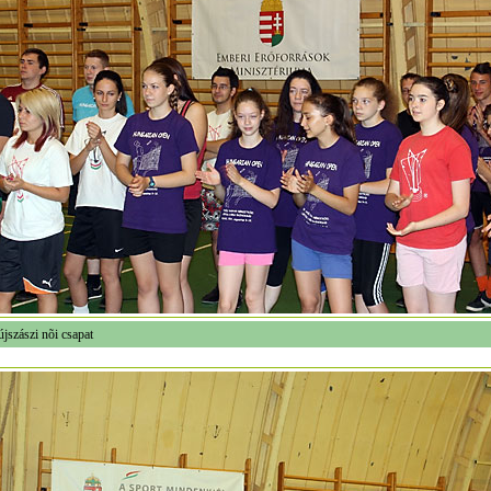
jszászi nõi csapat