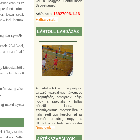
val a Magyar Lábtoll-labda
párosokban és az
Szövetséget!
eptemberi római
Adószám:
18827006-1-16
or, Kézér Zsolt,
Felhasználás
a – indulhatnak.
LÁBTOLL-LABDÁZÁS
ójukat nyerték.
ttek. 20-19-nél,
el a dunántúliaké
gy küzdelembõl a
rte elsõ felnõtt
A labdajátékok csoportjába
tõig az újszászi
tartozó mozgalmas, látványos
.
csapatjáték, amelynek célja,
hogy a speciális - tollból
ség nélkül nyerte
készült - labda a
szabályoknak megfelelõen a
háló felett úgy kerüljön át az
ellenfél térfelére, hogy az
ellenfél azt ne tudja visszaadni.
Részletek ...
ek (Nagykanizsa
y, Takács Zoltán
JÁTÉKSZABÁLYOK