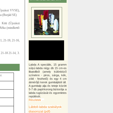
(Újszászi VVSE),
ta (Borjád SE)
Kitti (Újszászi
Réka (mindkettõ
1, 21-19, 21-16,
 21-18 21-14, 3.
Labda A speciális, 15 gramm
súlyú labda négy db 15 cm-es
libatollból (amely különbözõ
z.
színekre - piros, sárga, kék,
zöld - festhetõ) és egy 4 cm
átmérõjû kerek gumitalpból áll.
A gumitalp alja és teteje között
5-7 db papírkorong biztosítja a
labda rugózását és egyenletes
repülését.
Részletek ...
Lábtoll-labda szabályok
diasorozat (pdf)