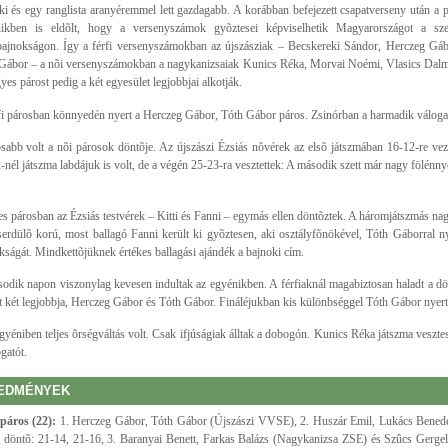
ki és egy ranglista aranyéremmel lett gazdagabb. A korábban befejezett csapatverseny után a 
ikben is eldõlt, hogy a versenyszámok gyõztesei képviselhetik Magyarországot a sz
bajnokságon. Így a férfi versenyszámokban az újszásziak – Becskereki Sándor, Herczeg Gáb
Gábor – a nõi versenyszámokban a nagykanizsaiak Kunics Réka, Morvai Noémi, Vlasics Dalm
yes párost pedig a két egyesület legjobbjai alkotják.
fi párosban könnyedén nyert a Herczeg Gábor, Tóth Gábor páros. Zsinórban a harmadik válogat
sabb volt a nõi párosok döntõje. Az újszászi Ézsiás nõvérek az elsõ játszmában 16-12-re veze
-nél játszma labdájuk is volt, de a végén 25-23-ra vesztettek: A második szett már nagy fölénny
s párosban az Ézsiás testvérek – Kitti és Fanni – egymás ellen döntõztek. A háromjátszmás na
erdülõ korú, most ballagó Fanni került ki gyõztesen, aki osztályfõnökével, Tóth Gáborral nye
kságát. Mindkettõjüknek értékes ballagási ajándék a bajnoki cím.
odik napon viszonylag kevesen indultak az egyénikben. A férfiaknál magabiztosan haladt a dön
t két legjobbja, Herczeg Gábor és Tóth Gábor. Fináléjukban kis különbséggel Tóth Gábor nyert
gyéniben teljes õrségváltás volt. Csak ifjúságiak álltak a dobogón. Kunics Réka játszma veszte
gatót.
EDMÉNYEK
 páros (22):
1. Herczeg Gábor, Tóth Gábor (Újszászi VVSE), 2. Huszár Emil, Lukács Bened
 döntõ: 21-14, 21-16, 3. Baranyai Benett, Farkas Balázs (Nagykanizsa ZSE) és Szûcs Gergel