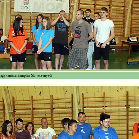
agykanizsa Zemplén SE versenyzõi