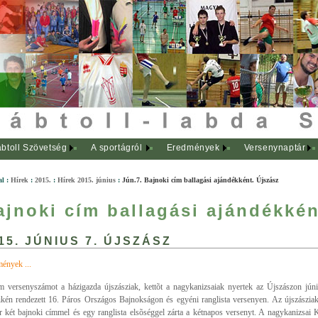
btoll Szövetség
A sportágról
Eredmények
Versenynaptár
al
:
Hírek
:
2015.
:
Hírek 2015. június
:
Jún.7. Bajnoki cím ballagási ajándékként. Újszász
ajnoki cím ballagási ajándékkén
15. JÚNIUS 7. ÚJSZÁSZ
ények ...
 versenyszámot a házigazda újszásziak, kettõt a nagykanizsaiak nyertek az Újszászon jún
ikén rendezett 16. Páros Országos Bajnokságon és egyéni ranglista versenyen. Az újszásziak
 két bajnoki címmel és egy ranglista elsõséggel zárta a kétnapos versenyt. A nagykanizsai