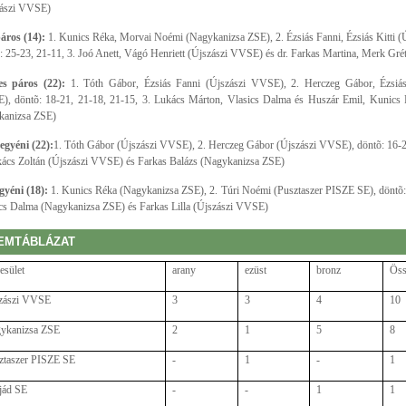
zászi VVSE)
áros (14):
1. Kunics Réka, Morvai Noémi (Nagykanizsa ZSE), 2. Ézsiás Fanni, Ézsiás Kitti 
: 25-23, 21-11, 3. Joó Anett, Vágó Henriett (Újszászi VVSE) és dr. Farkas Martina, Merk Gré
es páros (22):
1. Tóth Gábor, Ézsiás Fanni (Újszászi VVSE), 2. Herczeg Gábor, Ézsiás 
, döntõ: 18-21, 21-18, 21-15, 3. Lukács Márton, Vlasics Dalma és Huszár Emil, Kunics 
kanizsa ZSE)
 egyéni (22):
1. Tóth Gábor (Újszászi VVSE), 2. Herczeg Gábor (Újszászi VVSE), döntõ: 16-2
kács Zoltán (Újszászi VVSE) és Farkas Balázs (Nagykanizsa ZSE)
gyéni (18):
1. Kunics Réka (Nagykanizsa ZSE), 2. Túri Noémi (Pusztaszer PISZE SE), döntõ:
cs Dalma (Nagykanizsa ZSE) és Farkas Lilla (Újszászi VVSE)
EMTÁBLÁZAT
esület
arany
ezüst
bronz
Öss
zászi VVSE
3
3
4
10
ykanizsa ZSE
2
1
5
8
ztaszer PISZE SE
-
1
-
1
jád SE
-
-
1
1