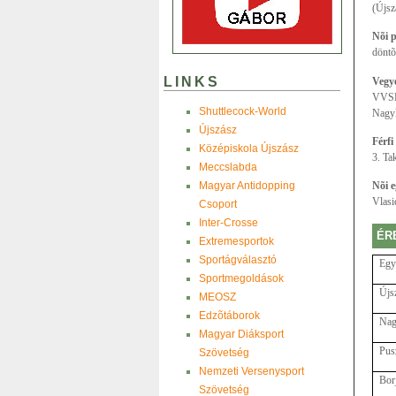
(Újs
Nõi p
döntõ
LINKS
Vegy
VVSE)
Shuttlecock-World
Nagy
Újszász
Férfi
Középiskola Újszász
3. Ta
Meccslabda
Magyar Antidopping
Nõi e
Vlasi
Csoport
Inter-Crosse
ÉR
Extremesportok
Sportágválasztó
Egy
Sportmegoldások
Újs
MEOSZ
Edzõtáborok
Nag
Magyar Diáksport
Pus
Szövetség
Nemzeti Versenysport
Bor
Szövetség