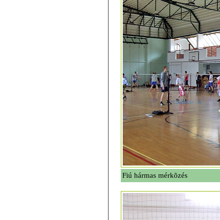
Fiú hármas mérkõzés