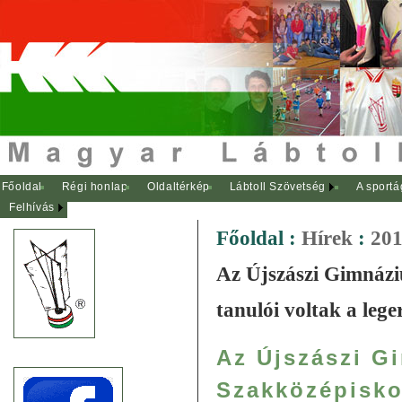
Főoldal
Régi honlap
Oldaltérkép
Lábtoll Szövetség
A sportá
Felhívás
Főoldal
:
Hírek
:
201
Az Újszászi Gimnázi
tanulói voltak a le
Az Újszászi G
Szakközépiskol