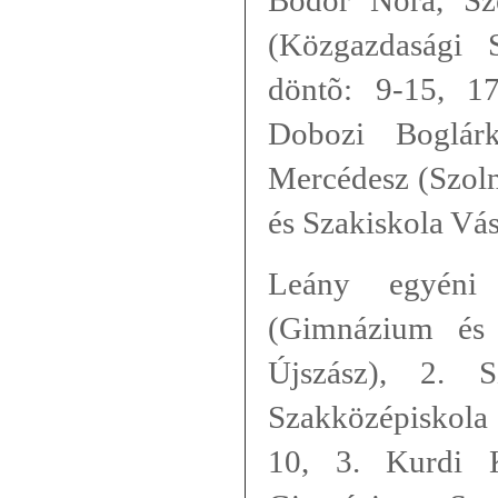
Bõdör Nóra, Szé
(Közgazdasági S
döntõ: 9-15, 17
Dobozi Boglár
Mercédesz (Szoln
és Szakiskola Vá
Leány egyéni
(
Gimnázium és 
Újszász), 2. S
Szakközépiskola 
10, 3. Kurdi K