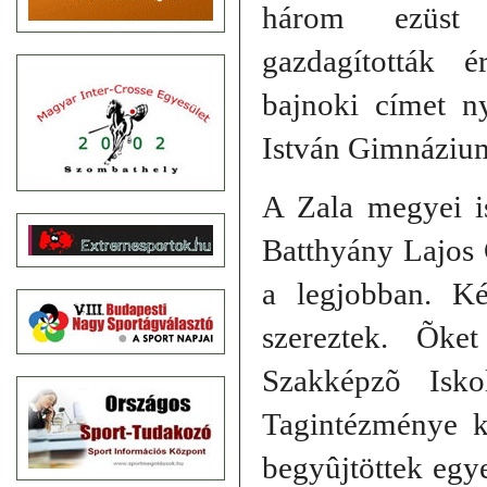
három ezüst
gazdagították 
bajnoki címet n
István Gimnázium
A Zala megyei i
Batthyány Lajos 
a legjobban. K
szereztek. Õke
Szakképzõ Isko
Tagintézménye k
begyûjtöttek egy