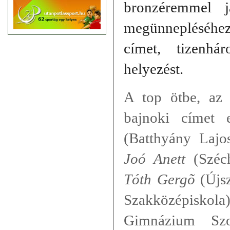
bronzéremmel j
megünnepléséhe
címet, tizenh
helyezést.
A top ötbe, az
bajnoki címet
(Batthyány Laj
Joó Anett
(Széch
Tóth Gergõ
(Újs
Szakközépisko
Gimnázium Sz