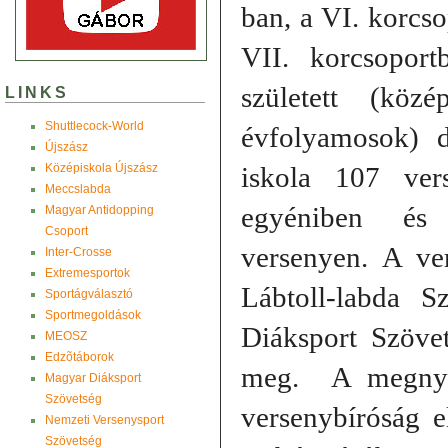
ban, a VI. korcs
VII. korcsopor
született (köz
LINKS
Shuttlecock-World
évfolyamosok) 
Újszász
Középiskola Újszász
iskola 107 ver
Meccslabda
egyéniben és 
Magyar Antidopping
Csoport
versenyen. A v
Inter-Crosse
Extremesportok
Lábtoll-labda 
Sportágválasztó
Sportmegoldások
Diáksport Szövet
MEOSZ
Edzõtáborok
meg. A megny
Magyar Diáksport
Szövetség
versenybíróság 
Nemzeti Versenysport
Szövetség