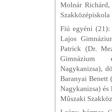
Molnár Richárd,
Szakközépiskola 
Fiú egyéni (21):
Lajos Gimnáziu
Patrick (Dr. M
Gimnázium 
Nagykanizsa), dö
Baranyai Benett
Nagykanizsa) és 
Mûszaki Szakközé