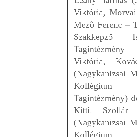
Leány hármas (3
Viktória, Morva
Mezõ Ferenc – 
Szakképzõ 
Tagintézmény 
Viktória, Kov
(
Nagykanizsai M
Kollégium 
Tagintézmény) d
Kitti, Szollár
(Nagykanizsai M
Kollégium 