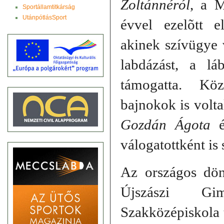
Zoltánnéról
, a 
Sportállamtitkárság
UtánpótlásSport
évvel ezelõtt el
akinek szívügye v
labdázást, a láb
támogatta. Köz
bajnokok is volt
Gozdán Ágota
válogatottként is
Az országos dö
Újszászi G
Szakközépiskola t