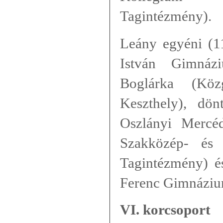
Tagintézmény).
Leány egyéni (11
István Gimnáz
Boglárka (Közg
Keszthely), dön
Oszlányi Mercéd
Szakközép- és 
Tagintézmény) é
Ferenc Gimnáziu
VI. korcsoport