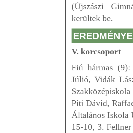
(Újszászi Gimn
kerültek be.
EREDMÉNYE
V. korcsoport
Fiú hármas (9):
Júlió, Vidák Lá
Szakközépiskola 
Piti Dávid, Raff
Általános Iskola 
15-10, 3. Fellne