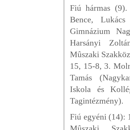
Fiú hármas (9).
Bence, Lukács
Gimnázium Nagy
Harsányi Zoltá
Mûszaki Szakközé
15, 15-8, 3. Mol
Tamás (
Nagyka
Iskola és Koll
Tagintézmény).
Fiú egyéni (14): 
Mûszaki Szakk