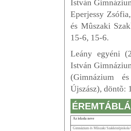
István Gimnázium
Eperjessy Zsófia
és Mûszaki Szakk
15-6, 15-6.
Leány egyéni (2
István Gimnázium
(
Gimnázium és 
Újszász), döntõ: 
ÉREMTÁBLÁ
Az iskola neve
Gimnázium és Mûszaki Szakközépiskola 