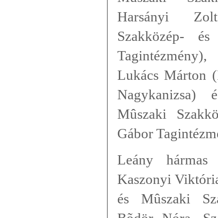
Harsányi Zol
Szakközép- és
Tagintézmény),
Lukács Márton 
Nagykanizsa) 
Mûszaki Szakkö
Gábor Tagintézm
Leány hármas 
Kaszonyi Viktóri
és Mûszaki Sza