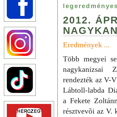
legeredménye
2012. ÁPR
NAGYKAN
Eredmények ...
Több megyei sel
nagykanizsai Z
rendezték az V-V
Lábtoll-labda Di
a Fekete Zoltán
résztvevõi az V.