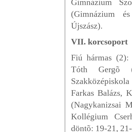
Gimnázium Szo
(
Gimnázium és 
Újszász).
VII. korcsoport
Fiú hármas (2):
Tóth Gergõ
Szakközépiskola 
Farkas Balázs, K
(
Nagykanizsai M
Kollégium
Cser
döntõ: 19-21, 21-