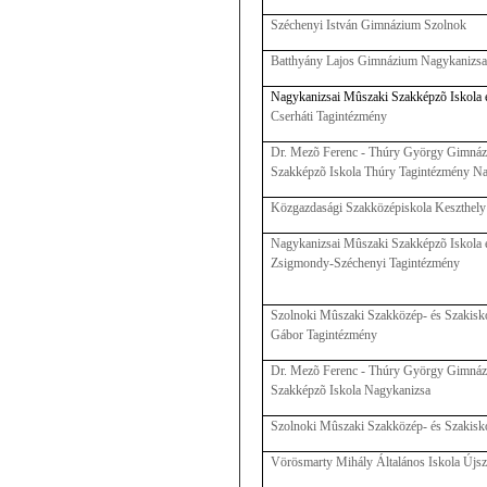
Széchenyi István Gimnázium Szolnok
Batthyány Lajos Gimnázium Nagykanizs
Nagykanizsai Mûszaki Szakképzõ Iskola 
Cserháti Tagintézmény
Dr. Mezõ Ferenc - Thúry György Gimnáz
Szakképzõ Iskola Thúry Tagintézmény N
Közgazdasági Szakközépiskola Keszthely
Nagykanizsai Mûszaki Szakképzõ Iskola 
Zsigmondy-Széchenyi Tagintézmény
Szolnoki Mûszaki Szakközép- és Szakisk
Gábor Tagintézmény
Dr. Mezõ Ferenc - Thúry György Gimnáz
Szakképzõ Iskola Nagykanizsa
Szolnoki Mûszaki Szakközép- és Szakisk
Vörösmarty Mihály Általános Iskola Újsz