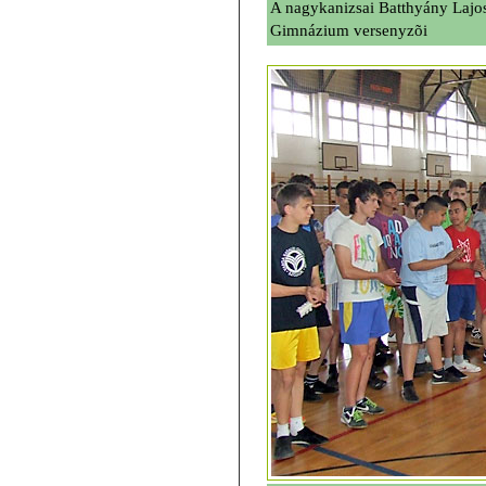
A nagykanizsai Batthyány Lajo
Gimnázium versenyzõi