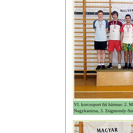
VI. korcsoport fiú hármas: 2.
Nagykanizsa, 3. Zsigmondy-Sz