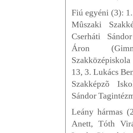
Fiú egyéni (3): 1
Mûszaki Szakk
Cserháti Sándo
Áron
(
Gim
Szakközépiskola 
13, 3. Lukács Be
Szakképzõ Isk
Sándor Tagintéz
Leány hármas (2)
Anett, Tóth Vir