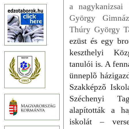
a nagykanizsai
György Gimnáz
Thúry György T
ezüst és egy bro
keszthelyi Köz
tanulói is. A fen
ünneplõ házigaz
Szakképzõ Isko
Széchenyi Ta
alapították a h
iskolát – ver