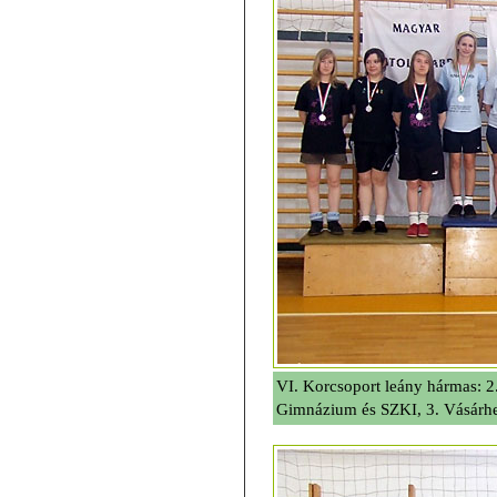
VI. Korcsoport leány hármas: 2
Gimnázium és SZKI, 3. Vásárh