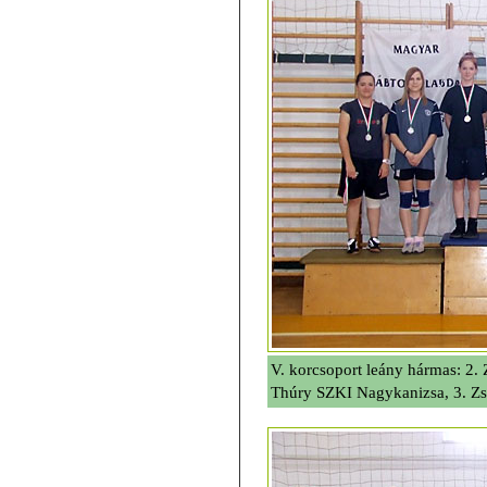
V. korcsoport leány hármas: 2
Thúry SZKI Nagykanizsa, 3. Z