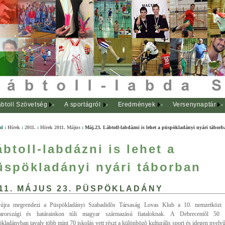
btoll Szövetség
A sportágról
Eredmények
Versenynaptár
al
:
Hírek
:
2011.
:
Hírek 2011. Május
:
Máj.23. Lábtoll-labdázni is lehet a püspökladányi nyári tábor
ábtoll-labdázni is lehet a
üspökladányi nyári táborban
11. MÁJUS 23. PÜSPÖKLADÁNY
újra megrendezi a Püspökladányi Szabadidõs Társaság Lovas Klub a 10. nemzetközi if
arországi és határainkon túli magyar származású fiataloknak. A Debrecentõl 50 k
kladányban tavaly több mint 70 iskolás vett részt a különbözõ kulturális sport és idegen nyelv