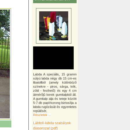
Labda A speciális, 15 gramm
súlyú labda négy db 15 cm-es
libatollból (amely különbözõ
színekre - piros, sárga, kék,
zöld - festhetõ) és egy 4 cm
átmérõjû kerek gumitalpból áll.
A gumitalp alja és teteje között
5-7 db papírkorong biztosítja a
labda rugózását és egyenletes
repülését.
Részletek ...
Lábtoll-labda szabályok
diasorozat (pdf)