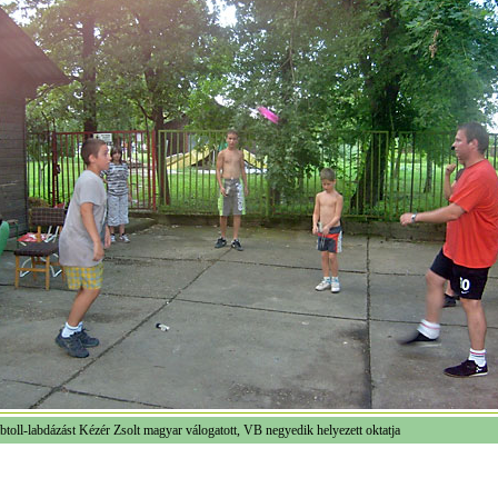
btoll-labdázást Kézér Zsolt magyar válogatott, VB negyedik helyezett oktatja