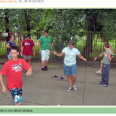
ovas.club.hu
, Tel.: 06 30 628 8619
dén is lesz lábtoll-labdázás