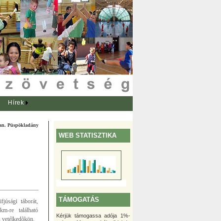
Hírek
ban. Püspökladány
WEB STATISZTIKA
TÁMOGATÁS
júsági táborát,
m-re található
Kérjük támogassa adója 1%-
û vetélkedõkön.