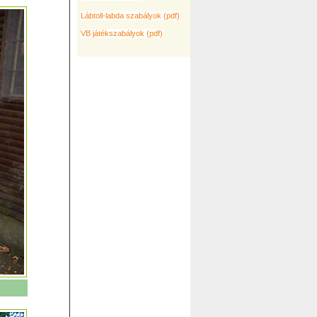
Lábtoll-labda szabályok (pdf)
VB játékszabályok (pdf)