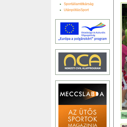
Sportállamtitkárság
UtánpótlásSport
Bag