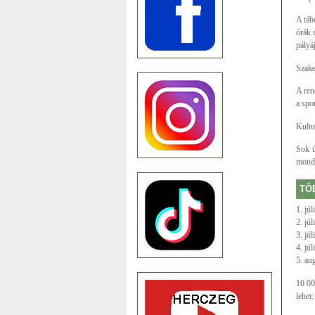
A táb
órák 
pályá
Szake
A ren
a spor
Kultu
Sok ú
mondt
TÖ
1. júl
2. júl
3. júl
4. júl
5. au
10 00
lehet