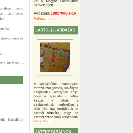
val a Magyar Lábtoll-labda
Szövetséget!
 Az idegen nyelvû
Adószám:
18827006-1-16
ak a tábor lovas
Felhasználás
don.
áncokat.
LÁBTOLL-LABDÁZÁS
 játékos vezet be
l.
 is ott leszek -
A labdajátékok csoportjába
tartozó mozgalmas, látványos
csapatjáték, amelynek célja,
hogy a speciális - tollból
készült - labda a
szabályoknak megfelelõen a
háló felett úgy kerüljön át az
ellenfél térfelére, hogy az
ellenfél azt ne tudja visszaadni.
vezõk. Érdeklõdni
Részletek ...
JÁTÉKSZABÁLYOK