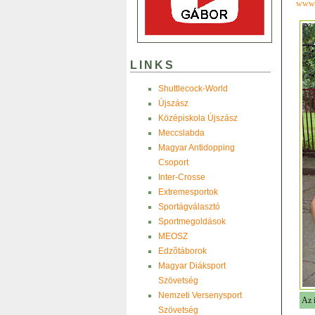
www.l
LINKS
Shuttlecock-World
Újszász
Középiskola Újszász
Meccslabda
Magyar Antidopping
Csoport
Inter-Crosse
Extremesportok
Sportágválasztó
Sportmegoldások
MEOSZ
Edzõtáborok
Magyar Diáksport
Szövetség
Nemzeti Versenysport
Az i
Szövetség