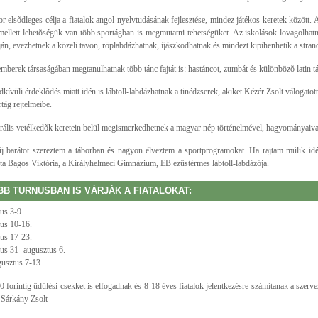
or elsõdleges célja a fiatalok angol nyelvtudásának fejlesztése, mindez játékos keretek között.
mellett lehetõségük van több sportágban is megmutatni tehetségüket. Az iskolások lovagolhatn
ján, evezhetnek a közeli tavon, röplabdázhatnak, íjászkodhatnak és mindezt kipihenhetik a stran
mberek társaságában megtanulhatnak több tánc fajtát is: hastáncot, zumbát és különbözõ latin t
dkívüli érdeklõdés miatt idén is lábtoll-labdázhatnak a tinédzserek, akiket Kézér Zsolt válogatott
tág rejtelmeibe.
rális vetélkedõk keretein belül megismerkedhetnek a magyar nép történelmével, hagyományaiva
j barátot szereztem a táborban és nagyon élveztem a sportprogramokat. Ha rajtam múlik idén
a Bagos Viktória, a Királyhelmeci Gimnázium, EB ezüstérmes lábtoll-labdázója.
BB TURNUSBAN IS VÁRJÁK A FIATALOKAT:
ius 3-9.
ius 10-16.
ius 17-23.
ius 31- augusztus 6.
gusztus 7-13.
0 forintig üdülési csekket is elfogadnak és 8-18 éves fiatalok jelentkezésre számítanak a szer
: Sárkány Zsolt