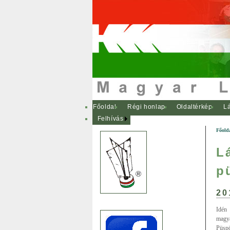
Főoldal
Régi honlap
Oldaltérkép
Lá
Felhívás
Főold
L
p
20
Idén 
magy
Püspö