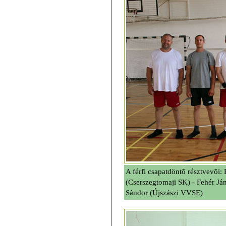
A férfi csapatdöntõ résztvevõi:
(Cserszegtomaji SK) - Fehér Ján
Sándor (Újszászi VVSE)