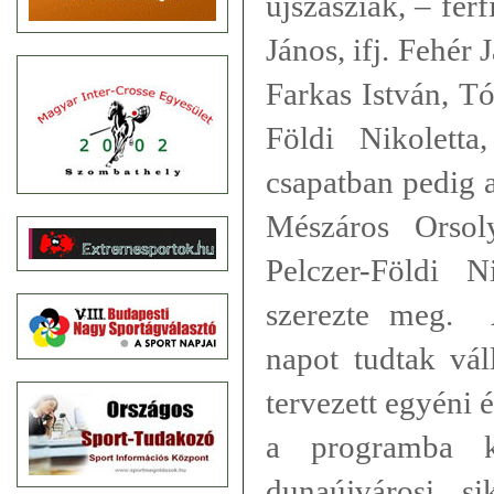
újszásziak, – fér
János, ifj. Fehér 
Farkas István, Tó
Földi Nikoletta
csapatban pedig a
Mészáros Orsol
Pelczer-Földi N
szerezte meg. 
napot tudtak vál
tervezett egyéni 
a programba k
dunaújvárosi si