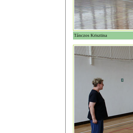
Tánczos Krisztina