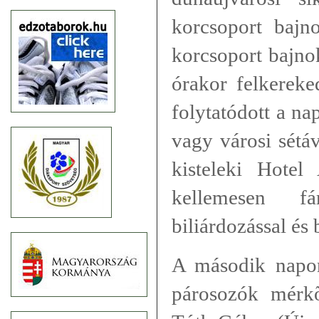
korcsoport bajn
korcsoport bajno
órakor felkereke
folytatódott a na
vagy városi sétáv
kisteleki Hotel
kellemesen f
biliárdozással és
A második napo
párosozók mérkõ