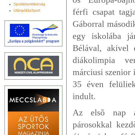
Sportállamtitkárság
férfi csapat tag
UtánpótlásSport
Gáborral második
egy iskolába já
Bélával, akivel
diákolimpia v
márciusi szenior 
35 éven felülie
indult.
Az elsõ nap 
párosokkal kezd