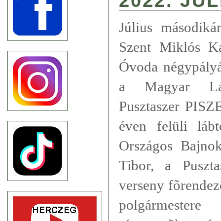
2022. JÚL
Július második
Szent Miklós Ka
Óvoda négypályá
a Magyar Láb
Pusztaszer PISZ
éven felüli láb
Országos Bajnok
Tibor, a Puszt
verseny fõrendez
polgármestere