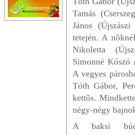
Tóth Gábor (Újs
Tamás (Csersze
János (Újszász
tetején. A nõkné
Nikoletta (Új
Simonné Kószó An
A vegyes párosb
Tóth Gábor, Perc
kettõs. Mindkett
négy-négy bajnok
A baksi búc