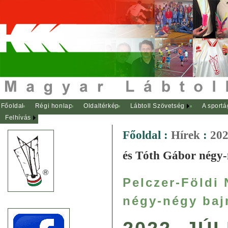
Főoldal
Régi honlap
Oldaltérkép
Lábtoll Szövetség
A sportá
Felhívás
Főoldal
:
Hírek
:
202
és Tóth Gábor négy-
Pelczer-Földi 
négy-négy baj