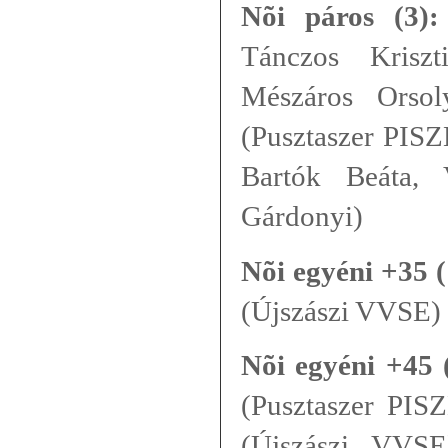
Nõi páros (3):
Tánczos Krisz
Mészáros Orso
(Pusztaszer PISZ
Bartók Beáta, 
Gárdonyi)
Nõi egyéni +35 (
(Újszászi VVSE)
Nõi egyéni +45 
(Pusztaszer PISZ
(Újszászi VVSE