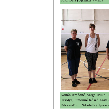
Földi Béla (Újszászi VVSE)
Kohán Árpádné, Varga Ildikó, 
Orsolya, Simonné Kószó Anita (
Pelczer-Földi Nikoletta (Újszá