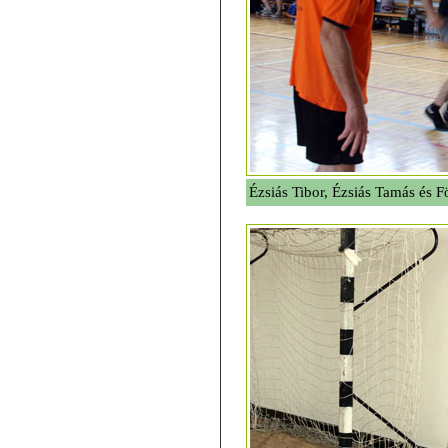
Ézsiás Tibor, Ézsiás Tamás és 