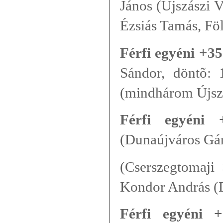
János (Újszászi 
Ézsiás Tamás, Fö
Férfi egyéni +35
Sándor, döntõ: 1
(mindhárom Újsz
Férfi egyéni 
(Dunaújváros Gár
(Cserszegtomaji 
Kondor András (
Férfi egyéni +