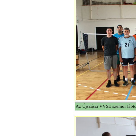
Az Újszászi VVSE szenior lábto