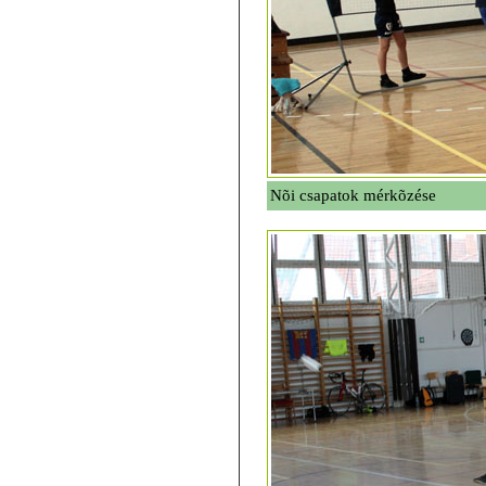
Nõi csapatok mérkõzése