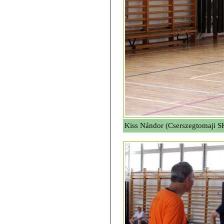
Kiss Nándor (Cserszegtomaji S