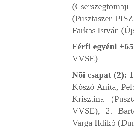
(Cserszegtom
(Pusztaszer PISZ
Farkas István (Ú
Férfi egyéni +65
VVSE)
Nõi csapat (2):
1
Kószó Anita, Pel
Krisztina (Pus
VVSE), 2. Bart
Varga Ildikó (Du