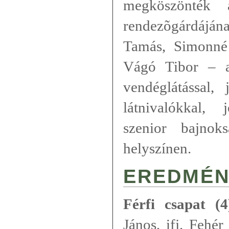
megköszönték
rendezõgárdájána
Tamás, Simonné
Vágó Tibor – a
vendéglátással, 
látnivalókkal,
szenior bajnok
helyszínen.
EREDMÉN
Férfi csapat (4
János, ifj. Fehé