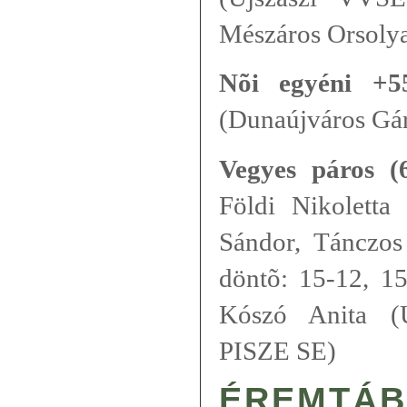
Mészáros Orsolya
Nõi egyéni +5
(Dunaújváros Gá
Vegyes páros (6
Földi Nikoletta
Sándor, Tánczos
döntõ: 15-12, 15
Kószó Anita (Ú
PISZE SE)
ÉREMTÁB