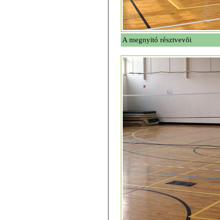
A megnyitó résztvevõi