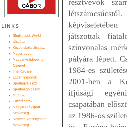
résztvevõk szá
létszámcsúc
képviseletében
LINKS
játszottak fiata
Shuttlecock-World
Újszász
színvonalas mér
Középiskola Újszász
Meccslabda
pályára lépett. 
Magyar Antidopping
Csoport
1984-es születés
Inter-Crosse
Extremesportok
2001-ben a Ke
Sportágválasztó
Sportmegoldások
ifjúsági egyé
MEOSZ
Edzõtáborok
csapatában elõsz
Magyar Diáksport
az 1986-os szület
Szövetség
Nemzeti Versenysport
ös Európa-bajn
Szövetség