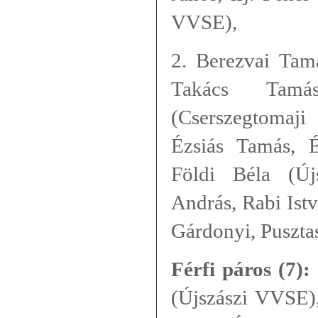
VVSE),
2. Berezvai Tam
Takács Tamá
(Cserszegtomaji
Ézsiás Tamás, É
Földi Béla (Ú
András, Rabi Ist
Gárdonyi, Puszta
Férfi páros (7):
(Újszászi VVSE),