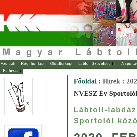
Főoldal
Régi honlap
Oldaltérkép
Lábtoll Szövetség
A sportá
Felhívás
Főoldal
:
Hírek
:
202
NVESZ Év Sportolói
Lábtoll-labdá
Sportolói közö