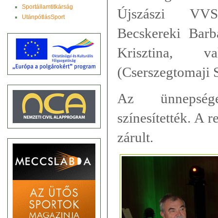
Sportállamtitkárság
Újszászi VV
UtánpótlásSport
Becskereki Barb
Krisztina, 
(Cserszegtomaji S
Az ünnepség
színesítették. A 
zárult.