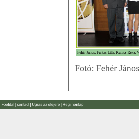
Fehér János, Farkas Lilla, Kunics Réka, V
Fotó: Fehér Jáno
Főoldal
|
contact
|
Ugrás az elejére
|
Régi honlap
|