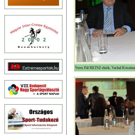
Veres Pál MLTSZ elnök, Vachal Krisztina 