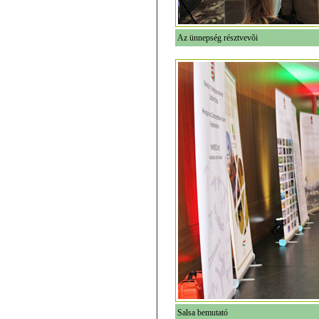
Az ünnepség résztvevõi
Salsa bemutató