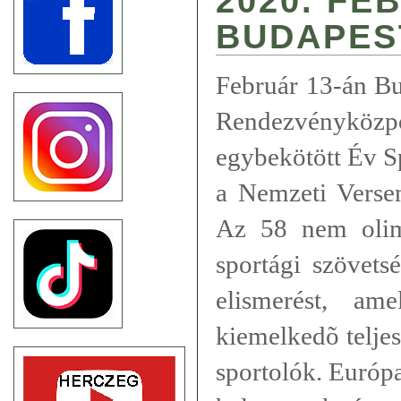
2020. FE
BUDAPES
Február 13-án Bu
Rendezvényközpon
egybekötött Év S
a Nemzeti Verse
Az 58 nem olim
sportági szövets
elismerést, am
kiemelkedõ telje
sportolók. Európa