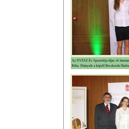
Az NVESZ Év Sportolója díjas vb harmadik
Réka. Hiányzik a képrõl Becskereki Barb