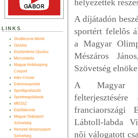
helyezettek része
A díjátadón besz
LINKS
sportért felelõs 
Shuttlecock-World
a Magyar Olimpi
Újszász
Középiskola Újszász
Mészáros János
Meccslabda
Magyar Antidopping
Szövetség elnöke
Csoport
Inter-Crosse
A Magyar Lá
Extremesportok
Sportágválasztó
felterjesztésé
Sportmegoldások
MEOSZ
franciaországi
Edzõtáborok
Magyar Diáksport
Lábtoll-labda V
Szövetség
Nemzeti Versenysport
nõi válogatott cs
Szövetség