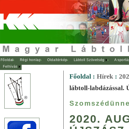
Főoldal
Régi honlap
Oldaltérkép
Lábtoll Szövetség
A sportá
Felhívás
Főoldal
:
Hírek
:
202
lábtoll-labdázással. 
Szomszédünnep
2020. AU