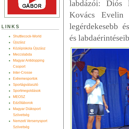
labdázói: Diós 
Kovács Evelin t
legérdekesebb és
LINKS
és labdaérintései
Shuttlecock-World
Újszász
Középiskola Újszász
Meccslabda
Magyar Antidopping
Csoport
Inter-Crosse
Extremesportok
Sportágválasztó
Sportmegoldások
MEOSZ
Edzõtáborok
Magyar Diáksport
Szövetség
Nemzeti Versenysport
Szövetség