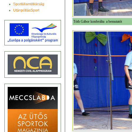
Sportállamtitkárság
UtánpótlásSport
Tóth Gábor konferálta a bemutatót