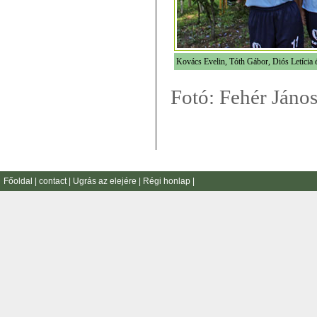
Kovács Evelin, Tóth Gábor, Diós Letícia 
Fotó: Fehér Jáno
Főoldal
|
contact
|
Ugrás az elejére
|
Régi honlap
|