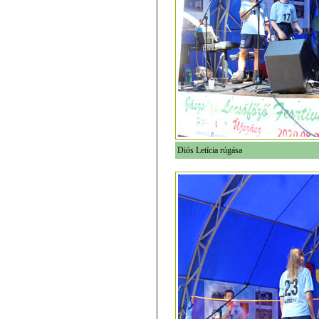
Diós Letícia rúgása