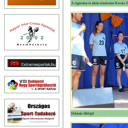
A rúgásokat és labda érintéseket Kovács E
Dekázás lábfejjel