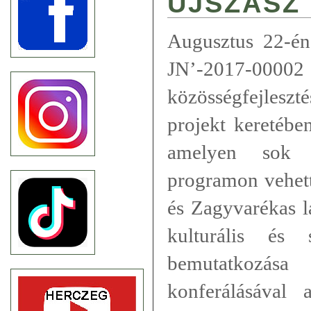
ÚJSZÁSZ
Augusztus 22-én
JN’-2017-0000
közösségfejleszt
projekt keretébe
amelyen sok é
programon vehett
és Zagyvarékas l
kulturális és s
bemutatkozá
konferálásával