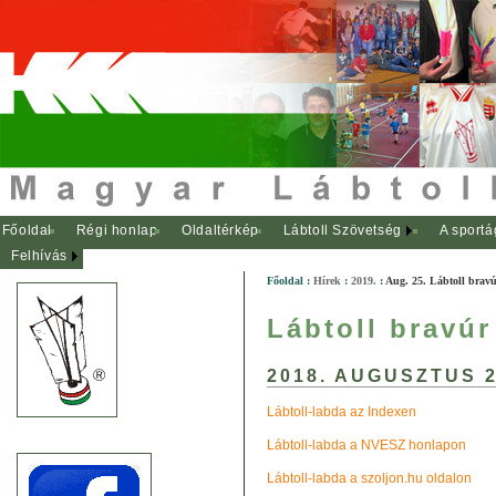
Főoldal
Régi honlap
Oldaltérkép
Lábtoll Szövetség
A sportá
Felhívás
Főoldal
:
Hírek
:
2019.
:
Aug. 25. Lábtoll bravú
Lábtoll bravúr
2018. AUGUSZTUS 
Lábtoll-labda az Indexen
Lábtoll-labda a NVESZ honlapon
Lábtoll-labda a szoljon.hu oldalon