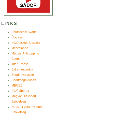
LINKS
Shuttlecock-World
Újszász
Középiskola Újszász
Meccslabda
Magyar Antidopping
Csoport
Inter-Crosse
Extremesportok
Sportágválasztó
Sportmegoldások
MEOSZ
Edzõtáborok
Magyar Diáksport
Szövetség
Nemzeti Versenysport
Szövetség