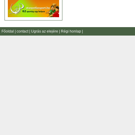
Főoldal
|
contact
|
Ugrás az elejére
|
Régi honlap
|