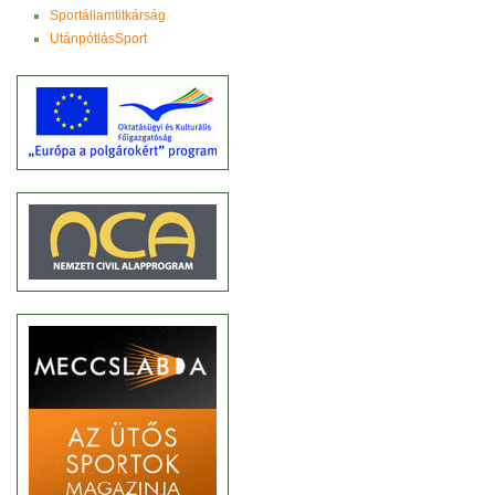
Sportállamtitkárság
UtánpótlásSport