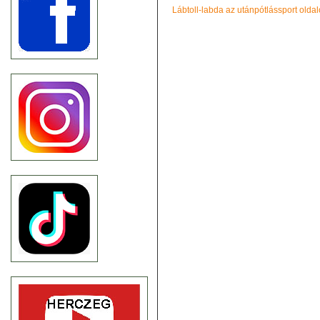
Lábtoll-labda az utánpótlássport olda