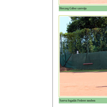
Herczeg Gábor szervája
Szerva fogadás Federer mezben