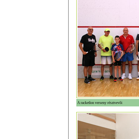
A racketlon verseny résztvevõi