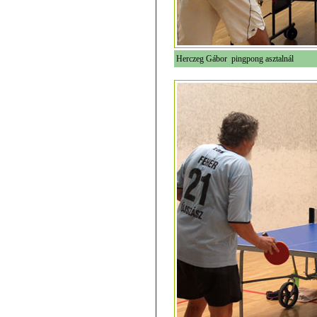
Herczeg Gábor pingpong asztalnál