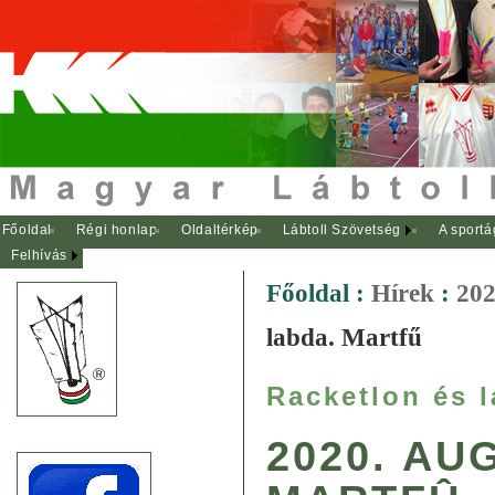
Főoldal
Régi honlap
Oldaltérkép
Lábtoll Szövetség
A sportá
Felhívás
Főoldal
:
Hírek
:
202
labda. Martfű
Racketlon és l
2020. AU