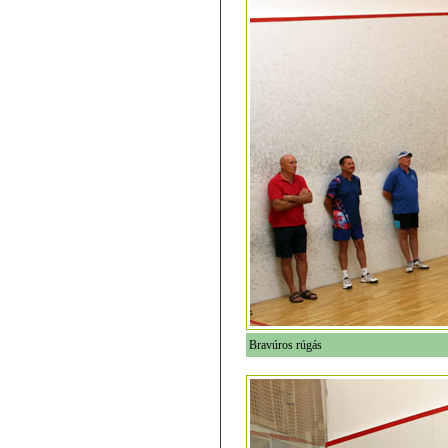
Bravúros rúgás