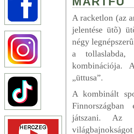
MARTFÛ
A racketlon (az 
jelentése ütõ) ü
négy legnépszerûb
a tollaslabda
kombinációja. 
„üttusa”.
A kombinált sp
Finnországban 
játszani. Az 
világbajnoks