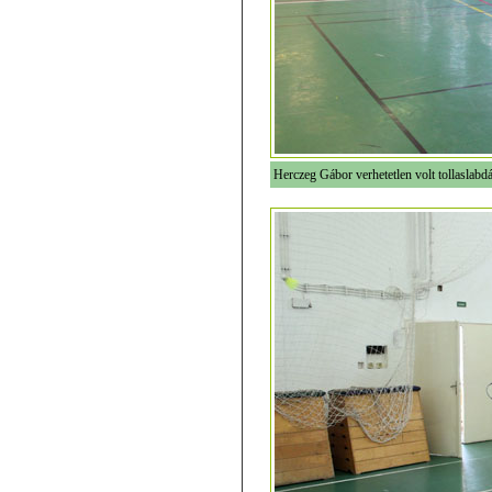
Herczeg Gábor verhetetlen volt tollaslabd