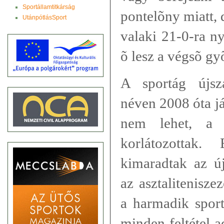
Sportállamtitkárság
pontelõny miatt, 
UtánpótlásSport
valaki 21-0-ra n
õ lesz a végsõ gy
A sportág újsz
néven 2008 óta já
nem lehet, a t
korlátozottak
kimaradtak az új
az asztalitenisze
a harmadik sport
minden feltétel 