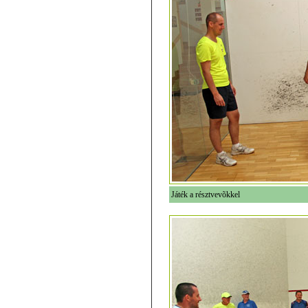
Játék a résztvevõkkel