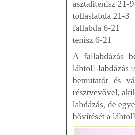
asztalitenisz 21-9
tollaslabda 21-3
fallabda 6-21
tenisz 6-21
A fallabdázás b
lábtoll-labdázás 
bemutatót és vá
résztvevõvel, aki
labdázás, de egye
bõvítését a lábtol