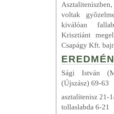
Asztaliteniszben
voltak gyõzelm
kiválóan falla
Krisztiánt mege
Csapágy Kft. bajn
EREDMÉN
Sági István (
(Újszász) 69-63
asztalitenisz 21-
tollaslabda 6-21