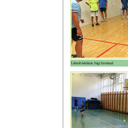
Lábtoll-labdázás Sági Istvánnal