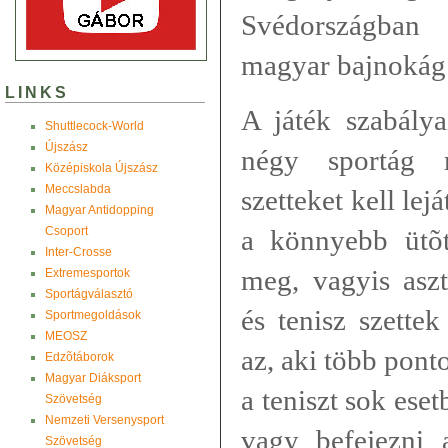
Svédországban
magyar bajnokág i
LINKS
A játék szabálya
Shuttlecock-World
Újszász
négy sportág 
Középiskola Újszász
Meccslabda
szetteket kell lej
Magyar Antidopping
Csoport
a könnyebb ütõt
Inter-Crosse
meg, vagyis aszta
Extremesportok
Sportágválasztó
és tenisz szette
Sportmegoldások
MEOSZ
az, aki több pont
Edzõtáborok
Magyar Diáksport
a teniszt sok ese
Szövetség
Nemzeti Versenysport
vagy befejezni 
Szövetség