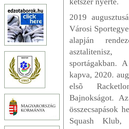
kétszer nyerte.
2019 augusztusá
Városi Sportegyes
alapján rende
asztalitenisz
sportágakban. A
kapva, 2020. aug
elsõ Racketl
Bajnokságot. Az 
összecsapások he
Squash Klub, 