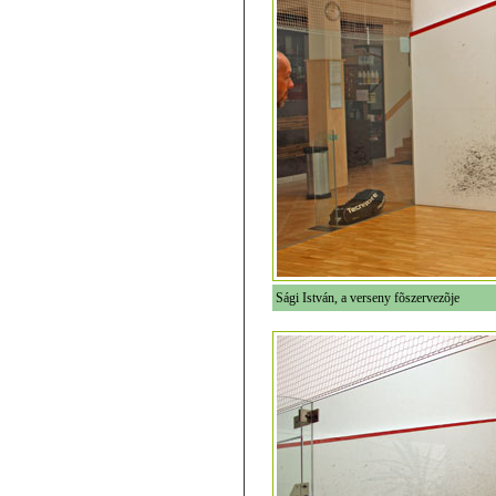
Sági István, a verseny fõszervezõje