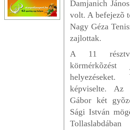
Damjanich János
volt. A befejezõ 
Nagy Géza Tenis
zajlottak.
A 11 résztv
körmérkõzést
helyezéseket.
képviselte. Az
Gábor két gyõz
Sági István mögö
Tollaslabdába