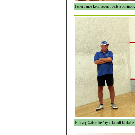
Fehér János könnyedén nyerte a pingpon
Herczeg Gábor látványos lábtoll-labda bemu