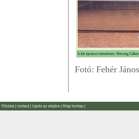
A két újszászi ezüstérmes: Herczeg Gábor
Fotó: Fehér Jáno
Főoldal
|
contact
|
Ugrás az elejére
|
Régi honlap
|