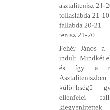
asztalitenisz 21-
tollaslabda 21-10
fallabda 20-21
tenisz 21-20
Fehér János a 
indult. Mindkét el
és így a má
Asztaliteniszb
különbségû gy
ellenfelei fa
kiegyenlítettek.