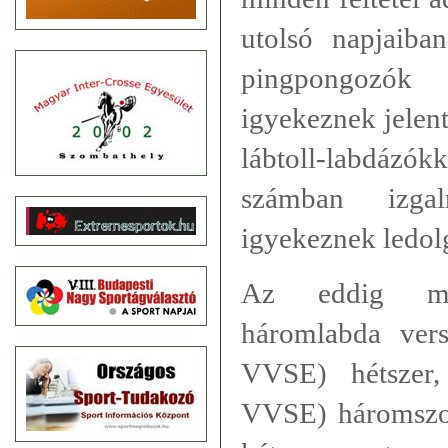
utolsó napjaiba
pingpongozók 
igyekeznek jelent
lábtoll-labdázók
számban izgal
igyekeznek ledol
Az eddig meg
háromlabda ver
VVSE) hétszer,
VVSE) háromszor