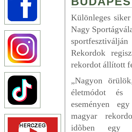
BUDAPES
Különleges siker
Nagy Sportágvála
sportfesztiváljá
Rekordok regiszt
rekordot állított 
„Nagyon örülök
életmódot és a
eseményen egy 
magyar rekordo
idõben egy h