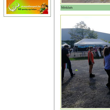
Mérkõzés