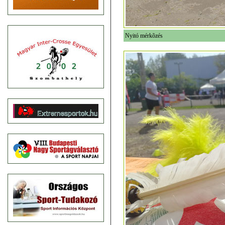
Nyitó mérkõzés