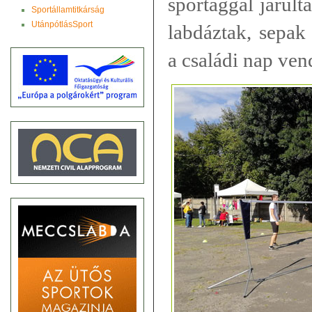
sportággal járult
Sportállamtitkárság
UtánpótlásSport
labdáztak, sepak 
a családi nap ven