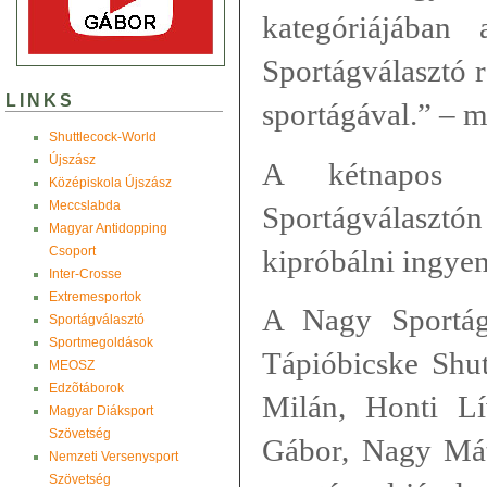
kategóriájában
Sportágválasztó r
LINKS
sportágával.” – m
Shuttlecock-World
Újszász
A kétnapos 
Középiskola Újszász
Meccslabda
Sportágválaszt
Magyar Antidopping
Csoport
kipróbálni ingye
Inter-Crosse
Extremesportok
A Nagy Sportág
Sportágválasztó
Sportmegoldások
Tápióbicske Shut
MEOSZ
Edzõtáborok
Milán, Honti Lí
Magyar Diáksport
Szövetség
Gábor, Nagy Mát
Nemzeti Versenysport
Szövetség