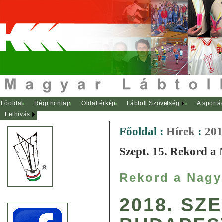
Főoldal
Régi honlap
Oldaltérkép
Lábtoll Szövetség
A sportá
Felhívás
Főoldal
:
Hírek
:
201
Szept. 15. Rekord a
Rekord a Nagy
2018. SZ