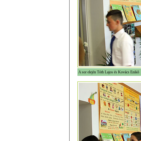
A sor elején Tóth Lajos és Kovács Enikõ