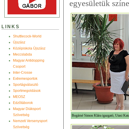
egyesületük színe
LINKS
Shuttlecock-World
Újszász
Középiskola Újszász
Meccslabda
Magyar Antidopping
Csoport
Inter-Crosse
Extremesportok
Sportágválasztó
Sportmegoldások
MEOSZ
Edzõtáborok
Magyar Diáksport
Szövetség
Bogárné Simon Klára igazgató, Utasi Kata
Nemzeti Versenysport
Szövetség