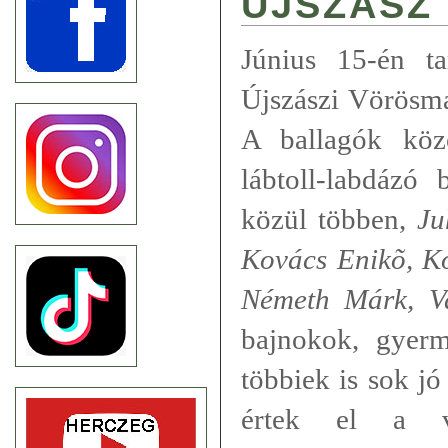
ÚJSZÁSZ
Június 15-én tar
Újszászi Vörösma
A ballagók köz
lábtoll-labdázó 
közül többen,
Ju
Kovács Enikõ, K
Németh Márk, Va
bajnokok, gyer
többiek is sok jó
értek el a ve