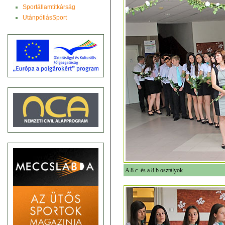
Sportállamtitkárság
UtánpótlásSport
A 8.c és a 8.b osztályok