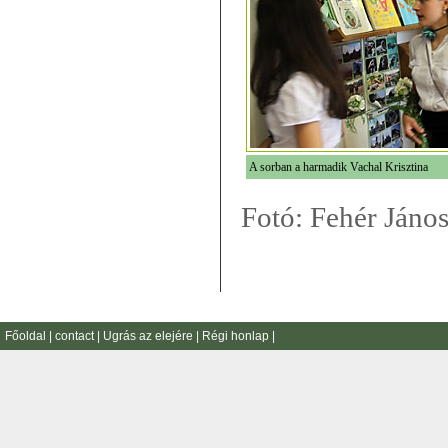
A sorban a harmadik Vachal Krisztina
Fotó: Fehér Jáno
Főoldal
|
contact
|
Ugrás az elejére
|
Régi honlap
|