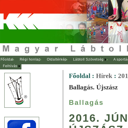
Főoldal
Régi honlap
Oldaltérkép
Lábtoll Szövetség
A sportá
Felhívás
Főoldal
:
Hírek
:
201
Ballagás. Újszász
Ballagás
2016. JÚN