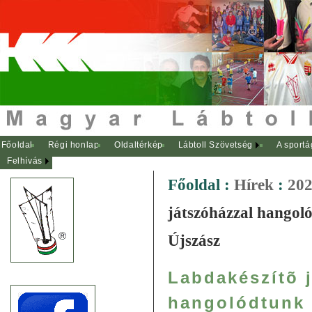
Főoldal
Régi honlap
Oldaltérkép
Lábtoll Szövetség
A sportá
Felhívás
Főoldal
:
Hírek
:
202
játszóházzal hangol
Újszász
Labdakészítõ 
hangolódtunk 