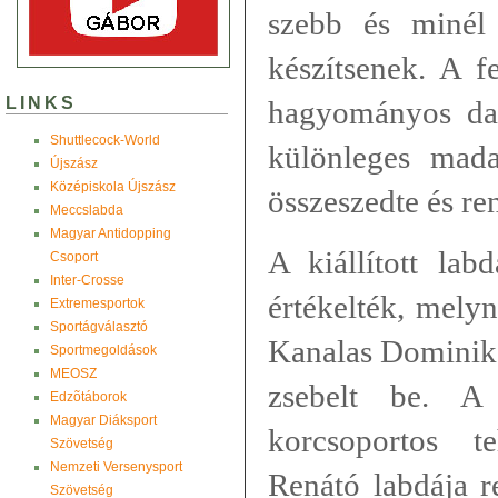
szebb és minél 
készítsenek. A f
LINKS
hagyományos dar
Shuttlecock-World
különleges madar
Újszász
Középiskola Újszász
összeszedte és re
Meccslabda
Magyar Antidopping
A kiállított lab
Csoport
Inter-Crosse
értékelték, mely
Extremesportok
Sportágválasztó
Kanalas Dominik 
Sportmegoldások
MEOSZ
zsebelt be. A
Edzõtáborok
Magyar Diáksport
korcsoportos t
Szövetség
Nemzeti Versenysport
Renátó labdája r
Szövetség