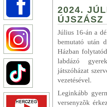
2024. JÚL
ÚJSZÁSZ
Július 16-án a dé
bemutató után d
Házban folytatód
labdázó gyere
játszóházat szer
vezetésével.
Leginkább gyerm
versenyzõk érke