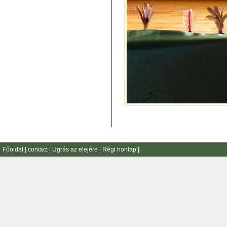
Főoldal
|
contact
|
Ugrás az elejére
|
Régi honlap
|