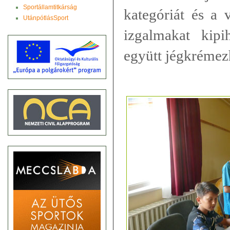
Sportállamtitkárság
kategóriát és a 
UtánpótlásSport
izgalmakat kip
együtt jégkrémezh