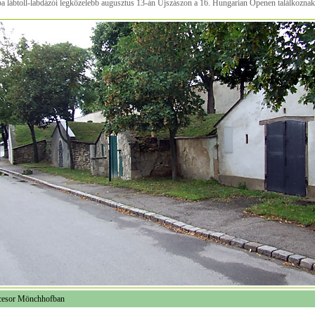
a lábtoll-labdázói legközelebb augusztus 13-án Újszászon a 16. Hungarian Openen találkoznak
cesor Mönchhofban