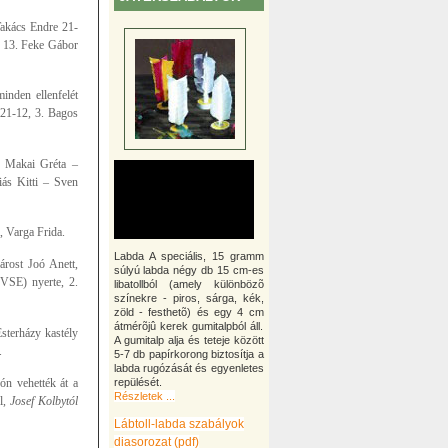
Takács Endre 21-
, 13. Feke Gábor
inden ellenfelét
 21-12, 3. Bagos
, Makai Gréta –
ás Kitti – Sven
, Varga Frida.
Labda A speciális, 15 gramm
rost Joó Anett,
súlyú labda négy db 15 cm-es
VSE) nyerte, 2.
libatollból (amely különbözõ
színekre - piros, sárga, kék,
zöld - festhetõ) és egy 4 cm
átmérõjû kerek gumitalpból áll.
sterházy kastély
A gumitalp alja és teteje között
.
5-7 db papírkorong biztosítja a
labda rugózását és egyenletes
ón vehették át a
repülését.
Részletek ...
l,
Josef Kolbytól
Lábtoll-labda szabályok
diasorozat (pdf)