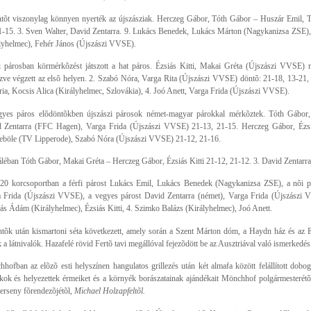
tõt viszonylag könnyen nyerték az újszásziak. Herczeg Gábor, Tóth Gábor – Huszár Emil, 
1-15. 3. Sven Walter, David Zentarra. 9. Lukács Benedek, Lukács Márton (Nagykanizsa ZSE)
lyhelmec), Fehér János (Újszászi VVSE).
 párosban körmérkõzést játszott a hat páros. Ézsiás Kitti, Makai Gréta (Újszászi VVSE) m
zve végzett az elsõ helyen. 2. Szabó Nóra, Varga Rita (Újszászi VVSE) döntõ: 21-18, 13-21,
ria, Kocsis Alica (Királyhelmec, Szlovákia), 4. Joó Anett, Varga Frida (Újszászi VVSE).
yes páros elõdöntõkben újszászi párosok német-magyar párokkal mérkõztek. Tóth Gábor
 Zentarra (FFC Hagen), Varga Frida (Újszászi VVSE) 21-13, 21-15. Herczeg Gábor, Ézsi
böle (TV Lipperode), Szabó Nóra (Újszászi VVSE) 21-12, 21-16.
áléban Tóth Gábor, Makai Gréta – Herczeg Gábor, Ézsiás Kitti 21-12, 21-12. 3. David Zentarra
0 korcsoportban a férfi párost Lukács Emil, Lukács Benedek (Nagykanizsa ZSE), a nõi pá
 Frida (Újszászi VVSE), a vegyes párost David Zentarra (német), Varga Frida (Újszászi V
s Ádám (Királyhelmec), Ézsiás Kitti, 4. Szimko Balázs (Királyhelmec), Joó Anett.
tõk után kismartoni séta következett, amely során a Szent Márton dóm, a Haydn ház és az E
k a látnivalók. Hazafelé rövid Fertõ tavi megállóval fejezõdött be az Ausztriával való ismerkedés
hofban az elõzõ esti helyszínen hangulatos grillezés után két almafa között felállított dobog
kok és helyezettek érmeiket és a környék borászatainak ajándékait Mönchhof polgármesterétõ
verseny fõrendezõjétõl,
Michael Holzapfeltõl.