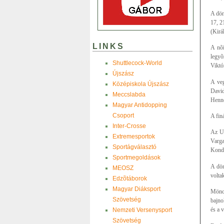
A dön
17, 2
(Kirá
LINKS
A nõi
legyõ
Shuttlecock-World
Viktó
Újszász
A veg
Középiskola Újszász
David
Meccslabda
Henne
Magyar Antidopping
Csoport
A fin
Inter-Crosse
Az U2
Extremesportok
Varga
Sportágválasztó
Kondá
Sportmegoldások
A dön
MEOSZ
volta
Edzõtáborok
Magyar Diáksport
Mönch
Szövetség
bajno
és a 
Nemzeti Versenysport
Szövetség