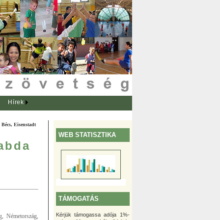
Hírek
 Bécs, Eisenstadt
WEB STATISZTIKA
labda
TÁMOGATÁS
Kérjük támogassa adója 1%-
g, Németország,