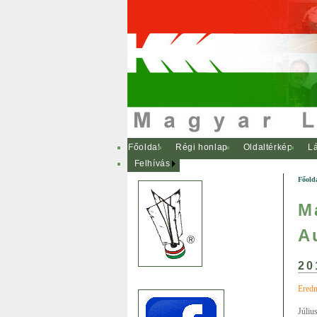
Főoldal
Régi honlap
Oldaltérkép
Lá
Felhívás
Főold
M
A
20
Eredm
Júliu