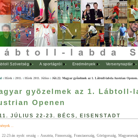
btoll Szövetség
A sportágról
Eredmények
Versenynaptár
al
:
Hírek
:
2011.
:
Hírek 2011. Július
:
Júl.22. Magyar győzelmek az 1. Lábtoll-labda Austrian Openen.
agyar gyõzelmek az 1. Lábtoll-
ustrian Openen
11. JÚLIUS 22-23. BÉCS, EISENSTADT
ények ...
s 22-23-án nyolc ország – Ausztria, Finnország, Franciaország, Görögország, Magyarorszá