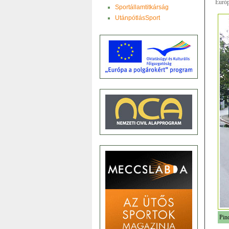
Európ
Sportállamtitkárság
UtánpótlásSport
Pin