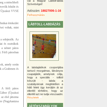
val a Magyar Lábtoll-labda
 meg a mönchhofi
Szövetséget!
vevõk felnõtt és
Adószám:
18827006-1-16
z Újszászi VVSE
Felhasználás
nikai értekezlet
LÁBTOLL-LABDÁZÁS
sei voltak, mint
a selejtezõk. Az
ai és osztrákok
ol a német páros
t. Férfi párosban
osok, amely során
A labdajátékok csoportjába
ak a Grabenen és
tartozó mozgalmas, látványos
csapatjáték, amelynek célja,
hogy a speciális - tollból
készült - labda a
szabályoknak megfelelõen a
háló felett úgy kerüljön át az
 A férfi páros
ellenfél térfelére, hogy az
 Gábor (Újszászi
ellenfél azt ne tudja visszaadni.
az elsõ játszma
Részletek ...
dre (Nagykanizsa
JÁTÉKSZABÁLYOK