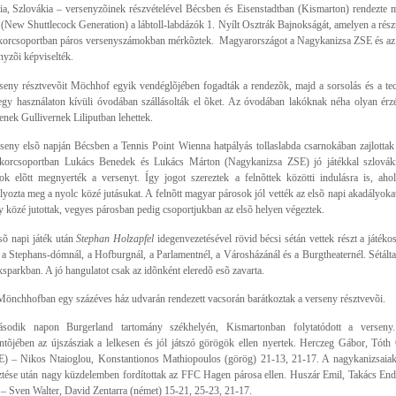
ia, Szlovákia – versenyzõinek részvételével Bécsben és Eisenstadtban (Kismarton) rendezte
New Shuttlecock Generation) a lábtoll-labdázók 1. Nyílt Osztrák Bajnokságát, amelyen a részt
orcsoportban páros versenyszámokban mérkõztek. Magyarországot a Nagykanizsa ZSE és a
nyzõi képviselték.
seny résztvevõit Möchhof egyik vendéglõjében fogadták a rendezõk, majd a sorsolás és a tech
egy használaton kívüli óvodában szállásolták el õket. Az óvodában lakóknak néha olyan érzé
enek Gullivernek Liliputban lehettek.
seny elsõ napján Bécsben a Tennis Point Wienna hatpályás tollaslabda csarnokában zajlottak 
orcsoportban Lukács Benedek és Lukács Márton (Nagykanizsa ZSE) jó játékkal szlováki
ok elõtt megnyerték a versenyt. Így jogot szereztek a felnõttek közötti indulásra is, ah
lyozta meg a nyolc közé jutásukat. A felnõtt magyar párosok jól vették az elsõ napi akadályoka
y közé jutottak, vegyes párosban pedig csoportjukban az elsõ helyen végeztek.
sõ napi játék után
Stephan Holzapfel
idegenvezetésével rövid bécsi sétán vettek részt a játék
k a Stephans-dómnál, a Hofburgnál, a Parlamentnél, a Városházánál és a Burgtheaternél. Sétált
ksparkban. A jó hangulatot csak az idõnként eleredõ esõ zavarta.
Mönchhofban egy százéves ház udvarán rendezett vacsorán barátkoztak a verseny résztvevõi.
sodik napon Burgerland tartomány székhelyén, Kismartonban folytatódott a verseny.
ntõjében az újszásziak a lelkesen és jól játszó görögök ellen nyertek. Herczeg Gábor, Tóth
 – Nikos Ntaioglou, Konstantionos Mathiopoulos (görög) 21-13, 21-17. A nagykanizsaiak 
ztése után nagy küzdelemben fordítottak az FFC Hagen párosa ellen. Huszár Emil, Takács En
– Sven Walter, David Zentarra (német) 15-21, 25-23, 21-17.