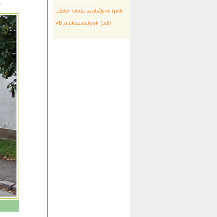
.
Lábtoll-labda szabályok (pdf)
VB játékszabályok (pdf)