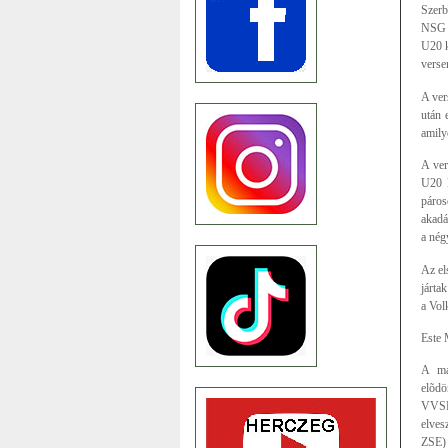
Szerb
NSG (
U20 k
verse
A ver
után 
amily
A ver
U20 k
páros
akadá
a nég
Az el
járta
a Vol
Este 
A má
elõdö
VVSE)
elves
ZSE) 