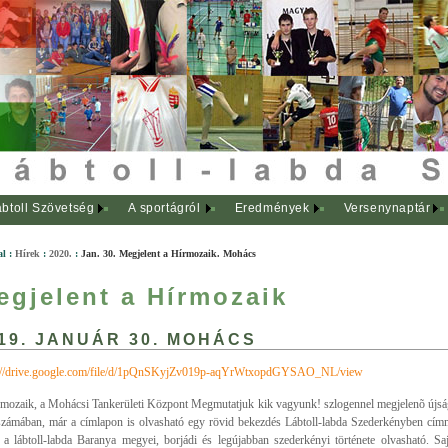
btoll Szövetség
A sportágról
Eredmények
Versenynaptár
al
:
Hírek
:
2020.
:
Jan. 30. Megjelent a Hírmozaik. Mohács
egjelent a Hírmozaik
19. JANUÁR 30. MOHÁCS
s://drive.google.com/file/d/1pQnSKyjZv019p-aqYrWtxopdGYSAO_NL/view
mozaik, a Mohácsi Tankerületi Központ Megmutatjuk kik vagyunk! szlogennel megjelenõ újsá
számában, már a címlapon is olvasható egy rövid bekezdés Lábtoll-labda Szederkényben címm
 a lábtoll-labda Baranya megyei, borjádi és legújabban szederkényi története olvasható. Sa