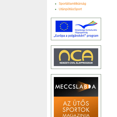
Sportállamtitkárság
UtánpótlásSport