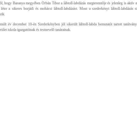
õl, hogy Baranya megyében Orbán Tibor a lábtoll-labdázás megteremtõje és jelenleg is aktív n
 létre a sikeres borjádi és mohácsi lábtoll-labdázást. Most a szederkényi lábtoll-labdázás si
zik.
múlt év december 10-én Szederkényben jól sikerült lábtoll-labda bemutatót tartott tanítván
rület iskola igazgatóinak és testnevelõ tanárainak.