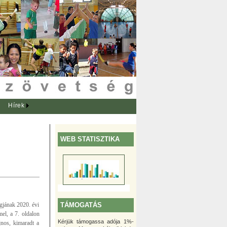
Hírek
WEB STATISZTIKA
TÁMOGATÁS
gjának 2020. évi
el, a 7. oldalon
Kérjük támogassa adója 1%-
jnos, kimaradt a