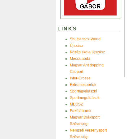
LINKS
Shuttlecock-World
Újszász
Középiskola Újszász
Meccslabda
Magyar Antidopping
Csoport
Inter-Crosse
Extremesportok
Sportágválasztó
Sportmegoldások
MEOSZ
Edzõtáborok
Magyar Diáksport
Szövetség
Nemzeti Versenysport
Szövetség