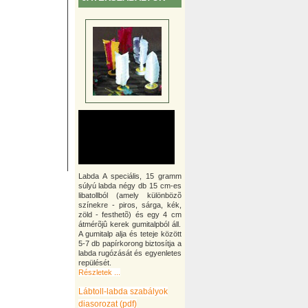
Labda A speciális, 15 gramm
súlyú labda négy db 15 cm-es
libatollból (amely különbözõ
színekre - piros, sárga, kék,
zöld - festhetõ) és egy 4 cm
átmérõjû kerek gumitalpból áll.
A gumitalp alja és teteje között
5-7 db papírkorong biztosítja a
labda rugózását és egyenletes
repülését.
Részletek ...
Lábtoll-labda szabályok
diasorozat (pdf)