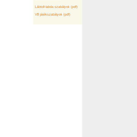
Lábtoll-labda szabályok (pdf)
VB játékszabályok (pdf)