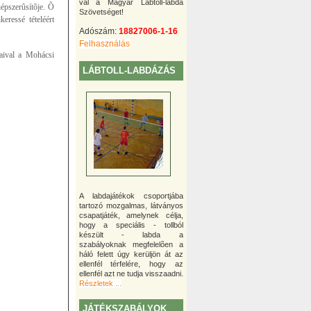
val a Magyar Lábtoll-labda
épszerûsítõje. Õ
Szövetséget!
keressé tételéért
Adószám:
18827006-1-16
Felhasználás
yaival a Mohácsi
LÁBTOLL-LABDÁZÁS
A labdajátékok csoportjába
tartozó mozgalmas, látványos
csapatjáték, amelynek célja,
hogy a speciális - tollból
készült - labda a
szabályoknak megfelelõen a
háló felett úgy kerüljön át az
ellenfél térfelére, hogy az
ellenfél azt ne tudja visszaadni.
Részletek ...
JÁTÉKSZABÁLYOK