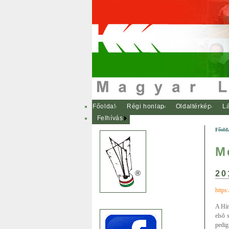
Főoldal
Régi honlap
Oldaltérkép
Lá
Felhívás
Főold
M
20
http
A Hír
elsõ 
pedig