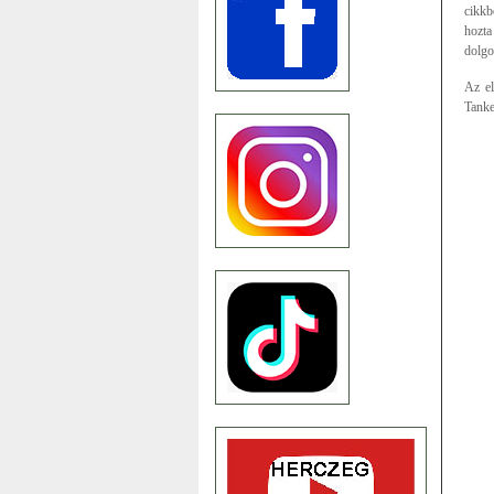
cikkb
hozta
dolgo
Az el
Tanke