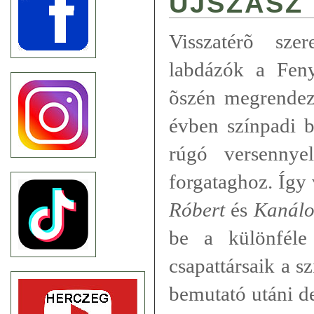
ÚJSZÁSZ
Visszatérõ szer
labdázók a Fen
õszén megrende
évben színpadi b
rúgó versennye
forgataghoz. Így
Róbert
és
Kanálo
be a különféle 
csapattársaik a s
bemutató utáni d