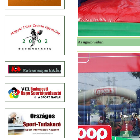
Az ugráló várban