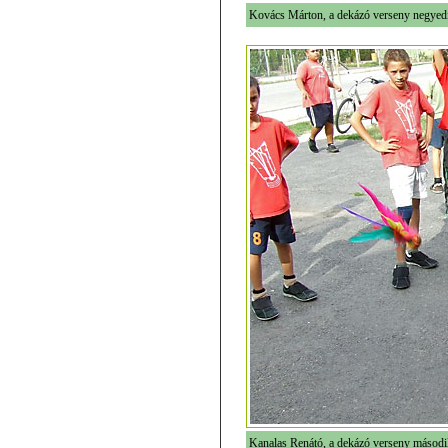
Kovács Márton, a dekázó verseny negyedi
Kanalas Renátó, a dekázó verseny második