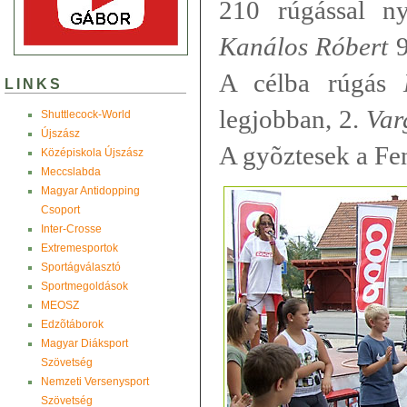
210 rúgással n
Kanálos Róbert
9
A célba rúgás
LINKS
legjobban, 2.
Var
Shuttlecock-World
Újszász
A gyõztesek a Fe
Középiskola Újszász
Meccslabda
Magyar Antidopping
Csoport
Inter-Crosse
Extremesportok
Sportágválasztó
Sportmegoldások
MEOSZ
Edzõtáborok
Magyar Diáksport
Szövetség
Nemzeti Versenysport
Szövetség