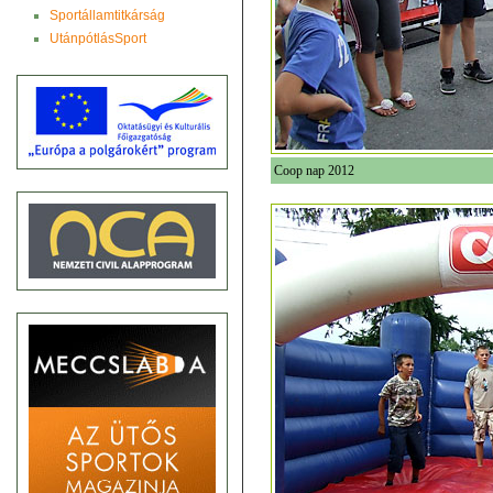
Sportállamtitkárság
UtánpótlásSport
Coop nap 2012