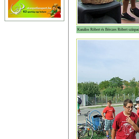
Kanálos Róbert és Bérczes Róbert színpad