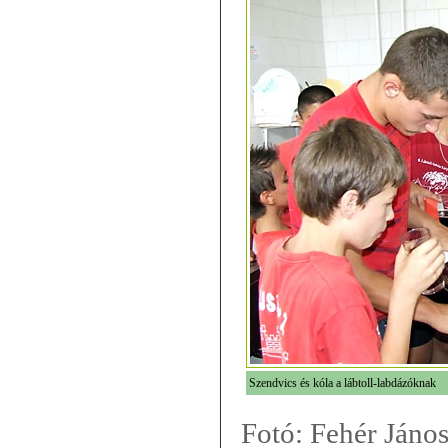
Szendvics és kóla a lábtoll-labdázóknak
Fotó: Fehér Jáno