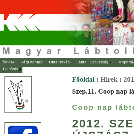
Főoldal
Régi honlap
Oldaltérkép
Lábtoll Szövetség
A sportá
Felhívás
Főoldal
:
Hírek
:
201
Szep.11. Coop nap lá
Coop nap lábt
2012. SZ