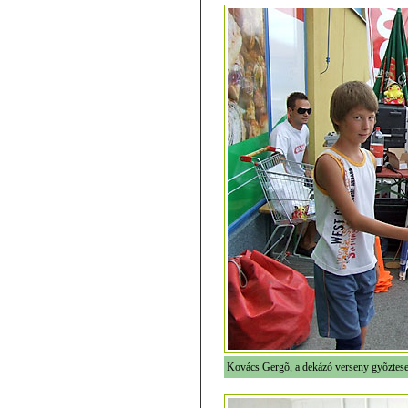
Kovács Gergõ, a dekázó verseny gyõztese