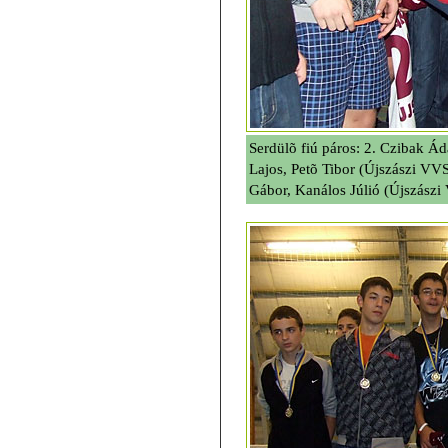
Serdülõ fiú páros: 2. Czibak Á
Lajos, Petõ Tibor (Újszászi VV
Gábor, Kanálos Júlió (Újszász