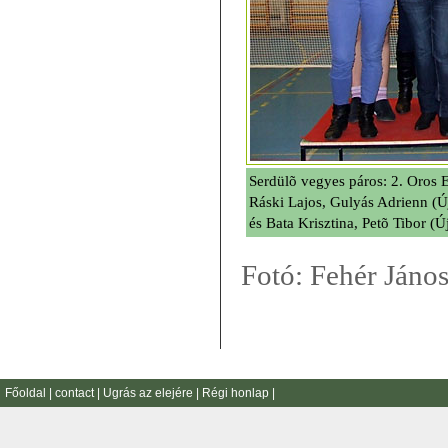
Serdülõ vegyes páros: 2. Oros E
Ráski Lajos, Gulyás Adrienn (
és Bata Krisztina, Petõ Tibor (
Fotó: Fehér Jáno
Főoldal
|
contact
|
Ugrás az elejére
|
Régi honlap
|