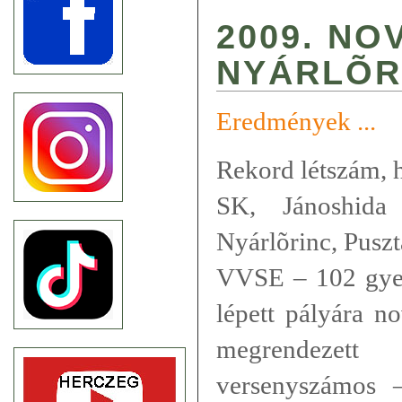
2009. NO
NYÁRLÕR
Eredmények ...
Rekord létszám, 
SK, Jánoshida
Nyárlõrinc, Puszt
VVSE – 102 gyer
lépett pályára n
megrendezet
versenyszámos 