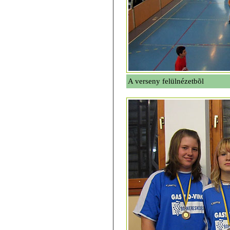
A verseny felülnézetbõl