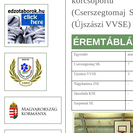
korcsopor
(Cserszegtomaj 
(Újszászi VVSE)
ÉREMTÁBLÁ
Egyesület
ara
Cserszegtomaj SK
7
Újszászi VVSE
3
Nagykanizsa ZSE
-
Jánoshida KSE
-
Szepetnek SE
-