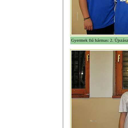
Gyermek fiú hármas: 2. Újszász