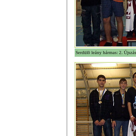
Serdülõ leány hármas: 2. Újszá