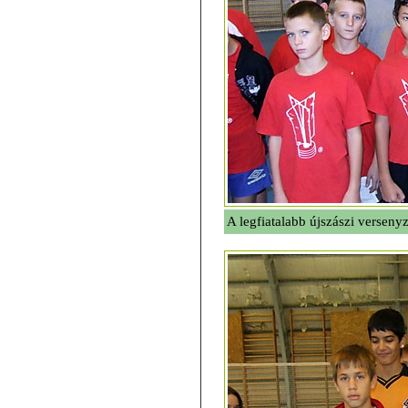
A legfiatalabb újszászi verseny