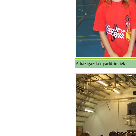
A házigazda nyárlõrinciek