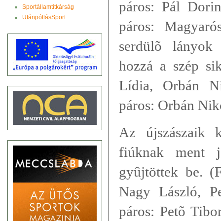
páros: Pál Dori
Sportállamtitkárság
UtánpótlásSport
páros: Magyaró
serdülõ lányok
hozzá a szép sik
Lídia, Orbán Ni
páros: Orbán Nikol
Az újszászaik 
fiúknak ment 
gyûjtöttek be. (
Nagy László, Pe
páros: Petõ Tibo