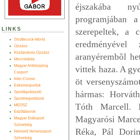
éjszakába ny
programjában a 
LINKS
szerepeltek, a 
Shuttlecock-World
eredményével 
Újszász
Középiskola Újszász
aranyérembõl he
Meccslabda
Magyar Antidopping
vittek haza. A g
Csoport
Inter-Crosse
öt versenyszámot
Extremesportok
hármas: Horváth
Sportágválasztó
Sportmegoldások
Tóth Marcell. 
MEOSZ
Edzõtáborok
Magyarósi Marce
Magyar Diáksport
Szövetség
Réka, Pál Dori
Nemzeti Versenysport
Szövetség