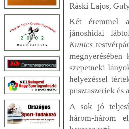
Ráski Lajos, Gul
Két éremmel a
jánoshidai lábto
Kunics
testvérpá
megnyerésében k
szepetneki lányo
helyezéssel térte
pusztaszeriek és 
A sok jó teljes
három-három el