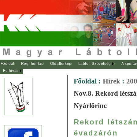
Főoldal
Régi honlap
Oldaltérkép
Lábtoll Szövetség
A sportá
Felhívás
Főoldal
:
Hírek
:
200
Nov.8. Rekord létsz
Nyárlőrinc
Rekord létszá
évadzárón