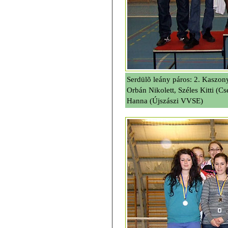
Serdülõ leány páros: 2. Kaszon
Orbán Nikolett, Széles Kitti (C
Hanna (Újszászi VVSE)