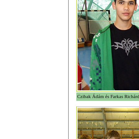
Czibak Ádám és Farkas Richár