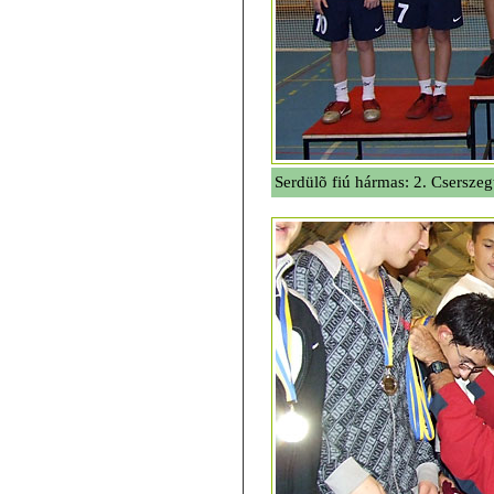
Serdülõ fiú hármas: 2. Cserszeg