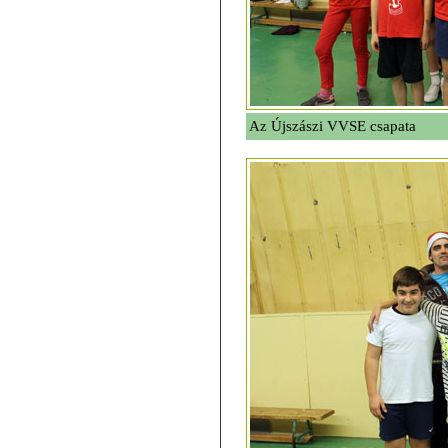
Az Újszászi VVSE csapata