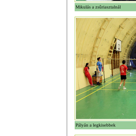
Mikulás a zsûriasztalnál
Pályán a legkisebbek