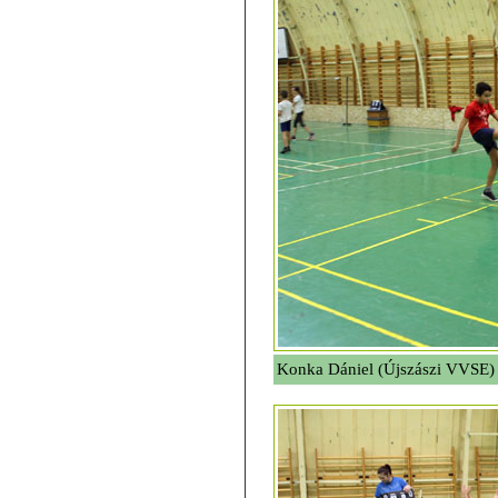
Konka Dániel (Újszászi VVSE)