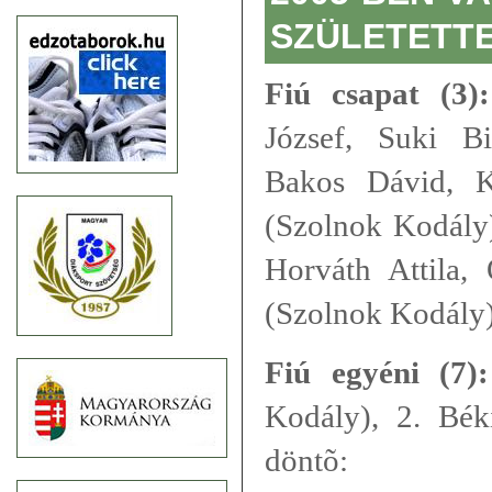
SZÜLETETT
Fiú csapat (3):
József, Suki B
Bakos Dávid, K
(Szolnok Kodály)
Horváth Attila,
(Szolnok Kodály
Fiú egyéni (7):
Kodály), 2. Bék
döntõ: