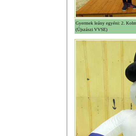
Gyermek leány egyéni: 2. Kolm
(Újszászi VVSE)