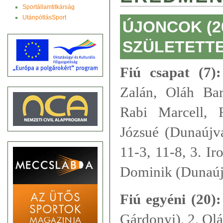
Sportállamtitkárság
UtánpótlásSport
ÚJONCOK (2
SZÜLETETTE
Fiú csapat (7):
Zalán, Oláh Ba
Rabi Marcell, 
Józsué (Dunaújvá
11-3, 11-8, 3. I
Dominik (Dunaúj
Fiú egyéni (20):
Gárdonyi), 2. Ol