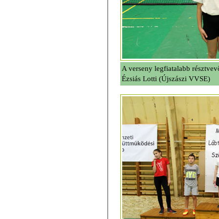
A verseny legfiatalabb résztve
Ézsiás Lotti (Újszászi VVSE)