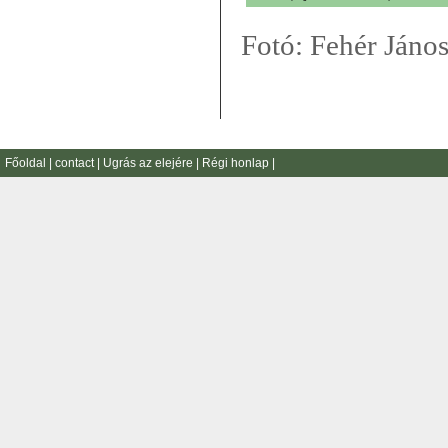
Fotó: Fehér Jáno
Főoldal
|
contact
|
Ugrás az elejére
|
Régi honlap
|