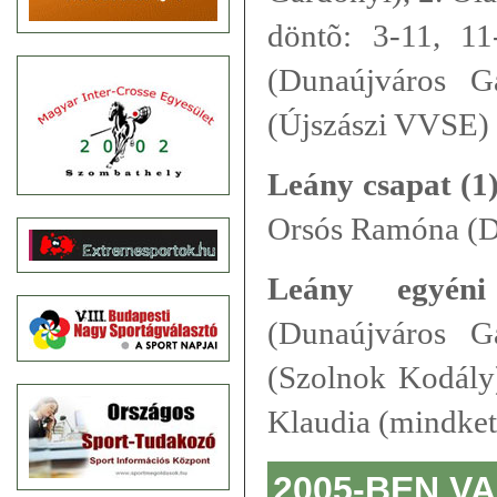
döntõ: 3-11, 11
(Dunaújváros G
(Újszászi VVSE)
Leány csapat (1)
Orsós Ramóna (D
Leány egyéni
(Dunaújváros G
(Szolnok Kodály)
Klaudia (mindke
2005-BEN V