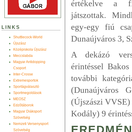
értékelve a f
játszottak. Mind
egy-egy fiú csa
LINKS
Dunaújváros 3, Sz
Shuttlecock-World
Újszász
Középiskola Újszász
A dekázó vers
Meccslabda
Magyar Antidopping
érintéssel Bako
Csoport
Inter-Crosse
további kategór
Extremesportok
Sportágválasztó
(Dunaújváros G
Sportmegoldások
MEOSZ
(Újszászi VVSE) 
Edzõtáborok
Kodály) 9 érintés
Magyar Diáksport
Szövetség
Nemzeti Versenysport
EREDMÉN
Szövetség