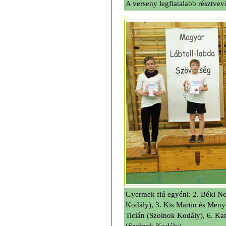
A verseny legfiatalabb résztvevõ
Gyermek fiú egyéni: 2. Béki N
Kodály), 3. Kis Martin és Meny
Ticián (Szolnok Kodály), 6. Kan
(Szolnok Kodály)