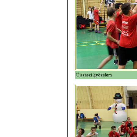
Újszászi gyõzelem