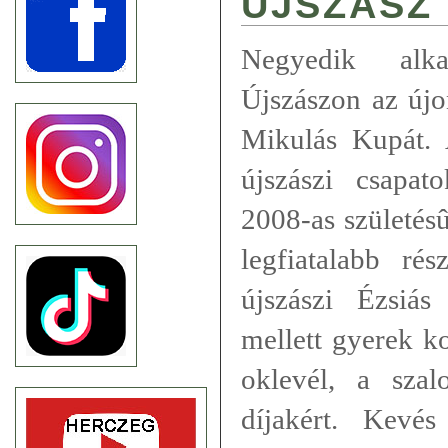
ÚJSZÁSZ
Negyedik alk
Újszászon az újo
Mikulás Kupát. 
újszászi csapa
2008-as születés
legfiatalabb ré
újszászi Ézsiás
mellett gyerek k
oklevél, a sza
díjakért. Kevé