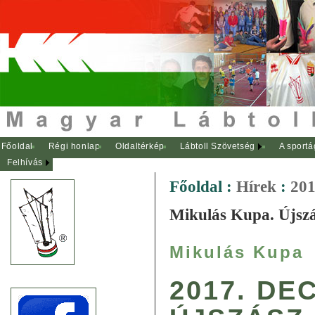
Főoldal
Régi honlap
Oldaltérkép
Lábtoll Szövetség
A sportá
Felhívás
Főoldal
:
Hírek
:
201
Mikulás Kupa. Újsz
Mikulás Kupa
2017. DE