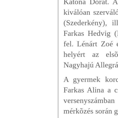
Katona Dórát. 
kiválóan szervá
(Szederkény), i
Farkas Hedvig (
fel. Lénárt Zoé
helyért az els
Nagyhajú Allegrát
A gyermek korc
Farkas Alina a 
versenyszámban
mérkõzés során g