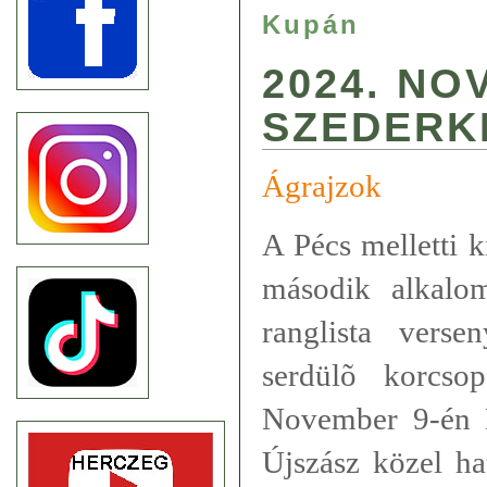
Kupán
2024. NO
SZEDERK
Ágrajzok
A Pécs melletti k
második alkalom
ranglista vers
serdülõ korcso
November 9-én 
Újszász közel ha