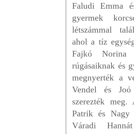
Faludi Emma és
gyermek korcs
létszámmal tal
ahol a tíz egys
Fajkó Norina 
rúgásaiknak és 
megnyerték a ve
Vendel és Joó 
szerezték meg.
Patrik és Nagy
Váradi Hannát