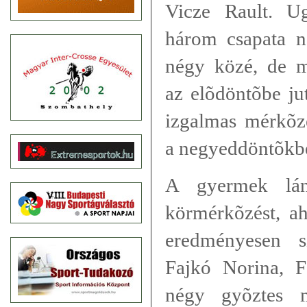
Vicze Rault. U
három csapata n
négy közé, de m
az elõdöntõbe ju
izgalmas mérkõz
a negyeddöntõkb
A gyermek lány
körmérkõzést, ah
eredményesen s
Fajkó Norina, F
négy gyõztes 