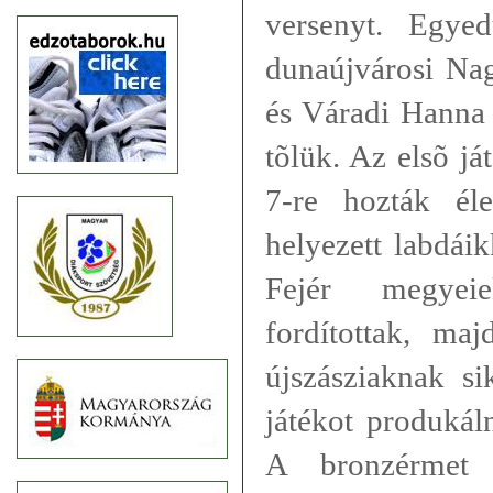
versenyt. Egye
dunaújvárosi Na
és Váradi Hanna c
tõlük. Az elsõ já
7-re hozták él
helyezett labdái
Fejér megyei
fordítottak, ma
újszásziaknak si
játékot produkál
A bronzérmet 