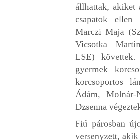
állhattak, akiket
csapatok ellen
Marczi Maja (S
Vicsotka Marti
LSE) követtek.
gyermek korcso
korcsoportos lá
Ádám, Molnár-
Dzsenna végezte
Fiú párosban új
versenyzett, aki