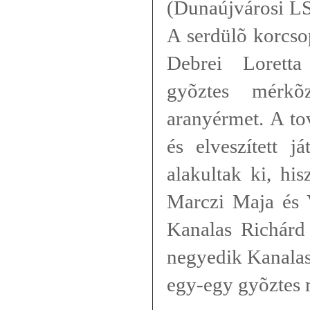
(Dunaújvárosi LS
A serdülõ korcso
Debrei Lorett
gyõztes mérkõ
aranyérmet. A to
és elveszített j
alakultak ki, hi
Marczi Maja és 
Kanalas Richárd
negyedik Kanalas
egy-egy gyõztes 