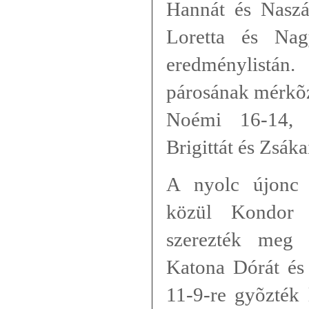
Hannát és Naszá
Loretta és Nag
eredménylistá
párosának mérkõ
Noémi 16-14, 
Brigittát és Zsák
A nyolc újonc 
közül Kondor 
szerezték meg
Katona Dórát és
11-9-re gyõzték 