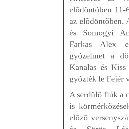
elõdöntõben 11-6
az elõdöntõben. 
és Somogyi An
Farkas Alex el
gyõzelmet a dön
Kanalas és Kiss
gyõzték le Fejér 
A serdülõ fiúk a
is körmérkõzések
elõzõ versenyszá
és Sörös Lás