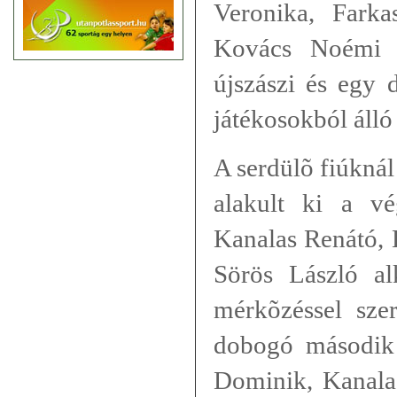
Veronika, Fark
Kovács Noémi s
újszászi és egy 
játékosokból álló
A serdülõ fiúkná
alakult ki a v
Kanalas Renátó, 
Sörös László al
mérkõzéssel sze
dobogó második 
Dominik, Kanala