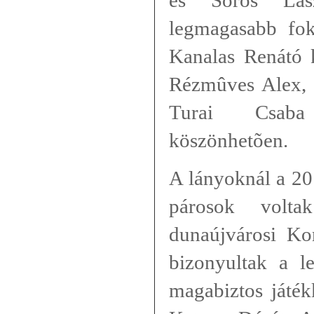
legmagasabb fok
Kanalas Renátó 
Rézmûves Alex, 
Turai Csaba
köszönhetõen.
A lányoknál a 20
párosok volt
dunaújvárosi Ko
bizonyultak a l
magabiztos játék