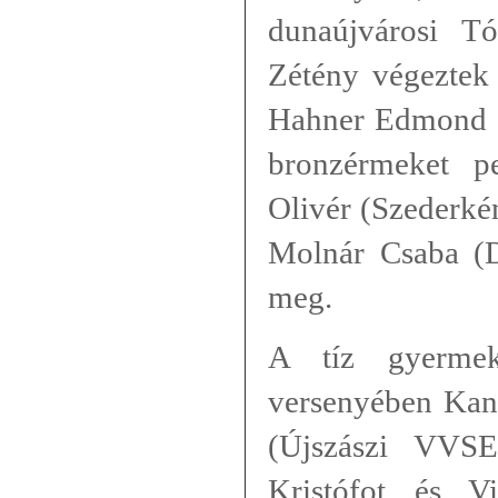
dunaújvárosi T
Zétény végeztek 
Hahner Edmond é
bronzérmeket p
Olivér (Szederké
Molnár Csaba (D
meg.
A tíz gyermek
versenyében Kana
(Újszászi VVSE
Kristófot és V