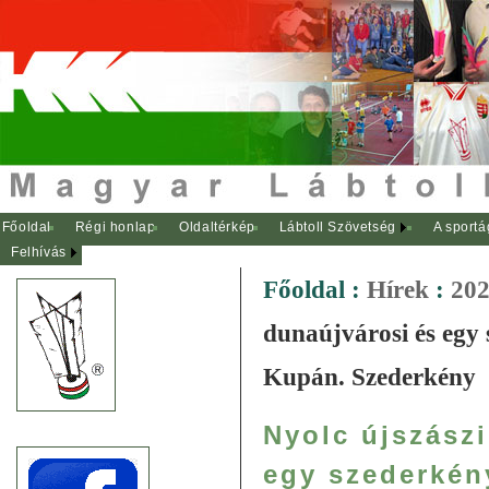
Főoldal
Régi honlap
Oldaltérkép
Lábtoll Szövetség
A sportá
Felhívás
Főoldal
:
Hírek
:
202
dunaújvárosi és egy
Kupán. Szederkény
Nyolc újszászi
egy szederkén