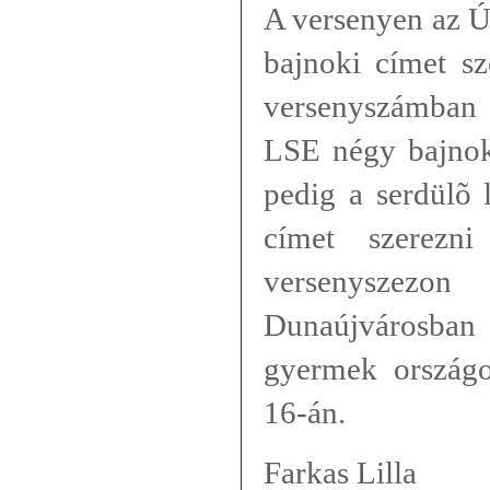
A versenyen az Ú
bajnoki címet s
versenyszámban
LSE négy bajnoki
pedig a serdülõ 
címet szerezn
versenyszezo
Dunaújvárosba
gyermek ország
16-án.
Farkas Lilla