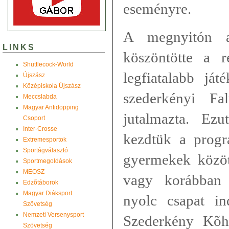
eseményre.
A megnyitón a
LINKS
köszöntötte a r
Shuttlecock-World
legfiatalabb ját
Újszász
Középiskola Újszász
szederkényi Fa
Meccslabda
Magyar Antidopping
jutalmazta. Ez
Csoport
Inter-Crosse
kezdtük a progr
Extremesportok
Sportágválasztó
gyermekek közöt
Sportmegoldások
MEOSZ
vagy korábban 
Edzõtáborok
Magyar Diáksport
nyolc csapat in
Szövetség
Nemzeti Versenysport
Szederkény Kõh
Szövetség