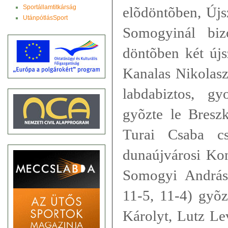
Sportállamtitkárság
elõdöntõben, Újs
UtánpótlásSport
Somogyinál biz
döntõben két újsz
Kanalas Nikolasz
labdabiztos, gy
gyõzte le Bresz
Turai Csaba cs
dunaújvárosi Kon
Somogyi András
11-5, 11-4) gyõz
Károlyt, Lutz Lev