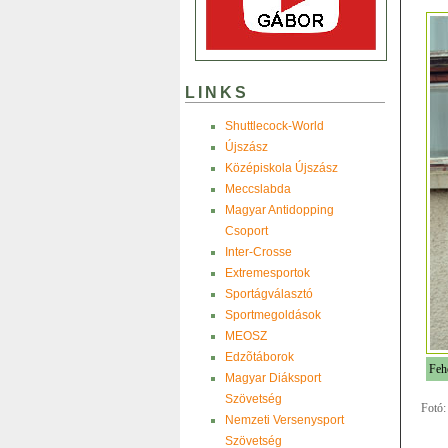
LINKS
Shuttlecock-World
Újszász
Középiskola Újszász
Meccslabda
Magyar Antidopping
Csoport
Inter-Crosse
Extremesportok
Sportágválasztó
Sportmegoldások
MEOSZ
Edzõtáborok
Fehé
Magyar Diáksport
Szövetség
Fotó:
Nemzeti Versenysport
Szövetség