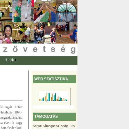
Hírek
WEB STATISZTIKA
ító tagját Fehér
-labdázás. 1995-
TÁMOGATÁS
megalakításában.
úsz éven át nagy
Kérjük támogassa adója 1%-
s bajnokságokon,