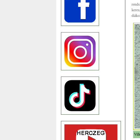
rends
keres
diáko
Vill