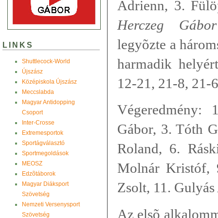
Adrienn, 3. Fülö
Herczeg Gábor
legyõzte a három
LINKS
harmadik helyér
Shuttlecock-World
Újszász
12-21, 21-8, 21-6
Középiskola Újszász
Meccslabda
Magyar Antidopping
Végeredmény: 1
Csoport
Inter-Crosse
Gábor, 3. Tóth G
Extremesportok
Sportágválasztó
Roland, 6. Rásk
Sportmegoldások
MEOSZ
Molnár Kristóf,
Edzõtáborok
Zsolt, 11. Gulyás
Magyar Diáksport
Szövetség
Nemzeti Versenysport
Az elsõ alkalomm
Szövetség