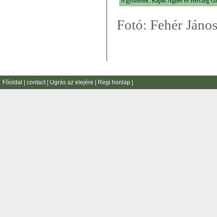
A gyõztesek: Kapás Ágnes és Herczeg G
Fotó: Fehér Jáno
Főoldal
|
contact
|
Ugrás az elejére
|
Régi honlap
|