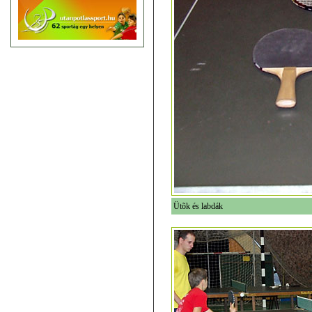
Ütõk és labdák