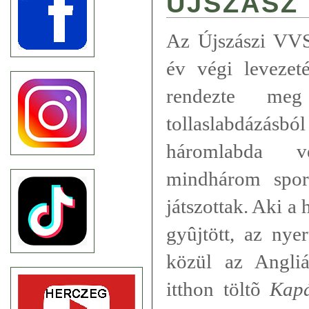
ÚJSZÁSZ
Az Újszászi VVSE
év végi levezet
rendezte meg 
tollaslabdázásbó
háromlabda v
mindhárom spor
játszottak. Aki a
gyûjtött, az nye
közül az Angliá
itthon töltõ
Kap