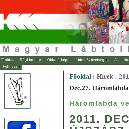
Főoldal
Régi honlap
Oldaltérkép
Lábtoll Szövetség
A sportá
Felhívás
Főoldal
:
Hírek
:
201
Dec.27. Háromlabda 
Háromlabda v
2011. DE