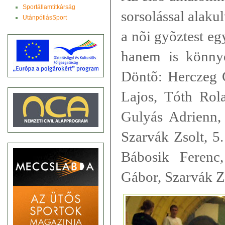
Sportállamtitkárság
sorsolással alakul
UtánpótlásSport
a nõi gyõztest eg
hanem is könnye
Döntõ: Herczeg 
Lajos, Tóth Rol
Gulyás Adrienn,
Szarvák Zsolt, 5
Bábosik Ferenc
Gábor, Szarvák Z