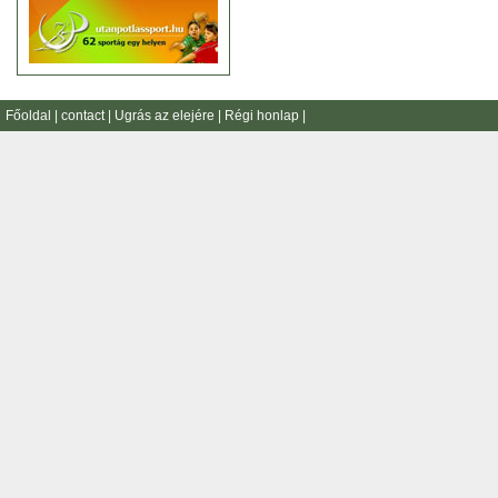
Főoldal
|
contact
|
Ugrás az elejére
|
Régi honlap
|