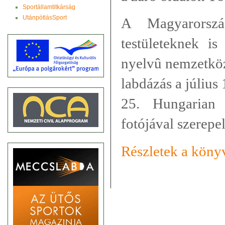
Sportállamtitkárság
UtánpótlásSport
A Magyarorszá
testületeknek is
nyelvû nemzetköz
labdázás a júliu
25. Hungarian
fotójával szerepel
Részletek a könyv