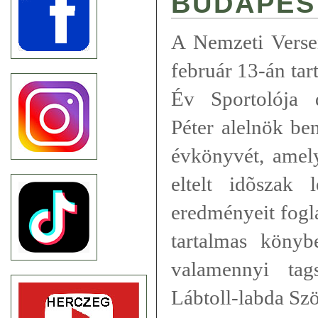
BUDAPES
A Nemzeti Vers
február 13-án tar
Év Sportolója 
Péter alelnök b
évkönyvét, amely
eltelt idõszak 
eredményeit fogla
tartalmas köny
valamennyi tag
Lábtoll-labda Szö