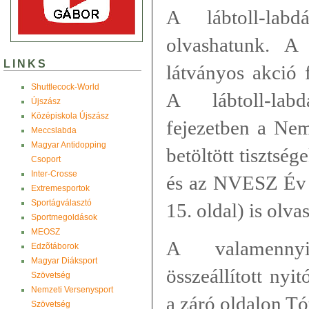
A lábtoll-lab
olvashatunk. A
LINKS
látványos akció 
Shuttlecock-World
A lábtoll-lab
Újszász
Középiskola Újszász
fejezetben a Nem
Meccslabda
Magyar Antidopping
betöltött tisztség
Csoport
Inter-Crosse
és az NVESZ Év S
Extremesportok
Sportágválasztó
15. oldal) is olva
Sportmegoldások
MEOSZ
A valamennyi
Edzõtáborok
Magyar Diáksport
összeállított nyi
Szövetség
Nemzeti Versenysport
a záró oldalon Tó
Szövetség