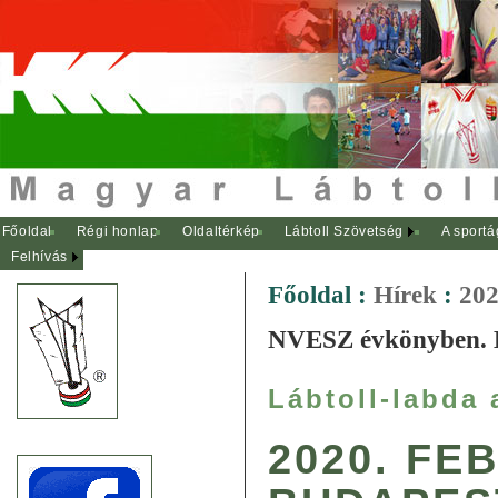
Főoldal
Régi honlap
Oldaltérkép
Lábtoll Szövetség
A sportá
Felhívás
Főoldal
:
Hírek
:
202
NVESZ évkönyben. 
Lábtoll-labda
2020. FE